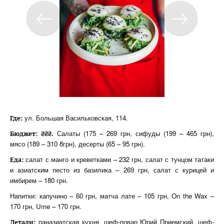
ул. Большая Васильковская, 114.
Где:
Салаты (175 – 269 грн, сифуды (199 – 465 грн),
Бюджет: ₴₴₴.
мясо (189 – 310 8грн), десерты (65 – 95 грн).
салат с манго и креветками – 232 грн, салат с тунцом татаки
Еда:
и азиатским песто из базилика – 269 грн, салат с курицей и
имбирем – 180 грн.
Напитки: капучино – 60 грн, матча лате – 105 грн, On the Wax –
170 грн, Ume – 170 грн.
паназиатская кухня, шеф-повар Юрий Приемский, шеф-
Детали: