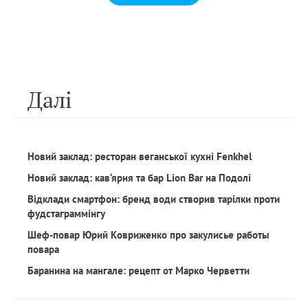
Далi
Новий заклад: ресторан веганської кухні Fenkhel
Новий заклад: кав‘ярня та бар Lion Bar на Подолі
Відклади смартфон: бренд води створив тарілки проти
фудстаграммінгу
Шеф-повар Юрий Ковриженко про закулисье работы
повара
Баранина на мангале: рецепт от Марко Черветти