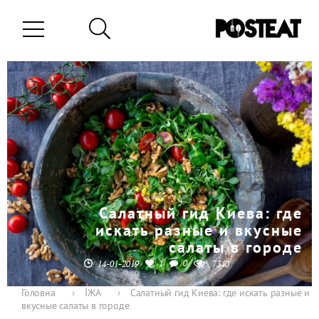
Салатный гид Киева: где
искать разные и вкусные
салаты в городе
1
0
14-01-2019
7340
Головна
›
ЇЖА
›
Салатный гид Киева: где искать разные и
вкусные салаты в городе