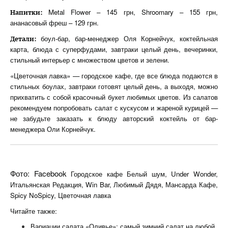
Metal Flower – 145 грн, Shroomary – 155 грн,
Напитки:
ананасовый фреш – 129 грн.
боул-бар, бар-менеджер Оля Корнейчук, коктейльная
Детали:
карта, блюда с суперфудами, завтраки целый день, вечеринки,
стильный интерьер с множеством цветов и зелени.
«Цветочная лавка» — городское кафе, где все блюда подаются в
стильных боулах, завтраки готовят целый день, а выходя, можно
прихватить с собой красочный букет любимых цветов. Из салатов
рекомендуем попробовать салат с кускусом и жареной курицей —
не забудьте заказать к блюду авторский коктейль от бар-
менеджера Оли Корнейчук.
Фото: Facebook
Городское кафе Белый шум, Under Wonder,
Итальянская Редакция, Win Bar, Любимый Дядя, Мансарда Кафе,
Spicy NoSpicy, Цветочная лавка
Читайте также:
Вариации салата «Оливье»: самый зимний салат на любой