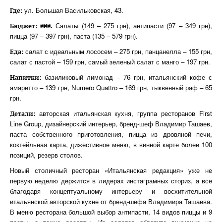
ул. Большая Васильковская, 43.
Где:
Салаты (149 – 275 грн), антипасти (97 – 349 грн),
Бюджет: ₴₴₴.
пицца (97 – 397 грн), паста (135 – 579 грн).
салат с идеальным лососем – 275 грн, панцанелла – 155 грн,
Еда:
салат с пастой – 159 грн, самый зеленый салат с манго – 197 грн.
базиликовый лимонад – 76 грн, итальянский кофе с
Напитки:
амаретто – 139 грн, Numero Quattro – 169 грн, тыквенный раф – 65
грн.
авторская итальянская кухня, группа ресторанов First
Детали:
Line Group, дизайнерский интерьер, бренд-шеф Владимир Ташаев,
паста собственного приготовления, пицца из дровяной печи,
коктейльная карта, дижестивное меню, в винной карте более 100
позиций, резерв столов.
Новый столичный ресторан «Итальянская редакция» уже не
первую неделю держится в лидерах инстаграмных сториз, а все
благодаря концептуальному интерьеру и восхитительной
итальянской авторской кухне от бренд-шефа Владимира Ташаева.
В меню ресторана большой выбор антипасти, 14 видов пиццы и 9