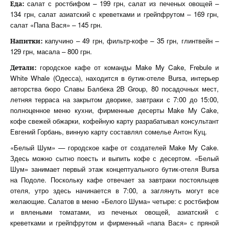
салат с ростбифом – 199 грн, салат из печеных овощей –
Еда:
134 грн, салат азиатский с креветками и грейпфрутом – 169 грн,
салат «Папа Вася» – 145 грн.
капучино – 49 грн, фильтр-кофе – 35 грн, глинтвейн –
Напитки:
129 грн, масала – 800 грн.
городское кафе от команды Make My Cake, Frebule и
Детали:
White Whale (Одесса), находится в бутик-отеле Bursa, интерьер
авторства бюро Славы Балбека 2B Group, 80 посадочных мест,
летняя терраса на закрытом дворике, завтраки с 7:00 до 15:00,
полноценное меню кухни, фирменные десерты Make My Cake,
кофе свежей обжарки, кофейную карту разрабатывал консультант
Евгений Горбань, винную карту составлял сомелье Антон Куц.
«Белый Шум» — городское кафе от создателей Make My Cake.
Здесь можно сытно поесть и выпить кофе с десертом. «Белый
Шум» занимает первый этаж концептуального бутик-отеля Bursa
на Подоле. Поскольку кафе отвечает за завтраки постояльцев
отеля, утро здесь начинается в 7:00, а заглянуть могут все
желающие. Салатов в меню «Белого Шума» четыре: с ростбифом
и вялеными томатами, из печеных овощей, азиатский с
креветками и грейпфрутом и фирменный «папа Вася» с пряной