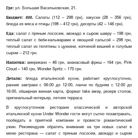
ул. Большая Васильковская, 21.
Где:
Салаты (112 – 298 грн), закуски (28 – 356 грн),
Бюджет: ₴₴₴.
блюда из мяса и птицы (198 – 412 грн), десерты (42 – 146 грн).
салат с пряным лососем, авокадо и сыром шавру – 198 грн,
Еда:
теплый салат с беби-кальмарами и овощной сальсой – 298 грн,
теплый салат из телятины з цуккини, копченой вишней и голубым
сыром – 212 грн.
американо – 46 грн, ананасовый фреш – 164 грн, Pink
Напитки:
Cloud – 140 грн, Wonder Spritz – 170 грн.
блюда итальянской кухни, работает круглосуточно,
Детали:
ранние завтраки с 06:00 до 12:00, ланчи по будням с 12:00 до
16:00, обширная винная карта, формат take away, резерв столов,
оригинальный интерьер, летняя терраса.
В круглосуточном ресторане классической и авторской
итальянской кухни Under Wonder гости могут сытно позавтракать,
пообедать в приятной компании и провести романтический
ужин. Рекомендуем обратить внимание на три новых салат в
меню ресторана — салат с пряным лососем, авокадо и сыром