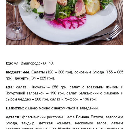
ул. Вышгородская, 49.
Где:
Салаты (126 – 368 грн), основные блюда (155 – 685
Бюджет: ₴₴₴.
грн), десерты (34 – 225 грн).
салат «Нисуаз» – 258 грн, салат с говяжьим языком и
Еда:
йогуртовой заправкой – 196 грн, салат балканский с хамоном и
сыром чеддер – 208 грн, салат «Рокфор» – 196 грн.
с меню можно ознакомиться в заведении.
Напитки:
флагманский ресторан шефа Романа Евтуха, авторские
Детали:
блюда, тандыр, детская комната, несколько залов, летние
беседки, живая музыка, kids friendly, формат take away, подходит