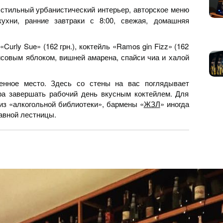
 стильный урбанистический интерьер, авторское меню
кухни, ранние завтраки с 8:00, свежая, домашняя
«Curly Sue» (162 грн.), коктейль «Ramos gin Fizz» (162
нисовым яблоком, вишней амарена, спайси чиа и халой
енное место. Здесь со стены на вас поглядывает
ора завершать рабочий день вкусным коктейлем. Для
из «алкогольной библиотеки», бармены «
ЖЗЛ
» иногда
авной лестницы.