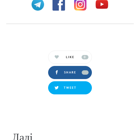
LIKE
0
SHARE
TWEET
Далi