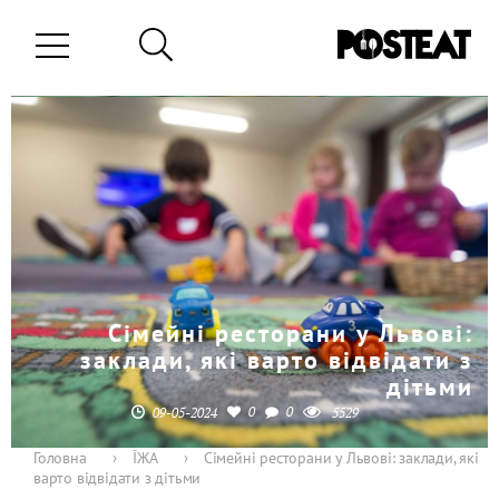
Сімейні ресторани у Львові:
заклади, які варто відвідати з
дітьми
0
0
09-05-2024
5529
Головна
›
ЇЖА
›
Сімейні ресторани у Львові: заклади, які
варто відвідати з дітьми