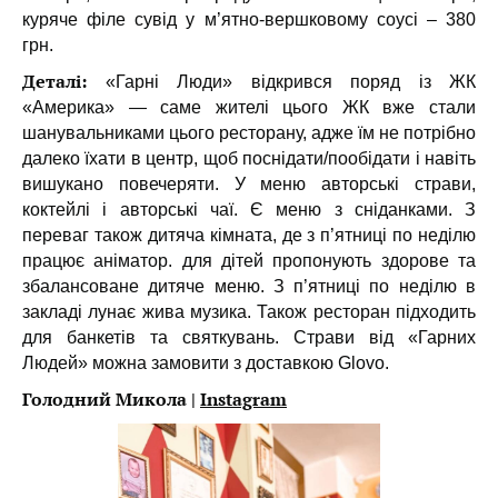
куряче філе сувід у м’ятно-вершковому соусі – 380
грн.
Деталі:
«Гарні Люди» відкрився поряд із ЖК
«Америка» — саме жителі цього ЖК вже стали
шанувальниками цього ресторану, адже їм не потрібно
далеко їхати в центр, щоб поснідати/пообідати і навіть
вишукано повечеряти. У меню авторські страви,
коктейлі і авторські чаї. Є меню з сніданками. З
переваг також дитяча кімната, де з п’ятниці по неділю
працює аніматор. для дітей пропонують здорове та
збалансоване дитяче меню. З п’ятниці по неділю в
закладі лунає жива музика. Також ресторан підходить
для банкетів та святкувань. Страви від «Гарних
Людей» можна замовити з доставкою Glovo.
Голодний Микола |
Instagram