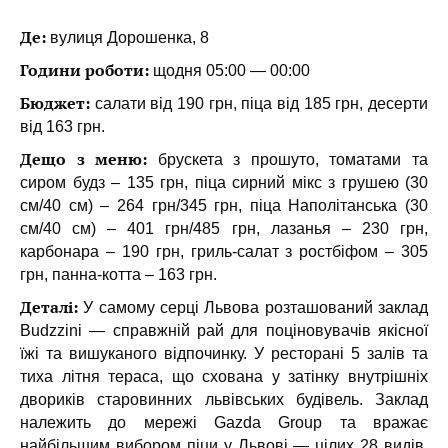
Де:
вулиця Дорошенка, 8
Години роботи:
щодня 05:00 — 00:00
Бюджет:
салати від 190 грн, піца від 185 грн, десерти
від 163 грн.
Дещо з меню:
брускета з прошуто, томатами та
сиром будз – 135 грн, піца сирний мікс з грушею (30
см/40 см) – 264 грн/345 грн, піца Наполітанська (30
см/40 см) – 401 грн/485 грн, лазанья – 230 грн,
карбонара – 190 грн, гриль-салат з ростбіфом – 305
грн, панна-котта – 163 грн.
Деталі:
У самому серці Львова розташований заклад
Budzzini — справжній рай для поціновувачів якісної
їжі та вишуканого відпочинку. У ресторані 5 залів та
тиха літня тераса, що схована у затінку внутрішніх
двориків старовинних львівських будівель. Заклад
належить до мережі Gazda Group та вражає
найбільшим вибором піци у Львові — цілих 28 видів,