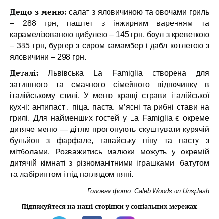
Дещо з меню:
салат з яловичиною та овочами гриль
– 288 грн, паштет з інжирним варенням та
карамелізованою цибулею – 145 грн, боул з креветкою
– 385 грн, бургер з сиром камамбер і дабл котлетою з
яловичини – 298 грн.
Деталі:
Львівська La Famiglia створена для
затишного та смачного сімейного відпочинку в
італійському стилі. У меню кращі страви італійської
кухні: антипасті, піца, паста, м’ясні та рибні стави на
грилі. Для найменших гостей у La Famiglia є окреме
дитяче меню — дітям пропонують скуштувати курячій
бульйон з фарфале, гавайську піцу та пасту з
мітболами. Розважитись малюки можуть у окремій
дитячій кімнаті з різноманітними іграшками, батутом
та лабіринтом і під наглядом няні.
Головна фото:
Caleb Woods
on
Unsplash
Підписуйтеся на наші сторінки у соціальних мережах
: