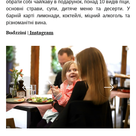
обрати собі чай/каву в подарунок, понад 10 видів піци,
основні страви, супи, дитяче меню та десерти. У
барній карті лимонади, коктейлi, міцний алкоголь та
різноманітні вина.
Budzzini |
Instagram