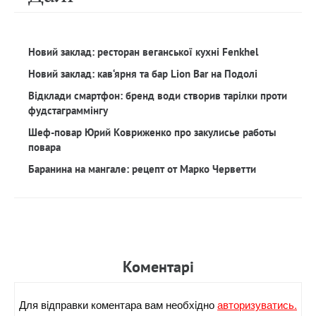
Новий заклад: ресторан веганської кухні Fenkhel
Новий заклад: кав‘ярня та бар Lion Bar на Подолі
Відклади смартфон: бренд води створив тарілки проти
фудстаграммінгу
Шеф-повар Юрий Ковриженко про закулисье работы
повара
Баранина на мангале: рецепт от Марко Черветти
Коментарi
Для вiдправки коментара вам необхiдно
авторизуватись.