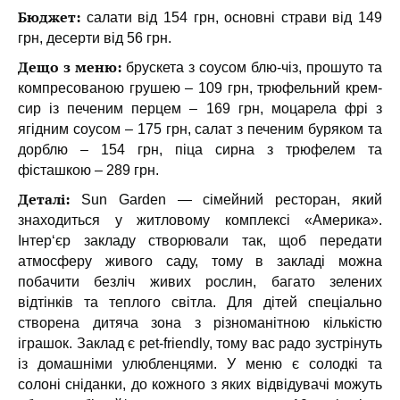
Бюджет:
салати від 154 грн, основні страви від 149
грн, десерти від 56 грн.
Дещо з меню:
брускета з соусом блю-чіз, прошуто та
компресованою грушею – 109 грн, трюфельний крем-
сир із печеним перцем – 169 грн, моцарела фрі з
ягідним соусом – 175 грн, салат з печеним буряком та
дорблю – 154 грн, піца сирна з трюфелем та
фісташкою – 289 грн.
Деталі:
Sun Garden — сімейний ресторан, який
знаходиться у житловому комплексі «Америка».
Інтер‘єр закладу створювали так, щоб передати
атмосферу живого саду, тому в закладі можна
побачити безліч живих рослин, багато зелених
відтінків та теплого світла. Для дітей спеціально
створена дитяча зона з різноманітною кількістю
іграшок. Заклад є pet-friendly, тому вас радо зустрінуть
із домашніми улюбленцями. У меню є солодкі та
солоні сніданки, до кожного з яких відвідувачі можуть