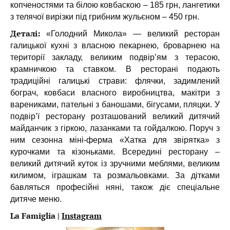
копченостями та білою ковбаскою – 185 грн, лангетики
з телячої вирізки під грибним жульєном – 450 грн.
Деталі:
«Голодний Микола» — великий ресторан
галицької кухні з власною пекарнею, броварнею на
території закладу, великим подвір’ям з терасою,
крамничкою та ставком. В ресторані подають
традиційні галицькі страви: флячки, задимлений
бограч, ковбаси власного виробництва, макітри з
варениками, пательні з баношами, бігусами, пляцки. У
подвір’ї ресторану розташований великий дитячий
майданчик з гіркою, лазанками та гойдалкою. Поруч з
ним сезонна міні-ферма «Хатка для звірятка» з
курочками та кізоньками. Всередині ресторану –
великий дитячий куток із зручними меблями, великим
килимом, іграшкам та розмальовками. За дітками
бавляться професійні няні, також діє спеціальне
дитяче меню.
La Famiglia |
Instagram