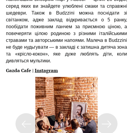
серед яких ви знайдете улюблені смаки та справжні
шедеври. Також в Budzzini можна поснідати зі
світанком, адже заклад відкривається о 5 ранку,
пообідати поживним ланчем за приємною ціною, а
повечеряти цілою родиною з різними італійськими
стравами та авторськими напоями. Малеча в Budzzini
не буде нудьгувати — в закладі є затишна дитяча зона
та «крісло-кокон», яке дуже люблять діти, коли
дивляться мультики.
Gazda Cafe |
Instagram