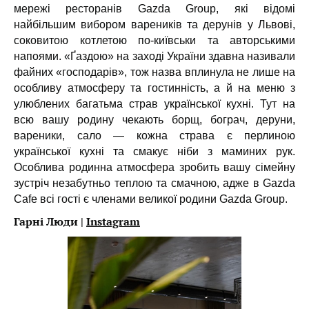
мережі ресторанів Gazda Group, які відомі
найбільшим вибором вареників та дерунів у Львові,
соковитою котлетою по-київськи та авторськими
напоями. «Ґаздою» на заході України здавна називали
файних «господарів», тож назва вплинула не лише на
особливу атмосферу та гостинність, а й на меню з
улюблених багатьма страв української кухні. Тут на
всю вашу родину чекають борщ, бограч, деруни,
вареники, сало — кожна страва є перлиною
української кухні та смакує ніби з маминих рук.
Особлива родинна атмосфера зробить вашу сімейну
зустріч незабутньо теплою та смачною, адже в Gazda
Cafe всі гості є членами великої родини Gazda Group.
Гарні Люди |
Instagram