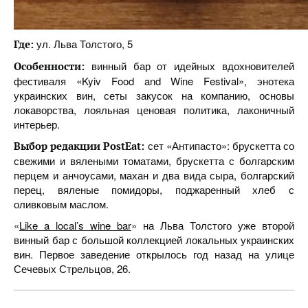
ул. Льва Толстого, 5
Где:
винный бар от идейных вдохновителей
Особенности:
фестиваля «Kyiv Food and Wine Festival», энотека
украинских вин, сеты закусок на компанию, основы
локаворства, лояльная ценовая политика, лаконичный
интерьер.
сет «Антипасто»: брускетта со
Выбор редакции PostEat:
свежими и вялеными томатами, брускетта с болгарским
перцем и анчоусами, махан и два вида сыра, болгарский
перец, вяленые помидоры, поджаренный хлеб с
оливковым маслом.
«
Like a local’s wine bar
» на Льва Толстого уже второй
винный бар с большой коллекцией локальных украинских
вин. Первое заведение открылось год назад на улице
Сечевых Стрельцов, 26.