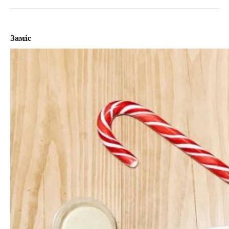
За
міс