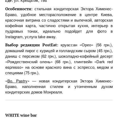
ул. Крещатик, 19а
Где:
стильная кондитерская Эктора Хименес-
Особенности:
Браво, удобное месторасположение в центре Киева,
красочная витрина со сладостями и выпечкой, авторская
кофейная карта, частично открытая кухня, интерьер в
пудровых тонах, идеально подойдет для фото в
Instagram, услуга take away.
круассан «Орео» (56 грн.),
Выбор редакции PostEat:
домашний пирог с курицей и голландским сыром (45 грн.),
даниш с персиком (62 грн.), шоколадно-кофейный десерт
«Рождественский олень» (68 грн.), глинтвейн «Dark red
espresso» на основе красного вина с эспрессо, медом и
специями (75 грн.).
«
Bo. Pastry
» — новая кондитерская Эктора Хименес-
Браво, наполненная стилем и утонченным духом
кондитерских домов Монреаля.
WHITE wine bar