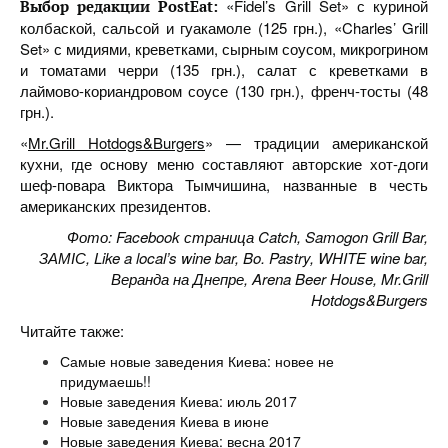
«Fidel’s Grill Set» с куриной
Выбор редакции PostEat:
колбаской, сальсой и гуакамоле (125 грн.), «Charles’ Grill
Set» с мидиями, креветками, сырным соусом, микрогрином
и томатами черри (135 грн.), салат с креветками в
лаймово-кориандровом соусе (130 грн.), френч-тосты (48
грн.).
«
Mr.Grill Hotdogs&Burgers
» — традиции американской
кухни, где основу меню составляют авторские хот-доги
шеф-повара Виктора Тымчишина, названные в честь
американских президентов.
Фото: Facebook страница Catch, Samogon Grill Bar,
ЗАМІС, Like a local’s wine bar, Bo. Pastry, WHITE wine bar,
Веранда на Днепре, Arena Beer House, Mr.Grill
Hotdogs&Burgers
Читайте также:
Самые новые заведения Киева: новее не
придумаешь!!
Новые заведения Киева: июль 2017
Новые заведения Киева в июне
Новые заведения Киева: весна 2017