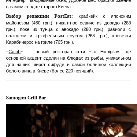
в самом сердце старого Киева.
крабкейк с японским
Выбор редакции PostEat:
майонезом (460 грн.), пикантное севиче из дорадо (288
грн.), поке из тунца с авокадо (280 грн.), равиоли с
палтусом и трюфельным соусом (268 грн.), креветки
Карабинерос на гриле (765 грн.).
«
Catch
» — новый ресторан сети «La Famiglia», где
основной акцент сделан на блюдах из рыбы, уникальном
для наших широт сифуде и самой большой коллекции
белого вина в Киеве (более 220 позиций).
Samogon Grill Bar