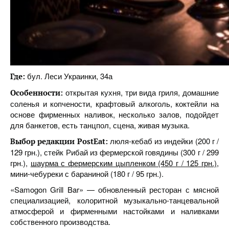
бул. Леси Украинки, 34а
Где:
открытая кухня, три вида гриля, домашние
Особенности:
соленья и копчености, крафтовый алкоголь, коктейли на
основе фирменных наливок, несколько залов, подойдет
для банкетов, есть танцпол, сцена, живая музыка.
люля-кебаб из индейки (200 г /
Выбор редакции PostEat:
129 грн.), стейк Рибай из фермерской говядины (300 г / 299
грн.),
шаурма с фермерским цыпленком (450 г / 125 грн.)
,
мини-чебуреки с бараниной (180 г / 95 грн.).
«Samogon Grill Bar» — обновленный ресторан с мясной
специализацией, колоритной музыкально-танцевальной
атмосферой и фирменными настойками и наливками
собственного производства.