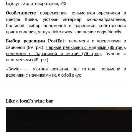
ул. Золотоворотская, 2/3
Где:
современная пельменная-вареничная в
Особенности:
центре Киева, уютный интерьер, моно-направление,
большой выбор пельменей и вареников собственного
приготовления, услуга take away, заведение dogs friendly.
пельмени с креветками и
Выбор редакции PostEat:
свининой (89 грн.),
черные пельмени с мидиями (89 грн.)
,
пельмени с бараниной и мятой (79 грн.)
, бульон с
пельменями (49 грн.)
«
Заміс
» — уютная локация, где готовят пельмени и
вареники с начинками на любой вкус.
Like a local’s wine bar