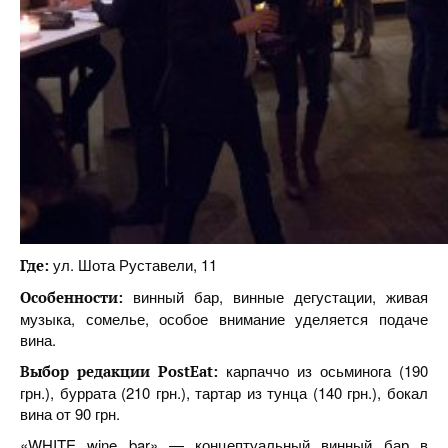
ул. Шота Руставели, 11
Где:
винный бар, винные дегустации, живая
Особенности:
музыка, сомелье, особое внимание уделяется подаче
вина.
карпаччо из осьминога (190
Выбор редакции PostEat:
грн.), буррата (210 грн.), тартар из тунца (140 грн.), бокал
вина от 90 грн.
«
WHITE wine bar
» — концептуальный винный бар в