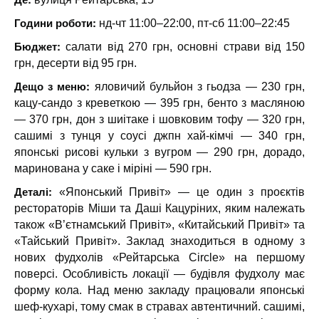
Години роботи:
нд-чт 11:00–22:00, пт-сб 11:00–22:45
Бюджет:
салати від 270 грн, основні страви від 150
грн, десерти від 95 грн.
Дещо з меню:
яловичий бульйон з гьодза — 230 грн,
кацу-сандо з креветкою — 395 грн, бенто з масляною
— 370 грн, дон з шиітаке і шовковим тофу — 320 грн,
сашимі з тунця у соусі джпн хай-кімчі — 340 грн,
японські рисові кульки з вугром — 290 грн, дорадо,
маринована у саке і міріні — 590 грн.
Деталі:
«Японський Привіт» — це один з проєктів
рестораторів Міши та Даші Кацуріних, яким належать
також «В’єтнамський Привіт», «Китайський Привіт» та
«Тайський Привіт». Заклад знаходиться в одному з
нових фудхолів «Рейтарська Circle» на першому
поверсі. Особливість локації — будівля фудхолу має
форму кола. Над меню закладу працювали японські
шеф-кухарі, тому смак в стравах автентичний. сашимі,