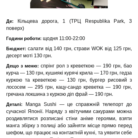
Де:
Кільцева дорога, 1 (ТРЦ Respublika Park, 3
поверх)
Години роботи:
щодня 11:00-22:00
Бюджет:
салати від 140 грн, страви WOK від 125 грн,
десерт моті 130 грн.
Дещо з меню:
спрінг рол з креветкою — 190 грн, бао
курча — 130 грн, кушиякі курячі крила — 170 грн, гедза
куркою та креветкою — 130 грн, бургер рисовий з
лососем — 295 грн, кацу-сандо креветка — 190 грн,
гречана локшина з куркою діп фрай — 190 грн.
Деталі:
Manga Sushi — це справжній телепорт до
сучасної Японії. Наряду з квітучими сакурами можна
роздивлятися розписані стіни аніме героями, взяти
манга збірку з полиці або зайняти місце прямо перед
шефом, що працює на контактній кухні, та уявити себе