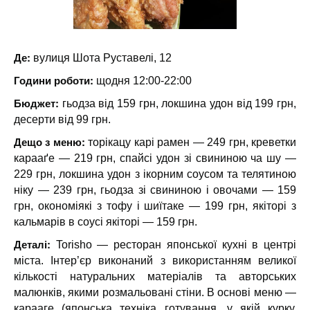
Де:
вулиця Шота Руставелі, 12
Години роботи:
щодня 12:00-22:00
Бюджет:
гьодза від 159 грн, локшина удон від 199 грн,
десерти від 99 грн.
Дещо з меню:
торікацу карі рамен — 249 грн, креветки
карааґе — 219 грн, спайсі удон зі свининою ча шу —
229 грн, локшина удон з ікорним соусом та телятиною
ніку — 239 грн, гьодза зі свининою і овочами — 159
грн, окономіякі з тофу і шиїтаке — 199 грн, якіторі з
кальмарів в соусі якіторі — 159 грн.
Деталі:
Torisho — ресторан японської кухні в центрі
міста. Інтер’єр виконаний з використанням великої
кількості натуральних матеріалів та авторських
малюнків, якими розмальовані стіни. В основі меню —
карааге (японська техніка готування, у якій курку,