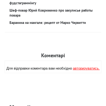
фудстаграммінгу
Шеф-повар Юрий Ковриженко про закулисье работы
повара
Баранина на мангале: рецепт от Марко Черветти
Коментарi
Для вiдправки коментара вам необхiдно
авторизуватись.