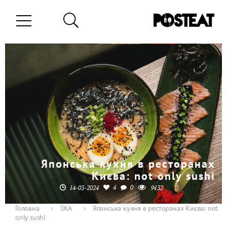
Японська кухня в ресторанах
Києва: not only sushi
4
0
14-03-2024
9132
Головна
›
ЇЖА
›
Японська кухня в ресторанах Києва: not
only sushi