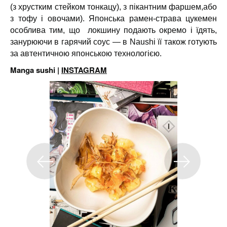
(з хрустким стейком тонкацу), з пікантним фаршем,або
з тофу і овочами). Японська рамен-страва цукемен
особлива тим, що локшину подають окремо і їдять,
занурюючи в гарячий соус — в Naushi її також готують
за автентичною японською технологією.
Manga sushi
|
INSTAGRAM