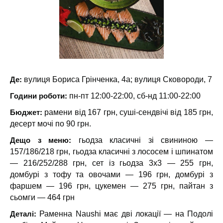
Де:
вулиця Бориса Грінченка, 4а; вулиця Сковороди, 7
Години роботи:
пн-пт 12:00-22:00, сб-нд 11:00-22:00
Бюджет:
рамени від 167 грн, суші-сендвічі від 185 грн,
десерт мочі по 90 грн.
Дещо з меню:
гьодза класичні зі свининою —
157/186/218 грн, гьодза класичні з лососем і шпинатом
— 216/252/288 грн, сет із гьодза 3х3 — 255 грн,
домбурі з тофу та овочами — 196 грн, домбурі з
фаршем — 196 грн, цукемен — 275 грн, пайтан з
сьомги — 464 грн
Деталі:
Раменна Naushi має дві локації — на Подолі