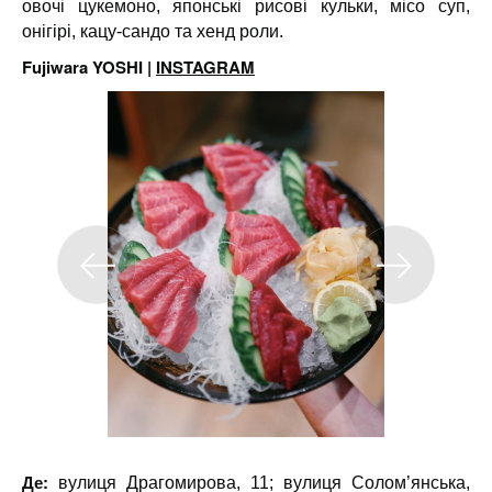
овочі цукемоно, японські рисові кульки, місо суп,
онігірі, кацу-сандо та хенд роли.
Fujiwara YOSHI |
INSTAGRAM
Де:
вулиця Драгомирова, 11; вулиця Солом’янська,