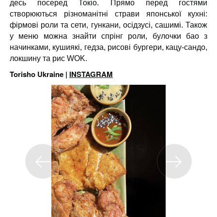
десь посеред Токіо. Прямо перед гостями
створюються різноманітні страви японської кухні:
фірмові роли та сети, гункани, осідзусі, сашимі. Також
у меню можна знайти спрінг роли, булочки бао з
начинками, кушиякі, гедза, рисові бургери, кацу-сандо,
локшину та рис WOK.
Torisho Ukraine
|
INSTAGRAM