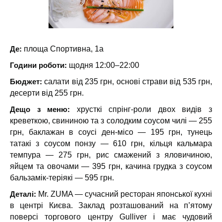
Де:
площа Спортивна, 1а
Години роботи:
щодня 12:00–22:00
Бюджет:
салати від 235 грн, основі страви від 535 грн,
десерти від 255 грн.
Дещо з меню:
хрусткі спрінг-роли двох видів з
креветкою, свининою та з солодким соусом чилі — 255
грн, баклажан в соусі ден-місо — 195 грн, тунець
татакі з соусом понзу — 610 грн, кільця кальмара
темпура — 275 грн, рис смажений з яловичиною,
яйцем та овочами — 395 грн, качина грудка з соусом
бальзамік-теріякі — 595 грн.
Деталі:
Mr. ZUMA — сучасний ресторан японської кухні
в центрі Києва. Заклад розташований на п’ятому
поверсі торгового центру Gulliver і має чудовий