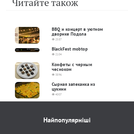
Читайте також
BBQ и концерт в уютном
дворике Подола
2587
BlackFest mobtop
2104
Конфеты с черным
чесноком
3896
Сырная запеканка из
цукини
4007
Найпопулярніші