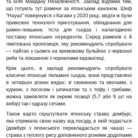
та біля Майдану Незалежності. Заклад відомий тим,
що готують тут рамени за японським каноном. Шеф
“Науші” повернувся з Кагави у 2020 році, звідти ж були
привезені технології приготування, обладнання для
рамен-локшини, тіста для гьодза і налагоджено
поставку японських інгредієнтів. Серед раменів є й
лімітована пропозиція, яку рекомендують спробувати
— пайтан з сьомги на кремовому бульйоні з червоної
риби та локшиною з чорнилами каракатиці.
Крім цього, в закладі рекомендують спробувати
класичні японські пельмені гьодза, вони представлені
в чотирьох різних видах: зі свининою та овочами, з
куркою, з лососем і шпинатом та з тофу і грибами,
можна замовляти як окремі позиції (5,7 або 9 шт на
вибір) так і одразу сетами.
Також варто скуштутвати японську страву домбурі,
яка отримала свою назву від посуду, в якій подається
(домбурі з японського перекладається як чаша) —
страва з теплого рису доповненого різними додатками