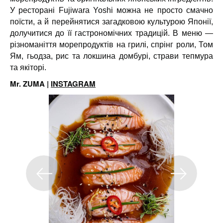
У ресторані Fujiwara Yoshi можна не просто смачно
поїсти, а й перейнятися загадковою культурою Японії,
долучитися до її гастрономічних традицій. В меню —
різноманіття морепродуктів на грилі, спрінг роли, Том
Ям, гьодза, рис та локшина домбурі, страви тепмура
та якіторі.
Mr. ZUMA
|
INSTAGRAM