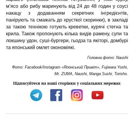
м’ясо або рибу маринують від 24 до 48 годин у соусі
накацу з додаванням секретних інгредієнтів,
панірують та смажать до хрусткої скоринки), в закладі
за такою технікою готують креветки, курячі стегна та
крила. Також пропонують кілька видів рамену, супи та
локшину удон, суші-бургери, гьодза та якіторі, домбурі
та японський омлет окономіякі.
Головна фото: Naushi
Фото: Facebook/Instagram «Японський Привіт», Fujiwara Yoshi,
Mr. ZUMA, Naushi, Manga Sushi, Torisho.
Підписуйтеся на наші сторінки у соціальних мережах
: