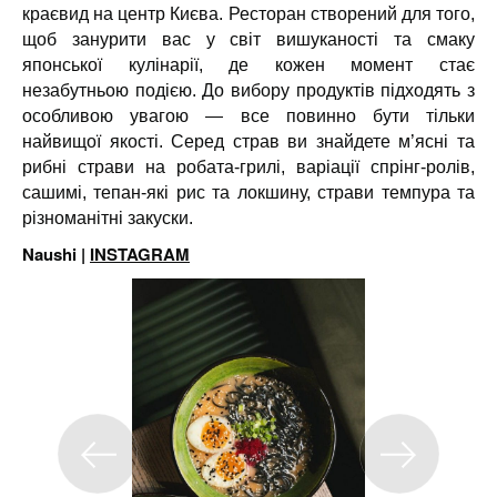
краєвид на центр Києва. Ресторан створений для того,
щоб занурити вас у світ вишуканості та смаку
японської кулінарії, де кожен момент стає
незабутньою подією. До вибору продуктів підходять з
особливою увагою — все повинно бути тільки
найвищої якості. Серед страв ви знайдете м’ясні та
рибні страви на робата-грилі, варіації спрінг-ролів,
сашимі, тепан-які рис та локшину, страви темпура та
різноманітні закуски.
Naushi |
INSTAGRAM