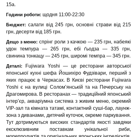
15а.
Години роботи:
щодня 11:00-22:30
Бюджет:
салати від 245 грн, основні страви від 215
грн, десерти від 185 грн.
Дещо з меню:
спрінг роли з качкою — 235 грн, набеякі
удон темпура — 265 грн, ебі ґьодза — 335 грн,
свинина тонкацу — 245 грн, широмі темпра — 345 грн.
Деталі:
Fujiwara Yoshi — це ресторани авторської
японської кухні шефа Йошихіро Фудзівари, перший з
яких працює в Черкасах. В Києві ресторани Fujiwara
Yoshi є на вулиці Солом’янській та на Печерську на
Драгомирова. В ресторанах — традиційний японський
інтер’єр, акваріумна система з живим меню, окремий
VIP-зал та кімната татамі, контактний суші-бар, лаунж-
зона з диванами, дитячий куточок, окреме паркування.
Тут дотримуються високих стандартів якості завдяки
ексклюзивним поставкам унікальної риби,
морепродуктів та оригінальних японських інгредієнтів.