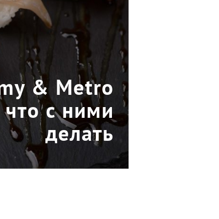
emy & Metro
 что с ними
делать