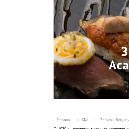
З
Aca
Головна
›
ЇЖА
›
Записки Boryso
С 1970-х, расцвета моды на здоровое 