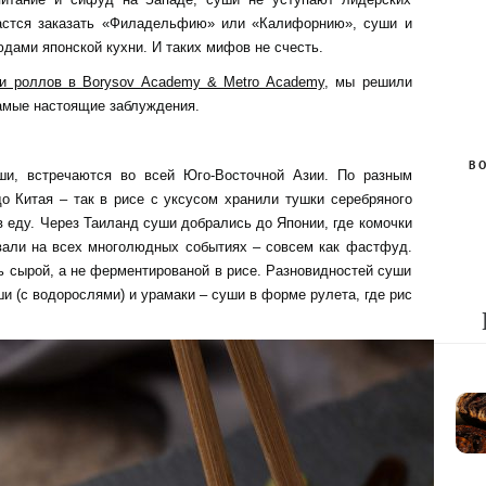
дастся заказать «Филадельфию» или «Калифорнию», суши и
ами японской кухни. И таких мифов не счесть.
 и роллов в Borysov Academy & Metro Academy
, мы решили
самые настоящие заблуждения.
B
ши, встречаются во всей Юго-Восточной Азии. По разным
до Китая – так в рисе с уксусом хранили тушки серебряного
 в еду. Через Таиланд суши добрались до Японии, где комочки
вали на всех многолюдных событиях – совсем как фастфуд.
ть сырой, а не ферментированой в рисе. Разновидностей суши
ши (с водорослями) и урамаки – суши в форме рулета, где рис