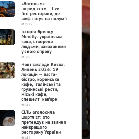
«Вогонь як
інгредієнт» — live-
fire ресторани, де
шеф готує на полум’ї
2213
Історія бренду
Minelly: українська
кава, створена
людьми, закоханими
у свою справу
360
Нові заклади Києва.
Липень 2026: 19
локацій — паста-
бістро, корейське
кафе, італійські та
грузинські рести,
міські кафе,
спешелті кав’ярні
332
СІЛЬ оголосила
шортліст: хто
претендує на звання
найкращого
ресторану України
234