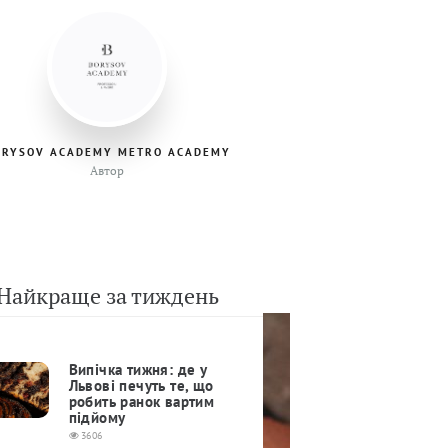
ORYSOV ACADEMY METRO ACADEMY
Автор
Найкраще за тиждень
Випічка тижня: де у
Львові печуть те, що
робить ранок вартим
підйому
3606