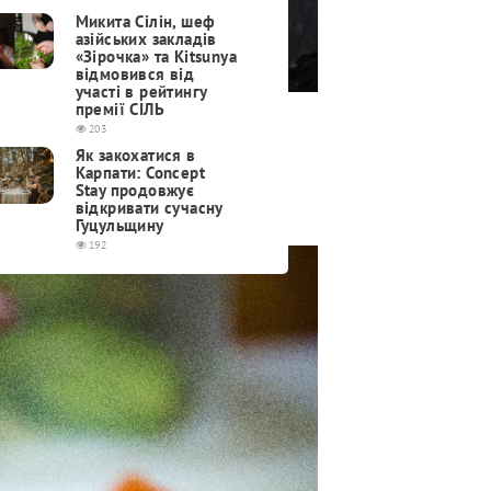
Микита Сілін, шеф
азійських закладів
«Зірочка» та Kitsunya
відмовився від
участі в рейтингу
премії СІЛЬ
203
Як закохатися в
Карпати: Concept
Stay продовжує
відкривати сучасну
Гуцульщину
192