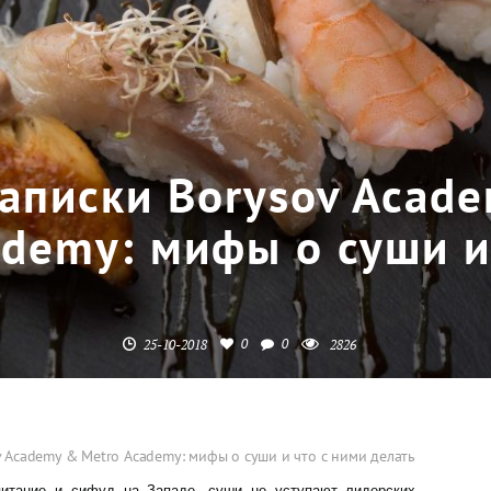
аписки Borysov Acad
demy: мифы о суши и
0
0
25-10-2018
2826
v Academy & Metro Academy: мифы о суши и что с ними делать
питание и сифуд на Западе, суши не уступают лидерских