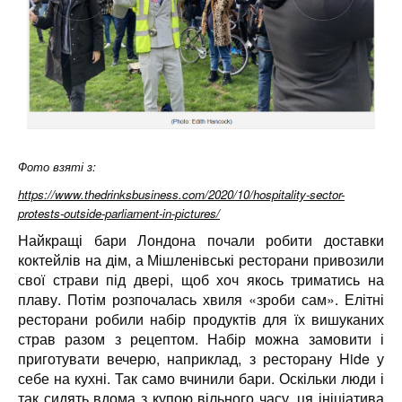
Фото взяті з:
https://www.thedrinksbusiness.com/2020/10/hospitality-sector-
protests-outside-parliament-in-pictures/
Найкращі бари Лондона почали робити доставки
коктейлів на дім, а Мішленівські ресторани привозили
свої страви під двері, щоб хоч якось триматись на
плаву. Потім розпочалась хвиля «зроби сам». Елітні
ресторани робили набір продуктів для їх вишуканих
страв разом з рецептом. Набір можна замовити і
приготувати вечерю, наприклад, з ресторану Hide у
себе на кухні. Так само вчинили бари. Оскільки люди і
так сидять вдома з купою вільного часу, ця ініціатива