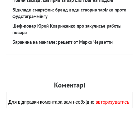
Новий заклад: кав‘ярня та бар Lion Bar на Подолі
Відклади смартфон: бренд води створив тарілки проти
фудстаграммінгу
Шеф-повар Юрий Ковриженко про закулисье работы
повара
Баранина на мангале: рецепт от Марко Черветти
Коментарi
Для вiдправки коментара вам необхiдно
авторизуватись.