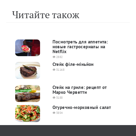
Читайте також
Посмотреть для аппетита:
новые гастросериалы на
Netflix
2882
Стейк філе-міньйон
31168
Стейк на гриле: рецепт от
Марко Черветти
3188
Огуречно-морковный салат
3854