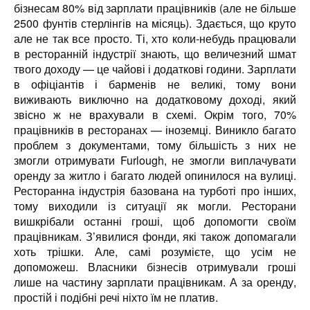
бізнесам 80% від зарплати працівників (але не більше
2500 фунтів стерлінгів на місяць). Здається, що круто
але не так все просто. Ті, хто коли-небудь працювали
в ресторанній індустрії знають, що величезний шмат
твого доходу — це чайові і додаткові години. Зарплати
в офіціантів і барменів не великі, тому вони
виживають виключно на додатковому доході, який
звісно ж не врахували в схемі. Окрім того, 70%
працівників в ресторанах — іноземці. Виникло багато
проблем з документами, тому більшість з них не
змогли отримувати Furlough, не змогли виплачувати
оренду за житло і багато людей опинилося на вулиці.
Ресторанна індустрія базована на турботі про інших,
тому виходили із ситуації як могли. Ресторани
вишкрібали останні гроші, щоб допомогти своїм
працівникам. З’явилися фонди, які також допомагали
хоть трішки. Але, самі розумієте, що усім не
допоможеш. Власники бізнесів отримували гроші
лише на частину зарплати працівникам. А за оренду,
простій і подібні речі ніхто їм не платив.