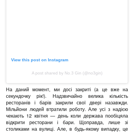
View this post on Instagram
A post shared by No.3 Gin (@no3gin)
На даний момент, ми досі закриті (а це вже на
секундочку рік!). Надзвичайно велика кількість
ресторанів і барів закрили свої двері назавжди.
Мільйони людей втратили роботу. Але усі з надією
чекають 12 квітня — день коли держава пообіцяла
відкрити ресторани і бари. Щоправда, лише зі
столиками на вулиці. Але, в будь-якому випадку, це