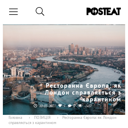
Ресторанна Європа: як
Лондон справляється з
карантином
1
0
10-03-2021
1457
Головна
›
ПОЗИЦІЯ
›
Ресторанна Європа: як Лондон
справляється з карантином