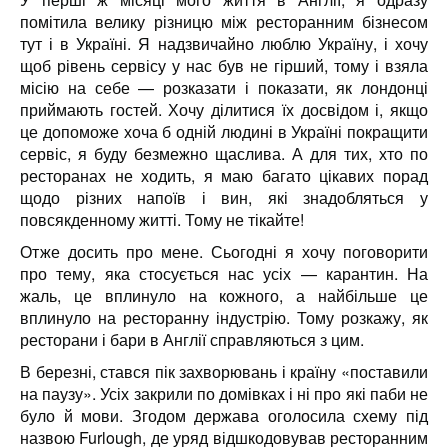
помітила велику різницю між ресторанним бізнесом
тут і в Україні. Я надзвичайно люблю Україну, і хочу
щоб рівень сервісу у нас був не гірший, тому і взяла
місію на себе — розказати і показати, як лондонці
приймають гостей. Хочу ділитися їх досвідом і, якщо
це допоможе хоча б одній людині в Україні покращити
сервіс, я буду безмежно щаслива. А для тих, хто по
ресторанах не ходить, я маю багато цікавих порад
щодо різних напоїв і вин, які знадобляться у
повсякденному житті. Тому не тікайте!
Отже досить про мене. Сьогодні я хочу поговорити
про тему, яка стосується нас усіх — карантин. На
жаль, це вплинуло на кожного, а найбільше це
вплинуло на ресторанну індустрію. Тому розкажу, як
ресторани і бари в Англії справляються з цим.
В березні, стався пік захворювань і країну «поставили
на паузу». Усіх закрили по домівках і ні про які паби не
було й мови. Згодом держава оголосила схему під
назвою Furlough, де уряд відшкодовував ресторанним