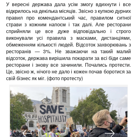
У вересні держава дала усім змогу вдихнути і все
відкрилось на декілька місяців. Звісно з купкою дурних
правил про комендантський час, правилом ситної
страви з кожним напоєм і так далі. Але ресторани
сприйняли це все дуже відповідально і строго
виконували усі правила з масками, дистанціями,
обмеженням кількості людей. Відсоток захворювань з
ресторанів — 3%. Не зважаючи на такий малий
відсоток, держава вирішила покарати за всі біди саме
ресторани і знову все зачинили. Почались протести.
Це, звісно ж, нічого не дало і кожен почав боротися за
свій бізнес як міг. (фото протесту)