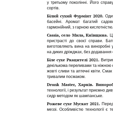
у третьому поколінні. Його спра
сортів.
Один
Білий сухий Фурмінт 2020.
басейні. Аромат багатий садов
гармонійний, з гарною кислотністю
Ця
Cassia, село Мила, Київщина.
пристрасті до своєї справи. Б
виготовляють вина на виноробні 
на диких дріжджах, без додавання 
Витрим
Біле сухе Ркацителі 2021.
декількома переливами та ніжною ф
жовті сливи та аптечні квіти. Сма
тривалим посмаком.
Drunk Master, Харків. Виноро
технології, і результат приємно ди
сидр методом як шампанське.
Перед 
Рожеве сухе Мускат 2021.
меззі. Особливістю технології є т