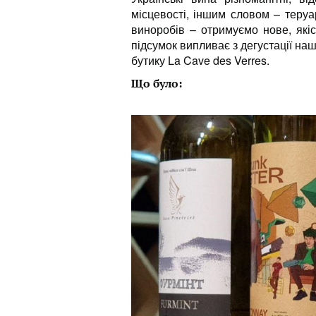
місцевості, іншим словом – теруа
виноробів – отримуємо нове, якіс
підсумок випливає з дегустації на
бутику La Cave des Verres.
Що було: