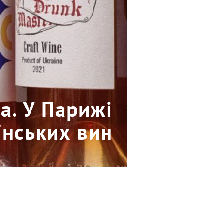
а. У Парижі
їнських вин