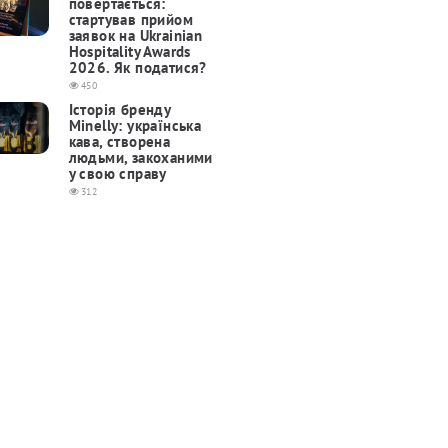
повертається:
cтартував прийом
заявок на Ukrainian
Hospitality Awards
2026. Як податися?
450
Історія бренду
Minelly: українська
кава, створена
людьми, закоханими
у свою справу
312