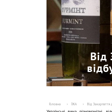
Від
відб
Головна
›
ЇЖА
›
Від Закарпаття 
Українські вина різноманітні, ві