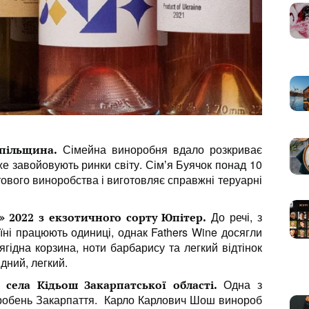
Сімейна виноробня вдало розкриває
опільщина.
же завойовують ринки світу. Сімʼя Буячок понад 10
тового виноробства і виготовляє справжні теруарні
До речі, з
» 2022 з екзотичного сорту Юпітер.
ні працюють одиниці, однак Fathers Wine досягли
 ягідна корзина, ноти барбарису та легкий відтінок
дний, легкий.
Одна з
 села Кідьош Закарпатської області.
оробень Закарпаття. Карло Карлович Шош винороб