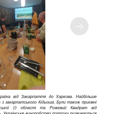
раїна від Закарпаття до Харкова. Найбільше
з закарпатського Кідьоша. Були також приємні
вської (!) області та Рожевий Квадрат від
. Українське виноробство потроху розвивається