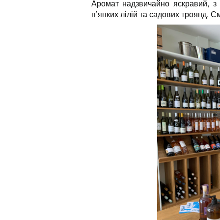
Аромат надзвичайно яскравий, з 
пʼянких лілій та садових троянд. С