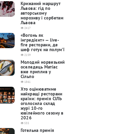
Крижаний маршрут
Львова: гід по
авторському
морозиву і сорбетам
Львова
2417
«Вогонь як
інгредієнт» — live-
fire ресторани, де
шеф готує на полум’ї
2159
Молодий норвезький
оселедець Матіас
вже приплив у
Сільпо
1861
Хто оцінюватиме
найкращі ресторани
країни: премія СІЛЬ
оголосила склад
журі 10-го
ювілейного сезону в
2026
535
Готельна премія