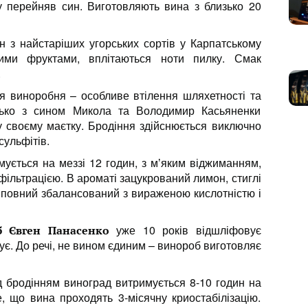
ву перейняв син. Виготовляють вина з близько 20
 з найстаріших угорських сортів у Карпатському
ими фруктами, вплітаються ноти пилку. Смак
.
 виноробня – особливе втілення шляхетності та
атько з сином Микола та Володимир Касьяненки
у своєму маєтку. Бродіння здійснюється виключно
сульфітів.
ується на меззі 12 годин, з мʼяким віджиманням,
ільтрацією. В ароматі зацукрований лимон, стиглі
к повний збалансований з вираженою кислотністю і
уже 10 років відшліфовує
б Євген Панасенко
вує. До речі, не вином єдиним – винороб виготовляє
бродінням виноград витримується 8-10 годин на
е, що вина проходять 3-місячну криостабілізацію.