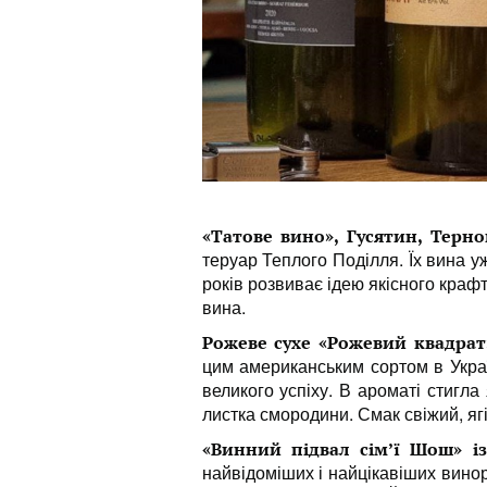
«Татове вино», Гусятин, Терн
теруар Теплого Поділля. Їх вина у
років розвиває ідею якісного краф
вина.
Рожеве сухе «Рожевий квадрат
цим американським сортом в Украї
великого успіху. В ароматі стигла
листка смородини. Смак свіжий, ягі
«Винний підвал сім’ї Шош» із
найвідоміших і найцікавіших вин