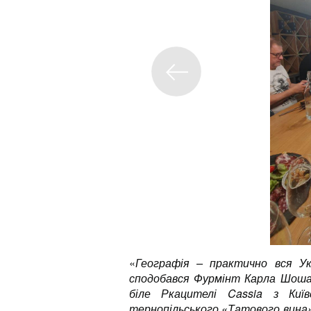
«
Географія – практично вся Ук
сподобався Фурмінт Карла Шоша 
біле Ркацителі Cassia з Киї
тернопільського «Татового вина»