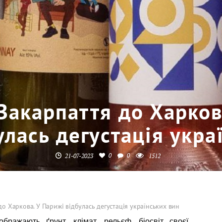
 Закарпаття до Харков
улась дегустація укра
0
0
21-07-2023
1512
до Харкова. У Парижі відбулась дегустація українських вин
дображають ґрунт, клімат, рельєф, біосвіт своєї