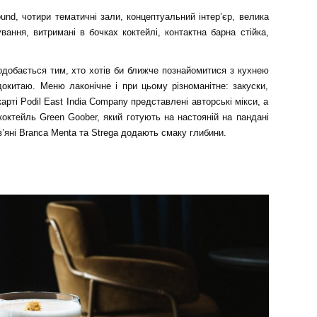
und, чотири тематичні зали, концептуальний інтер’єр, велика
вання, витримані в бочках коктейлі, контактна барна стійка,
одобається тим, хто хотів би ближче познайомитися з кухнею
ндокитаю. Меню лаконічне і при цьому різноманітне: закуски,
арті Podil East India Company представлені авторські мікси, а
коктейль Green Goober, який готують на настояній на пандані
в’яні Branca Menta та Strega додають смаку глибини.