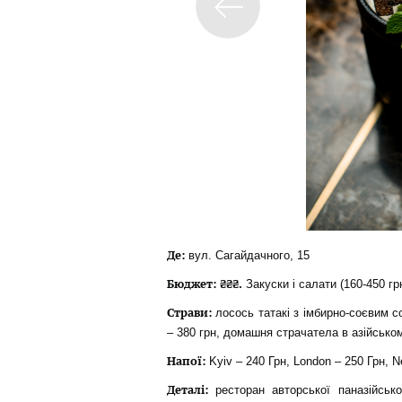
Де:
вул. Сагайдачного, 15
Бюджет: ₴₴₴.
Закуски і салати (160-450 грн
Страви:
лосось татакі з імбирно-соєвим со
– 380 грн, домашня страчатела в азійськом
Напої:
Kyiv – 240 Грн, London – 250 Грн, N
Деталі:
ресторан авторської паназійсько