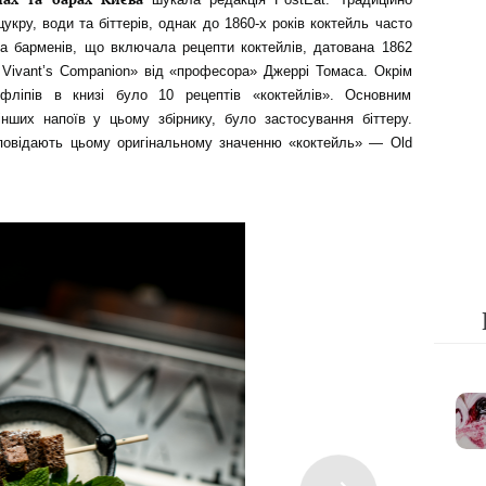
укру, води та біттерів, однак до 1860-х років коктейль часто
ка барменів, що включала рецепти коктейлів, датована 1862
 Vivant’s Companion» від «професора» Джеррі Томаса. Окрім
 фліпів в книзі було 10 рецептів «коктейлів». Основним
 інших напоїв у цьому збірнику, було застосування біттеру.
ідповідають цьому оригінальному значенню «коктейль» — Old