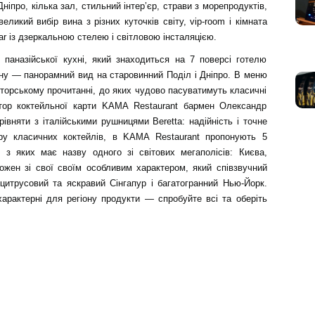
іпро, кілька зал, стильний інтер’єр, страви з морепродуктів,
еликий вибір вина з різних куточків світу, vip-room і кімната
ar із дзеркальною стелею і світловою інсталяцією.
паназійської кухні, який знаходиться на 7 поверсі готелю
ану — панорамний вид на старовинний Поділ і Дніпро. В меню
авторському прочитанні, до яких чудово пасуватимуть класичні
втор коктейльної карти KAMA Restaurant бармен Олександр
вняти з італійськими рушницями Beretta: надійність і точне
ру класичних коктейлів, в KAMA Restaurant пропонують 5
 з яких має назву одного зі світових мегаполісів: Києва,
Кожен зі свої своїм особливим характером, який співзвучний
цитрусовий та яскравий Сінгапур і багатогранний Нью-Йорк.
арактерні для регіону продукти — спробуйте всі та оберіть