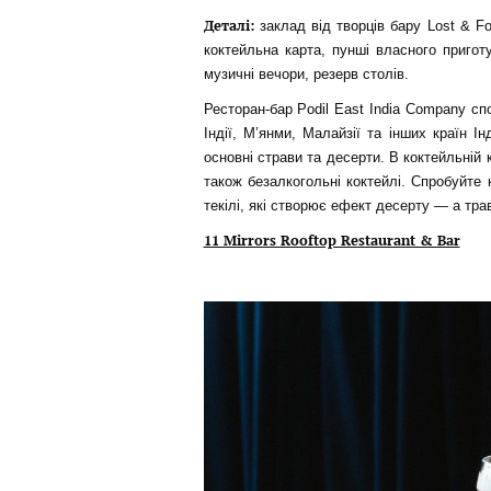
Деталі:
заклад від творців бару Lost & Fo
коктейльна карта, пунші власного приготу
музичні вечори, резерв столів.
Ресторан-бар Podil East India Company сп
Індії, М’янми, Малайзії та інших країн І
основні страви та десерти. В коктейльній к
також безалкогольні коктейлі. Спробуйте 
текілі, які створює ефект десерту — а тра
11 Mirrors Rooftop Restaurant & Bar