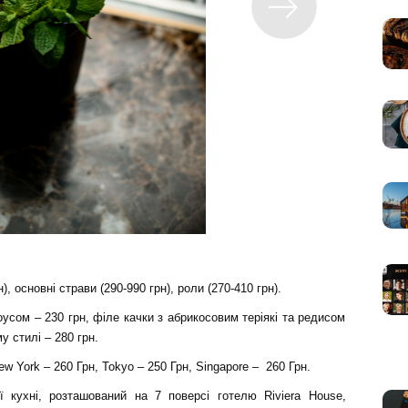
), основні страви (290-990 грн), роли (270-410 грн).
усом – 230 грн, філе качки з абрикосовим теріякі та редисом
у стилі – 280 грн.
ew York – 260 Грн, Tokyo – 250 Грн, Singapore – 260 Грн.
ї кухні, розташований на 7 поверсі готелю Riviera House,