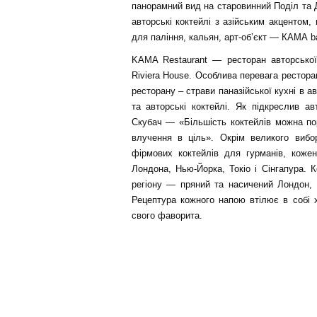
панорамний вид на старовинний Поділ та Дн
авторські коктейлі з азійським акцентом, в
для паління, кальян, арт-об’єкт — КАМА b
KAMA Restaurant — ресторан авторської 
Riviera House. Особлива перевага рестор
ресторану – страви паназійської кухні в 
та авторські коктейлі. Як підкреслив а
Скубач — «Більшість коктейлів можна порі
влучення в ціль». Окрім великого вибо
фірмових коктейлів для гурманів, кожен
Лондона, Нью-Йорка, Токіо і Сінгапура. 
регіону — пряний та насичений Лондон, 
Рецептура кожного напою втілює в собі х
свого фаворита.