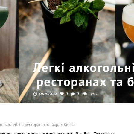
Легкі алкогольн
ресторанах та 
0
0
09-10-2019
3817
ьні коктейлі в ресторанах та барах Києва
анах та барах Києва
шукала редакція PostEat. Традиційно