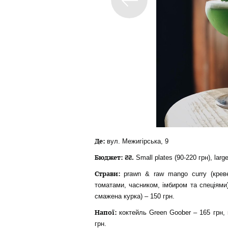
Де:
вул. Межигірська, 9
Бюджет: ₴₴.
Small plates (90-220 грн), large
Страви:
prawn & raw mango curry (крев
томатами, часником, імбиром та спеціями)
смажена курка) – 150 грн.
Напої:
коктейль Green Goober – 165 грн, к
грн.