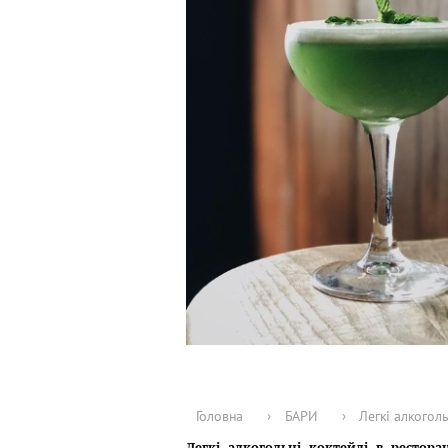
Головна
›
БАРИ
›
Легкі алкогол
Легкі алкогольні коктейлі в рестор