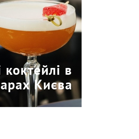
і коктейлі в
барах Києва