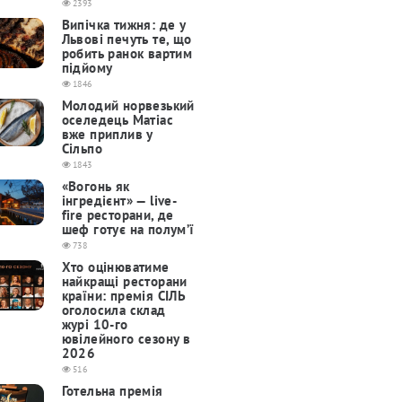
2393
Випічка тижня: де у
Львові печуть те, що
робить ранок вартим
підйому
1846
Молодий норвезький
оселедець Матіас
вже приплив у
Сільпо
1843
«Вогонь як
інгредієнт» — live-
fire ресторани, де
шеф готує на полум’ї
738
Хто оцінюватиме
найкращі ресторани
країни: премія СІЛЬ
оголосила склад
журі 10-го
ювілейного сезону в
2026
516
Готельна премія