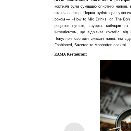
коктейлі були сумішшю спиртних напоїв, ц
включав лікер. Перша публікація путівни
роком — «How to Mix Drinks; or, The Bon
рецептів пуншів, сауерів, коблерів та
інгредієнтом, що відрізняє коктейлі від
Популярні сьогодні змішані напої, які в
Fashioned, Sazerac та Manhattan cocktail.
KAMA Restaurant