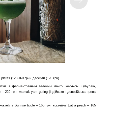
 plates (120-160 грн), десерти (120 грн).
етки із ферментованим зеленим манго, кокумом, цибулею,
 – 220 грн, mamak yam goring (індійсько-індонезійська пряна
октейль Sunrise tipple – 165 грн, коктейль Eat a peach – 165