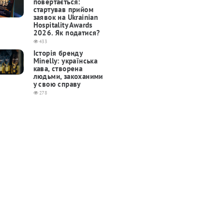
повертається:
cтартував прийом
заявок на Ukrainian
Hospitality Awards
2026. Як податися?
433
Історія бренду
Minelly: українська
кава, створена
людьми, закоханими
у свою справу
278