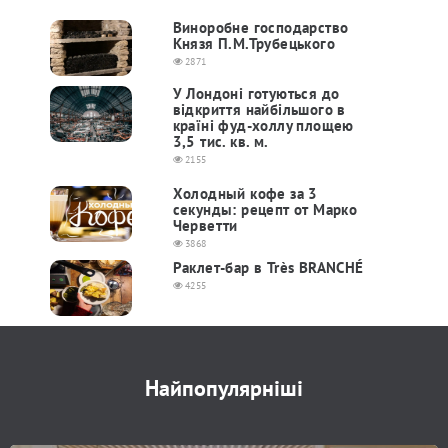
Виноробне господарство
Князя П.М.Трубецького
2871
У Лондоні готуються до
відкриття найбільшого в
країні фуд-холлу площею
3,5 тис. кв. м.
2155
Холодный кофе за 3
секунды: рецепт от Марко
Черветти
3868
Раклет-бар в Très BRANCHÉ
4255
Найпопулярніші