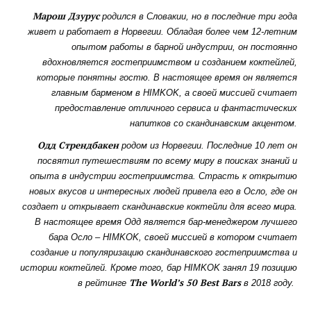
Марош Дзурус
родился в Словакии, но в последние три года
живет и работает в Норвегии. Обладая более чем 12-летним
опытом работы в барной индустрии, он постоянно
вдохновляется гостеприимством и созданием коктейлей,
которые понятны гостю. В настоящее время он является
главным барменом в HIMKOK, а своей миссией считает
предоставление отличного сервиса и фантастических
напитков со скандинавским акцентом.
Одд Стрендбакен
родом из Норвегии. Последние 10 лет он
посвятил путешествиям по всему миру в поисках знаний и
опыта в индустрии гостеприимства. Страсть к открытию
новых вкусов и интересных людей привела его в Осло, где он
создает и открывает скандинавские коктейли для всего мира.
В настоящее время Одд является бар-менеджером лучшего
бара Осло – HIMKOK, своей миссией в котором считает
создание и популяризацию скандинавского гостеприимства и
истории коктейлей. Кроме того, бар HIMKOK занял 19 позицию
The World’s 50 Best Bars
в рейтинге
в 2018 году.