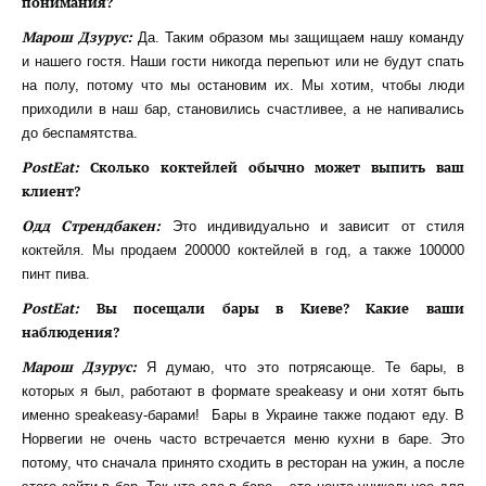
понимания?
Марош Дзурус:
Да. Таким образом мы защищаем нашу команду
и нашего гостя. Наши гости никогда перепьют или не будут спать
на полу, потому что мы остановим их. Мы хотим, чтобы люди
приходили в наш бар, становились счастливее, а не напивались
до беспамятства.
PostEat:
Сколько коктейлей обычно может выпить ваш
клиент?
Одд Стрендбакен:
Это индивидуально и зависит от стиля
коктейля. Мы продаем 200000 коктейлей в год, а также 100000
пинт пива.
PostEat:
Вы посещали бары в Киеве? Какие ваши
наблюдения?
Марош Дзурус:
Я думаю, что это потрясающе. Те бары, в
которых я был, работают в формате speakeasy и они хотят быть
именно speakeasy-барами! Бары в Украине также подают еду. В
Норвегии не очень часто встречается меню кухни в баре. Это
потому, что сначала принято сходить в ресторан на ужин, а после