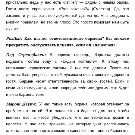
пристально, ведь у нас есть distillery — рядом с нашим баром.
Гости часто спрашивают: «Это законно?» (Смеется). Да, это
законно, и у нас есть все документы! Да, мы должны следовать
многим правилам, но это не плохо. Это просто помогает нам быть
лучше.
PostEat:
Как насчет ответственности бармена? Вы можете
прекратить обслуживать клиента, если он «перебрал»?
Одд Стрендбакен:
В первую очередь, бармены должны
подавать гостям воду с каждым коктейлем. К этому нас
обязывают норвежские законы. И мы это делаем. Также мы
должны быть уверены, что обслуживаем счастливого и здорового
гостя. Бармен несет ответственность за своих гостей. Если с
ними что-то случится, и они навредят себе или другим, это будет
и вина бармена тоже.
Марош Дзурус:
У нас также есть охрана, которая отвечает за
проблемных гостей. Эти люди есть в баре не для того, чтобы
выгнать вас, а чтобы убедиться, что вы вернетесь домой в
целости. У нас есть тренинги, на которых учат распознавать
алкогольное или наркотическое опьянение, там также объясняют,