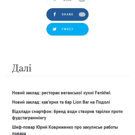
SHARE
TWEET
Далi
Новий заклад: ресторан веганської кухні Fenkhel
Новий заклад: кав‘ярня та бар Lion Bar на Подолі
Відклади смартфон: бренд води створив тарілки проти
фудстаграммінгу
Шеф-повар Юрий Ковриженко про закулисье работы
повара