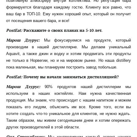
позитивную атмосферу внутри коллектива. Но репутация бара
формируется благодаря каждому гостю. Клиенту все равно, что
ваш бар в ТОП-10. Ему нужен хороший опыт, который он получит
от посещения вашего бара, и все!
PostEat:
Расскажите о своих планах на 5-10 лет.
Марош Дзурус:
Мы фокусируемся на продукте, который
производим в нашей дистиллярне. Мы делаем уникальный
Aquavit, а также джин и водку и хотим продвигать эти продукты
не только в Норвегии, но и на мировом рынке. Но наша distillery
пока маленькая, мы планируем построить завод побольше.
PostEat:
Почему вы начали заниматься дистилляцией?
Марош Дзурус:
90% продуктов нашей дистиллерии мы
используем в наших коктейлях. Нам нужна качественная
продукция. Мы знаем, что происходит с нашим напитком и можем
показать его людям, объяснить им все. Кроме того, если вы
хотите создать что-то уникальное для клиентов, не нужно ждать.
Таким образом, мы живем сегодняшним днем и хотим опережать
других производителей в этой области.
Одд Стрендбакен:
Мы контролируем каждый аспект нашего