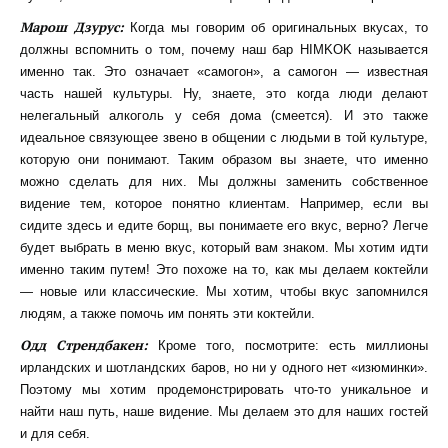
Марош Дзурус:
Когда мы говорим об оригинальных вкусах, то
должны вспомнить о том, почему наш бар HIMKOK называется
именно так. Это означает «самогон», а самогон — известная
часть нашей культуры. Ну, знаете, это когда люди делают
нелегальный алкоголь у себя дома (смеется). И это также
идеальное связующее звено в общении с людьми в той культуре,
которую они понимают. Таким образом вы знаете, что именно
можно сделать для них. Мы должны заменить собственное
видение тем, которое понятно клиентам. Например, если вы
сидите здесь и едите борщ, вы понимаете его вкус, верно? Легче
будет выбрать в меню вкус, который вам знаком. Мы хотим идти
именно таким путем! Это похоже на то, как мы делаем коктейли
— новые или классические. Мы хотим, чтобы вкус запомнился
людям, а также помочь им понять эти коктейли.
Одд Стрендбакен:
Кроме того, посмотрите: есть миллионы
ирландских и шотландских баров, но ни у одного нет «изюминки».
Поэтому мы хотим продемонстрировать что-то уникальное и
найти наш путь, наше видение. Мы делаем это для наших гостей
и для себя.