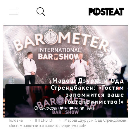
Марош Дзурус и Одд
Стрендбакен: «Гостям
запомнится ваше
гостеприимство!»
0
0
26-10-2018
9698
Головна
›
ІНТЕРВ'Ю
›
Марош Дзурус и Одд Стрендбакен:
«Гостям запомнится ваше гостеприимство!»