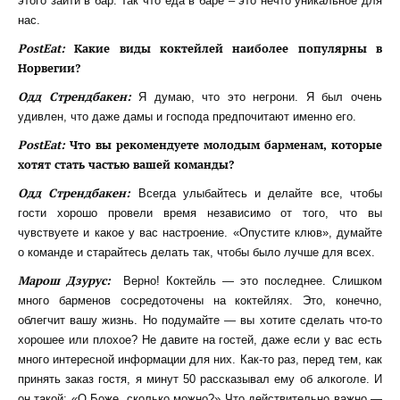
этого зайти в бар. Так что еда в баре – это нечто уникальное для
нас.
PostEat:
Какие виды коктейлей наиболее популярны в
Норвегии?
Одд Стрендбакен:
Я думаю, что это негрони. Я был очень
удивлен, что даже дамы и господа предпочитают именно его.
PostEat:
Что вы рекомендуете молодым барменам, которые
хотят стать частью вашей команды?
Одд Стрендбакен:
Всегда улыбайтесь и делайте все, чтобы
гости хорошо провели время независимо от того, что вы
чувствуете и какое у вас настроение. «Опустите клюв», думайте
о команде и старайтесь делать так, чтобы было лучше для всех.
Марош Дзурус:
Верно! Коктейль — это последнее. Слишком
много барменов сосредоточены на коктейлях. Это, конечно,
облегчит вашу жизнь. Но подумайте — вы хотите сделать что-то
хорошее или плохое? Не давите на гостей, даже если у вас есть
много интересной информации для них. Как-то раз, перед тем, как
принять заказ гостя, я минут 50 рассказывал ему об алкоголе. И
он такой: «О Боже, сколько можно?» Что действительно важно —