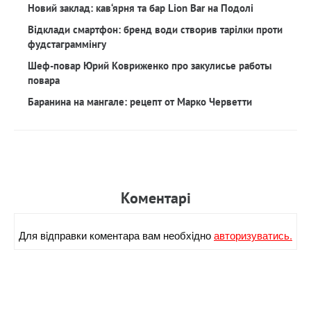
Новий заклад: кав‘ярня та бар Lion Bar на Подолі
Відклади смартфон: бренд води створив тарілки проти
фудстаграммінгу
Шеф-повар Юрий Ковриженко про закулисье работы
повара
Баранина на мангале: рецепт от Марко Черветти
Коментарi
Для вiдправки коментара вам необхiдно
авторизуватись.