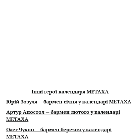
Інші герої календаря METAXA
Юрій Зозуля — бармен січня у календарі METAXA
Артур Апостол — бармен лютого у календарі
METAXA
Олег Чухно — бармен березня у календарі
METAXA