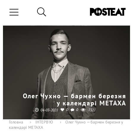
Олег Чухно — бармен березня
у календарі METAXA
0
0
04-03-2021
7321
Головна
›
ІНТЕРВ'Ю
›
Олег Чухно — бармен березня у
календарі METAXA