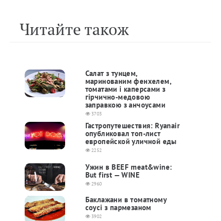
Читайте також
Салат з тунцем,
маринованим фенхелем,
томатами і каперсами з
гірчично-медовою
заправкою з анчоусами
3703
Гастропутешествия: Ryanair
опубликовал топ-лист
европейской уличной еды
2252
Ужин в BEEF meat&wine:
But first — WINE
2960
Баклажани в томатному
соусі з пармезаном
3902