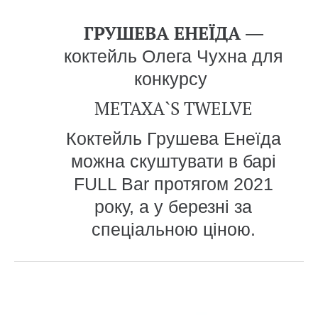
ГРУШЕВА ЕНЕЇДА
—
коктейль Олега Чухна для
конкурсу
METAXA
`
S
TWELVE
Коктейль Грушева Енеїда
можна скуштувати в барі
FULL Bar протягом 2021
року, а у березні за
спеціальною ціною.