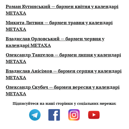
Роман Кутинський — бармен квітня у календарі
METAXA
Микита Литвин — бармен травня у календарі
METAXA
Владислав Орловський — бармен червня у
календарі METAXA
Олександр Тангелов — бармен липня у календарі
METAXA
Владислав Анісімов — бармен серпня у календарі
METAXA
Олександр Скубач — бармен вересня у календарі
METAXA
Підписуйтеся на наші сторінки у соціальних мережах
: