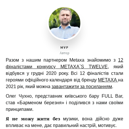
MVP
Автор
Разом з нашим партнером Metaxa знайомимо з
12
фіналістами конкурсу METAXA`S TWELVE
, який
відбувся у грудні 2020 року. Всі 12 фіналістів стали
героями офіційного календаря від бренду
METAXA
на
2021 рік, який можна
завантажити за посиланням
.
Олег Чухно, представник київського бару FULL Bar,
став «Барменом березня» і поділився з нами своїми
принципами.
Я не можу жити без
музики, вона дійсно дуже
впливає на мене, дає правильний настрій, мотивує.