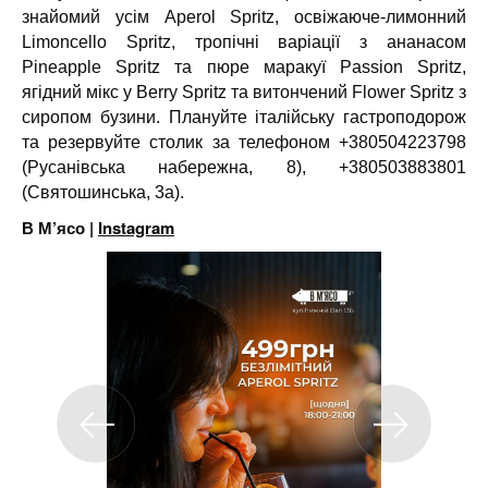
знайомий усім Aperol Spritz, освіжаюче-лимонний
Limoncello Spritz, тропічні варіації з ананасом
Pineapple Spritz та пюре маракуї Passion Spritz,
ягідний мікс у Berry Spritz та витончений Flower Spritz з
сиропом бузини. Плануйте італійську гастроподорож
та резервуйте столик за телефоном +380504223798
(Русанівська набережна, 8), +380503883801
(Святошинська, 3а).
В М’ясо |
Instagram