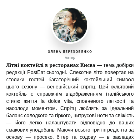
ОЛЕНА БЕРЕЗОВЕНКО
Автор
Літні коктейлі в ресторанах Києва
— тема добірки
редакції PostEat сьогодні. Спекотне літо повертає на
столики гостей багаторічний коктейльний символ
цього сезону — венеційський спрітц. Цей культовий
коктейль є справжнім відображенням італійського
стилю життя la dolce vita, сповненого легкості та
насолоди моментом. Спрітц люблять за ідеальний
баланс солодкого та гіркого, цитрусові ноти та свіжість
— його легко налаштувати відповідно до ваших
смакових уподобань. Маючи всього три інгредієнта за
основу — просеко, бітер та содову — в закладах