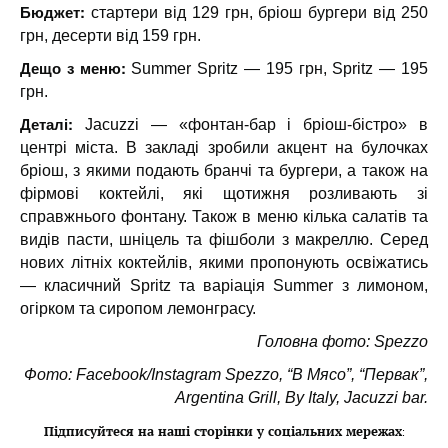
Бюджет:
стартери від 129 грн, бріош бургери від 250
грн, десерти від 159 грн.
Дещо з меню:
Summer Spritz — 195 грн, Spritz — 195
грн.
Деталі:
Jacuzzi — «фонтан-бар і бріош-бістро» в
центрі міста. В закладі зробили акцент на булочках
бріош, з якими подають бранчі та бургери, а також на
фірмові коктейлі, які щотижня розливають зі
справжнього фонтану. Також в меню кілька салатів та
видів пасти, шніцель та фішболи з макреллю. Серед
нових літніх коктейлів, якими пропонують освіжатись
— класичний Spritz та варіація Summer з лимоном,
огірком та сиропом лемонграсу.
Головна фото: Spezzo
Фото: Facebook/Instagram Spezzo, “В Мясо”, “Первак”,
Argentina Grill, By Italy, Jacuzzi bar.
Підписуйтеся на наші сторінки у соціальних мережах
: