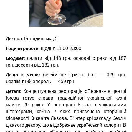
Де:
вул. Рогнідинська, 2
Години роботи:
щодня 11:00-23:00
Бюджет:
салати від 148 грн, основні страви від 187
грн, десерти від 132 грн.
Дещо з меню:
безлімітне ігристе brut — 329 грн,
безлімітний апероль — 459 грн.
Деталі:
Концептуальна ресторація «Первак» в центрі
Києва готує страви традиційної української кухні
майже 20 років. У ресторані 8 зал з унікальними
інтер’єрами, кожна з яких присвячена історичній
місцевості Києва та Львова. В інтер’єрі закладу безліч
цікавого декору, що відображає український колорит. В
меню ресторану «Первак» ви знайдете знайомі