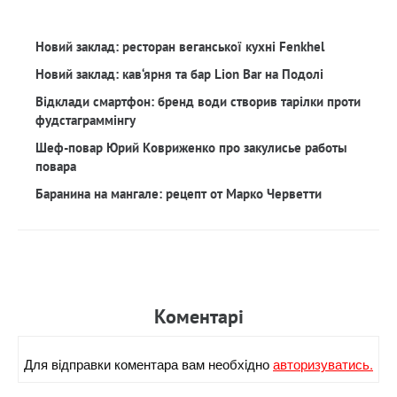
Новий заклад: ресторан веганської кухні Fenkhel
Новий заклад: кав‘ярня та бар Lion Bar на Подолі
Відклади смартфон: бренд води створив тарілки проти
фудстаграммінгу
Шеф-повар Юрий Ковриженко про закулисье работы
повара
Баранина на мангале: рецепт от Марко Черветти
Коментарi
Для вiдправки коментара вам необхiдно
авторизуватись.