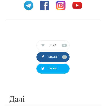
LIKE
0
SHARE
TWEET
Далi