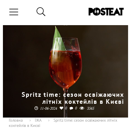
Spritz time: сезон освіжаючих
літніх коктейлів в Києві
0
0
11-06-2024
3565
Головна
›
ЇЖА
›
Spritz time: сезон освіжаючих літніх
коктейлів в Києві