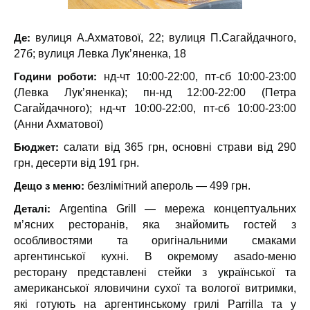
Де:
вулиця А.Ахматової, 22; вулиця П.Сагайдачного,
27б; вулиця Левка Лук’яненка, 18
Години роботи:
нд-чт 10:00-22:00, пт-сб 10:00-23:00
(Левка Лукʼяненка); пн-нд 12:00-22:00 (Петра
Сагайдачного); нд-чт 10:00-22:00, пт-сб 10:00-23:00
(Анни Ахматової)
Бюджет:
салати від 365 грн, основні страви від 290
грн, десерти від 191 грн.
Дещо з меню:
безлімітний апероль — 499 грн.
Деталі:
Argentina Grill — мережа концептуальних
м’ясних ресторанів, яка знайомить гостей з
особливостями та оригінальними смаками
аргентинської кухні. В окремому asado-меню
ресторану представлені стейки з української та
американської яловичини сухої та вологої витримки,
які готують на аргентинському грилі Parrilla та у