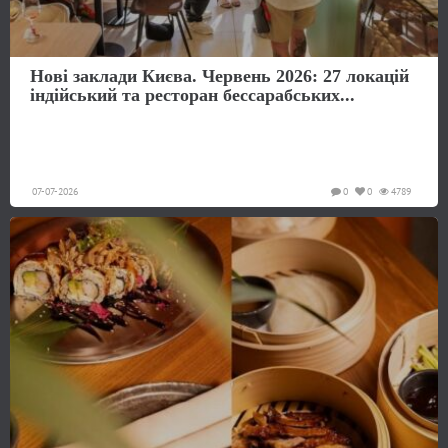
Нові заклади Києва. Червень 2026: 27 локацій
індійський та ресторан бессарабських...
07-07-2026
0
0
4789