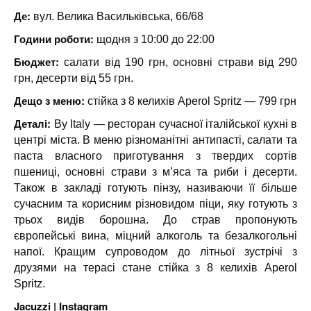
Де:
вул. Велика Васильківська, 66/68
Години роботи:
щодня з 10:00 до 22:00
Бюджет:
салати від 190 грн, основні страви від 290
грн, десерти від 55 грн.
Дещо з меню:
стійка з 8 келихів Aperol Spritz — 799 грн
Деталі:
By Italy — ресторан сучасної італійської кухні в
центрі міста. В меню різноманітні антипасті, салати та
паста власного приготування з твердих сортів
пшениці, основні страви з м’яса та риби і десерти.
Також в закладі готують пінзу, називаючи її більше
сучасним та корисним різновидом піци, яку готують з
трьох видів борошна. До страв пропонують
європейські вина, міцний алкоголь та безалкогольні
напої. Кращим супроводом до літньої зустрічі з
друзями на терасі стане стійка з 8 келихів Aperol
Spritz.
Jacuzzi |
Instagram