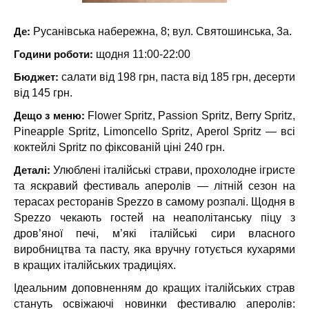
Де:
Русанівська набережна, 8; вул. Святошинська, 3а.
Години роботи:
щодня 11:00-22:00
Бюджет:
салати від 198 грн, паста від 185 грн, десерти
від 145 грн.
Дещо з меню:
Flower Spritz, Passion Spritz, Berry Spritz,
Pineapple Spritz, Limoncello Spritz, Aperol Spritz — всі
коктейлі Spritz по фіксованій ціні 240 грн.
Деталі:
Улюблені італійські страви, прохолодне ігристе
та яскравий фестиваль аперолів — літній сезон на
терасах ресторанів Spezzo в самому розпалі. Щодня в
Spezzo чекають гостей на неаполітанську піцу з
дров’яної печі, м’які італійські сири власного
виробництва та пасту, яка вручну готується кухарями
в кращих італійських традиціях.
Ідеальним доповненням до кращих італійських страв
стануть освіжаючі новинки фестивалю аперолів: