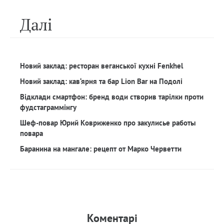
Далi
Новий заклад: ресторан веганської кухні Fenkhel
Новий заклад: кав‘ярня та бар Lion Bar на Подолі
Відклади смартфон: бренд води створив тарілки проти
фудстаграммінгу
Шеф-повар Юрий Ковриженко про закулисье работы
повара
Баранина на мангале: рецепт от Марко Черветти
Коментарi