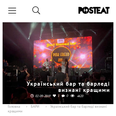
Український бар та барледі
визнані кращими
1
0
02-09-2019
4620
Головна
›
БАРИ
›
Український бар та барледі визнані
кращими