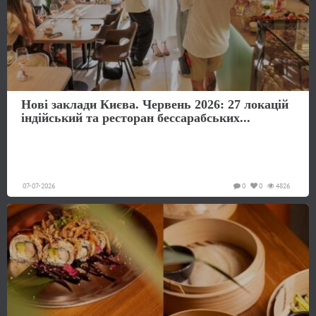
Нові заклади Києва. Червень 2026: 27 локацій
індійський та ресторан бессарабських...
07-07-2026
0
0
4826