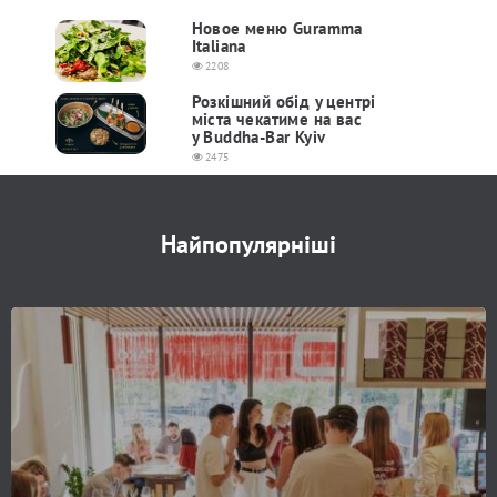
Новое меню Guramma
Italiana
2208
Розкішний обід у центрі
міста чекатиме на вас
у Buddha-Bar Kyiv
2475
Найпопулярніші