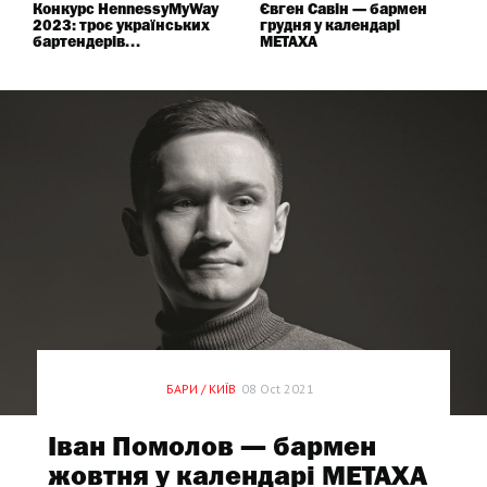
Конкурс HennessyMyWay
Євген Савін — бармен
2023: троє українських
грудня у календарі
бартендерів...
METAXA
СПЕЦПРОЕКТ
БАРИ / КИЇВ
08 Oct 2021
Іван Помолов — бармен
жовтня у календарі METAXA