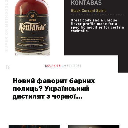
ЇЖА / КИЇВ
19 Feb 2025
Новий фаворит барних
полиць? Український
дистилят з чорної...