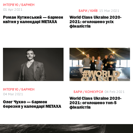
ІНТЕРВ'Ю / БАРМЕН
01 Apr 2021
БАРИ / КИЇВ
15 Mar 2021
Роман Кутинський — бармен
World Class Ukraine 2020-
квітня у календарі METAXA
2021: оголошено усіх
фіналістів
СПЕЦПРОЕКТ
ІНТЕРВ'Ю / БАРМЕН
БАРИ / КОНКУРСИ
04 Feb 2021
04 Mar 2021
World Class Ukraine 2020-
Олег Чухно — бармен
2021: оголошено топ-5
березня у календарі METAXA
фіналістів