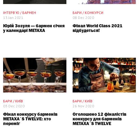
ПАРТНЕРСЬКИЙ МАТЕРІАЛ
ІНТЕРВ'Ю / БАРМЕН
БАРИ / КОНКУРСИ
13 Jan 2021
08 Dec 2020
Юрій Зозуля — бармен січня
Фінал World Class 2021
у календарі METAXA
відбудеться!
БАРИ / КИЇВ
БАРИ / КИЇВ
03 Dec 2020
26 Nov 2020
Фінал конкурсу барменів
Оголошено 12 фіналістів
METAXA`S TWELVE: хто
конкурсу для барменів
переміг
METAXA`S TWELVE