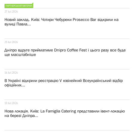
ПАРТНЕРСЬКИЙ МАТЕРІАЛ
27 Jul 2026
Новий заклад. Київ: Чотири Чебуреки Prosecco Bar відкрили на
вулиці Павла...
23 Jul 2026
Дніпро вдруге прийматиме Dnipro Coffee Fest і цього разу все буде
ще масштабніше
16 Jul 2026
В Україні відкрили реєстрацію V ювілейний Всеукраїнський відбір
офіційних...
10 Jul 2026
Нова локація. Київ: La Famiglia Catering представили івент-локацію
на березі Дніпра...