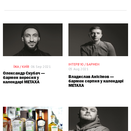
СПЕЦПРОЕКТ
СПЕЦПРОЕКТ
ІНТЕРВ'Ю / БАРМЕН
ЇЖА / КИЇВ
06 Sep 2021
05 Aug 2021
Олександр Скубач —
Владислав Анісімов —
бармен вересня у
бармен серпня у календарі
календарі METAXA
METAXA