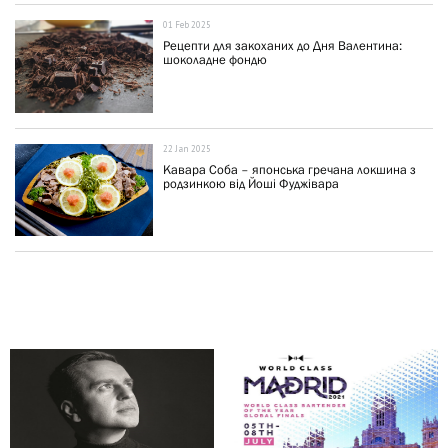
01 Feb 2025
Рецепти для закоханих до Дня Валентина:
шоколадне фондю
22 Jan 2025
Кавара Соба – японська гречана локшина з
родзинкою від Йоші Фуджівара