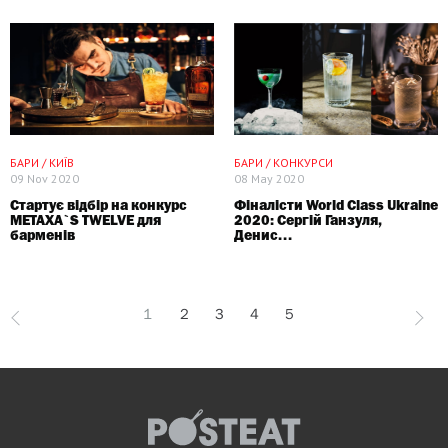
ПАРТНЕРСЬКИЙ МАТЕРІАЛ
СПЕЦПРОЕКТ
БАРИ / КИЇВ
БАРИ / КОНКУРСИ
09 Nov 2020
08 May 2020
Стартує відбір на конкурс
Фіналісти World Class Ukraine
METAXA`S TWELVE для
2020: Сергій Ганзуля,
барменів
Денис...
1
2
3
4
5