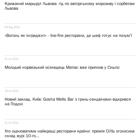
Крижаний маршрут Львова: гід по авторському морозиву і сорбетам
Львова
04 Aug 2026
«Вогонь як інгредієнт» - live-fire ресторани, де шеф готує на полум'ї
31 Jul 2026
Молодий норвезький оселедець Матіас вже приплив у Сільпо
28 Jul 2026
Новий заклад. Київ: Gosha Melts Bar з гриль-сендвічами відкрився
на Подолі
31 Jul 2026
Хто оцінюватиме найкращі ресторани країни: премія СІЛЬ оголосила
склад журі 10-го...