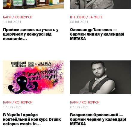
ПАРТНЕРСЬКИЙ МАТЕРІАЛ
СПЕЦПРОЕКТ
БАРИ / КОНКУРСИ
ІНТЕРВ'Ю / БАРМЕН
13 Jul 2021
08 Jul 2021
Прийом заявок на участь у
Олександр Тангелов —
щорічному конкурсі від
бармен липня у календарі
компаній...
METAXA
СПЕЦПРОЕКТ
БАРИ / КОНКУРСИ
БАРИ / КОНКУРСИ
17 Jun 2021
07 Jun 2021
В Україні пройде
Владислав Орловський —
коктейльний конкурс Drunk
бармен червня у календарі
octopus wants to...
METAXA