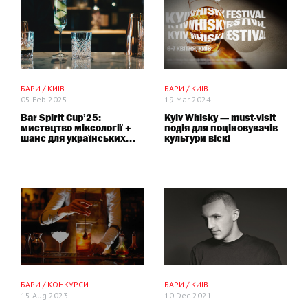
ПАРТНЕРСЬКИЙ МАТЕРІАЛ
БАРИ / КИЇВ
БАРИ / КИЇВ
05 Feb 2025
19 Mar 2024
Bar Spirit Cup’25:
Kyiv Whisky — must-visit
мистецтво міксології +
подія для поціновувачів
шанс для українських...
культури віскі
ПРОМО
СПЕЦПРОЕКТ
БАРИ / КОНКУРСИ
БАРИ / КИЇВ
15 Aug 2023
10 Dec 2021