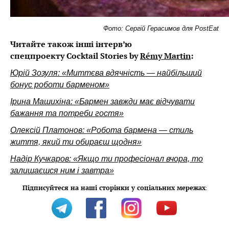
Фото: Сергій Герасимов для PostEat
Читайте також інші інтерв’ю
спецпроекту Cocktail Stories by
Rémy Martin
:
Юрій Зозуля: «Миттєва вдячність — найбільший
бонус роботи барменом»
Ірина Машихіна: «Бармен завжди має відчувати
бажання та потреби гостя»
Олексій Платонов: «Робота бармена — стиль
життя, який ти обираєш щодня»
Надір Кучкаров: «Якщо ти професіонал вчора, то
залишаєшся ним і завтра»
Підписуйтеся на наші сторінки у соціальних мережах
: