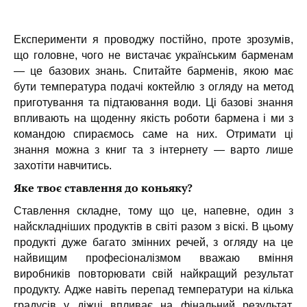
Експерименти я проводжу постійно, проте зрозумів,
що головне, чого не вистачає українським барменам
— це базових знань. Спитайте барменів, якою має
бути температура подачі коктейлю з огляду на метод
приготування та підтаювання води. Ці базові знання
впливають на щоденну якість роботи бармена і ми з
командою спираємось саме на них. Отримати ці
знання можна з книг та з інтернету — варто лише
захотіти навчитись.
Яке твоє ставлення до коньяку?
Ставлення складне, тому що це, напевне, один з
найскладніших продуктів в світі разом з віскі. В цьому
продукті дуже багато змінних речей, з огляду на це
найвищим професіоналізмом вважаю вміння
виробників повторювати свій найкращий результат
продукту. Адже навіть перепад температури на кілька
градусів у діжці впливає на фінальний результат,