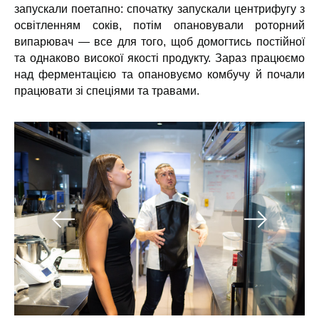
запускали поетапно: спочатку запускали центрифугу з
освітленням соків, потім опановували роторний
випарювач — все для того, щоб домогтись постійної
та однаково високої якості продукту. Зараз працюємо
над ферментацією та опановуємо комбучу й почали
працювати зі спеціями та травами.