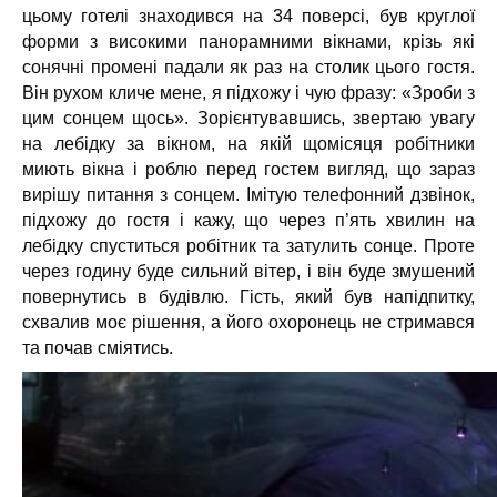
цьому готелі знаходився на 34 поверсі, був круглої
форми з високими панорамними вікнами, крізь які
сонячні промені падали як раз на столик цього гостя.
Він рухом кличе мене, я підхожу і чую фразу: «Зроби з
цим сонцем щось». Зорієнтувавшись, звертаю увагу
на лебідку за вікном, на якій щомісяця робітники
миють вікна і роблю перед гостем вигляд, що зараз
вирішу питання з сонцем. Імітую телефонний дзвінок,
підхожу до гостя і кажу, що через п’ять хвилин на
лебідку спуститься робітник та затулить сонце. Проте
через годину буде сильний вітер, і він буде змушений
повернутись в будівлю. Гість, який був напідпитку,
схвалив моє рішення, а його охоронець не стримався
та почав сміятись.