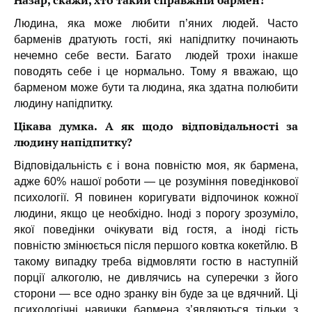
Назар, скажи, хто такий справжній бармен?
Людина, яка може любити п’яних людей. Часто
барменів дратують гості, які напідпитку починають
нечемно себе вести. Багато людей трохи інакше
поводять себе і це нормально. Тому я вважаю, що
барменом може бути та людина, яка здатна полюбити
людину напідпитку.
Цікава думка. А як щодо відповідальності за
людину напідпитку?
Відповідальність є і вона повністю моя, як бармена,
адже 60% нашої роботи — це розуміння поведінкової
психології. Я повинен коригувати відпочинок кожної
людини, якщо це необхідно. Іноді з порогу зрозуміло,
якої поведінки очікувати від гостя, а іноді гість
повністю змінюється після першого ковтка кокетйлю. В
такому випадку треба відмовляти гостю в наступній
порції алкоголю, не дивлячись на суперечки з його
сторони — все одно зранку він буде за це вдячний. Ці
психологічні навички бармена з’являються тільки з