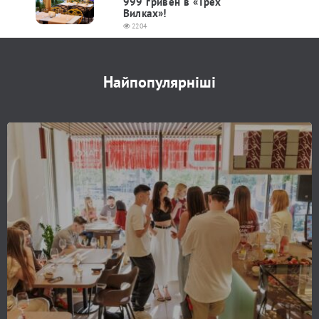
999 гривен в «Трех
Вилках»!
2204
Найпопулярніші