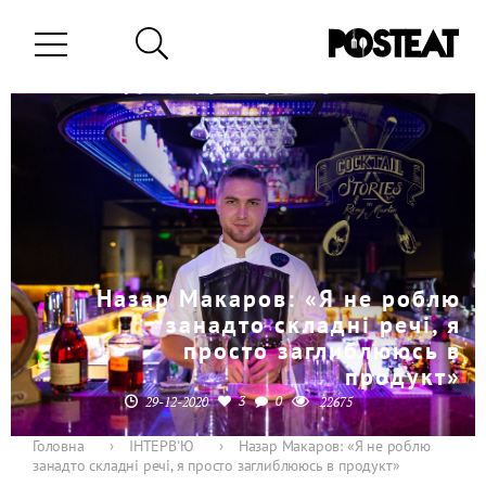
Назар Макаров: «Я не роблю
занадто складні речі, я
просто заглиблююсь в
продукт»
3
0
29-12-2020
22675
Головна
›
ІНТЕРВ'Ю
›
Назар Макаров: «Я не роблю
занадто складні речі, я просто заглиблююсь в продукт»