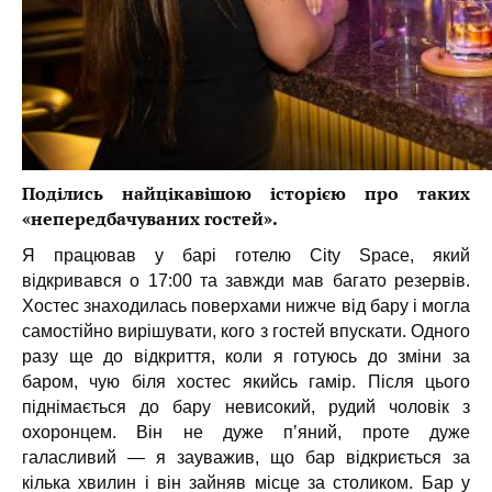
Поділись найцікавішою історією про таких
«непередбачуваних гостей».
Я працював у барі готелю City Space, який
відкривався о 17:00 та завжди мав багато резервів.
Хостес знаходилась поверхами нижче від бару і могла
самостійно вирішувати, кого з гостей впускати. Одного
разу ще до відкриття, коли я готуюсь до зміни за
баром, чую біля хостес якийсь гамір. Після цього
піднімається до бару невисокий, рудий чоловік з
охоронцем. Він не дуже п’яний, проте дуже
галасливий — я зауважив, що бар відкриється за
кілька хвилин і він зайняв місце за столиком. Бар у