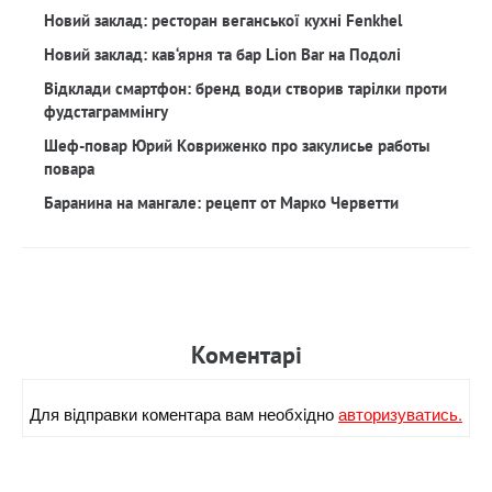
Новий заклад: ресторан веганської кухні Fenkhel
Новий заклад: кав‘ярня та бар Lion Bar на Подолі
Відклади смартфон: бренд води створив тарілки проти
фудстаграммінгу
Шеф-повар Юрий Ковриженко про закулисье работы
повара
Баранина на мангале: рецепт от Марко Черветти
Коментарi
Для вiдправки коментара вам необхiдно
авторизуватись.