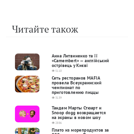
Читайте також
Анна Литвиненко та її
«Camembert» — англійський
острівець у Києві
5110
Сеть ресторанов MAFIA
провела Всеукраинский
чемпионат по
приготовлению пиццы
3139
Тандем Марты Стюарт и
Snoop dogg возвращается
на экраны в новом шоу
2886
Плато из морепродуктов за