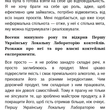
яка була б готова взяти на себе цю відповідальність.
Я не хочу брати на себе цю роль, адже, щоб
ефективно цим займатись, потрібно відмовитись від
всіх інших проєктів. Мені подобається, що вже існує
неформальна спільнота — отже, у неї є спільна мета,
яку можна підтримувати і реалізовувати.
Восени минулого року ти відкрив Першу
Українську Локальну Лабораторію коктейлів.
Розкажи про неї та про власні коктейльні
експерименти.
Все просто — я не роблю занадто складні речі, я
просто заглиблююсь в продукт. Мені цікаво
підкреслити якість і смак преміального алкоголю, а не
приховати його за різними інгредієнтами. Чим
дорожчий продукт, тим складніше з ним працювати,
адже він доволі самостійний. Тому я прагну не тільки
не зіпсувати те, що зроблено майстром продукту, а й
покращити його, щоб гість отримав більше, ніж очікує.
Першу Українську Локальну Лабораторію ми