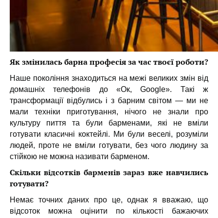
Як змінилась барна професія за час твоєї роботи?
Наше покоління знаходиться на межі великих змін від
домашніх телефонів до «Ок, Google». Такі ж
трансформації відбулись і з барним світом — ми не
мали техніки приготування, нічого не знали про
культуру пиття та були барменами, які не вміли
готувати класичні коктейлі. Ми були веселі, розуміли
людей, проте не вміли готувати, без чого людину за
стійкою не можна називати барменом.
Скільки відсотків барменів зараз вже навчились
готувати?
Немає точних даних про це, однак я вважаю, що
відсоток можна оцінити по кількості бажаючих