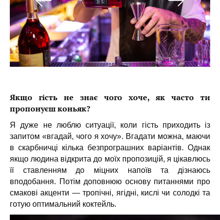
Якщо гість не знає чого хоче, як часто ти
пропонуєш коньяк?
Я дуже не люблю ситуації, коли гість приходить із
запитом «вгадай, чого я хочу». Вгадати можна, маючи
в скарбничці кілька безпрограшних варіантів. Однак
якщо людина відкрита до моїх пропозицій, я цікавлюсь
її ставленням до міцних напоїв та дізнаюсь
вподобання. Потім доповнюю основу питаннями про
смакові акценти — тропічні, ягідні, кислі чи солодкі та
готую оптимальний коктейль.