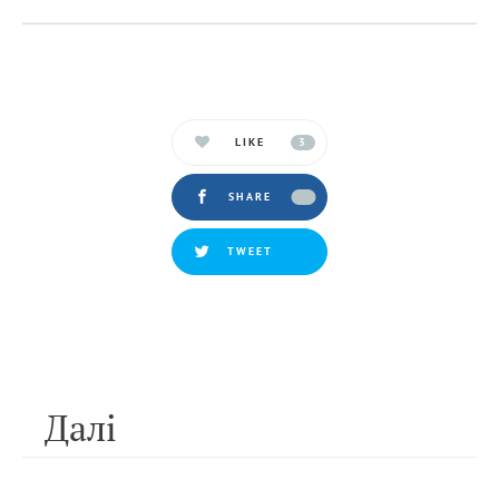
LIKE
3
SHARE
TWEET
Далi