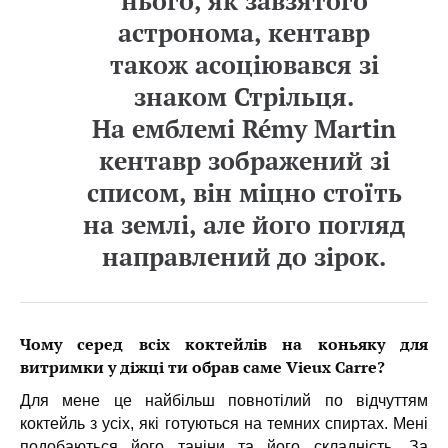
нього, як завзятого
астронома, кентавр
також асоціювався зі
знаком Стрільця.
На емблемі Rémy Martin
кентавр зображений зі
списом, він міцно стоїть
на землі, але його погляд
направлений до зірок.
Чому серед всіх коктейлів на коньяку для
витримки у діжці ти обрав саме Vieux Carre?
Для мене це найбільш повнотілий по відчуттям
коктейль з усіх, які готуються на темних спиртах. Мені
подобаються його таніни та його складність. За