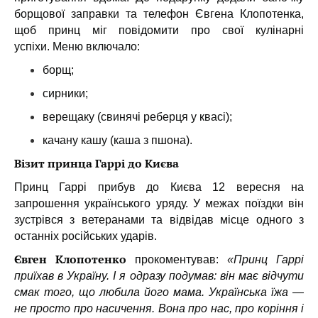
борщової заправки та телефон Євгена Клопотенка,
щоб принц міг повідомити про свої кулінарні
успіхи. Меню включало:
борщ;
сирники;
верещаку (свинячі реберця у квасі);
качану кашу (каша з пшона).
Візит принца Гаррі до Києва
Принц Гаррі прибув до Києва 12 вересня на
запрошення українського уряду. У межах поїздки він
зустрівся з ветеранами та відвідав місце одного з
останніх російських ударів.
Євген Клопотенко
прокоментував:
«Принц Гаррі
приїхав в Україну. І я одразу подумав: він має відчути
смак того, що любила його мама. Українська їжа —
не просто про насичення. Вона про нас, про коріння і