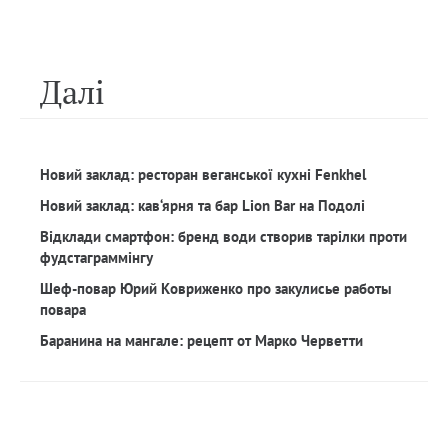
Далi
Новий заклад: ресторан веганської кухні Fenkhel
Новий заклад: кав‘ярня та бар Lion Bar на Подолі
Відклади смартфон: бренд води створив тарілки проти
фудстаграммінгу
Шеф-повар Юрий Ковриженко про закулисье работы
повара
Баранина на мангале: рецепт от Марко Черветти