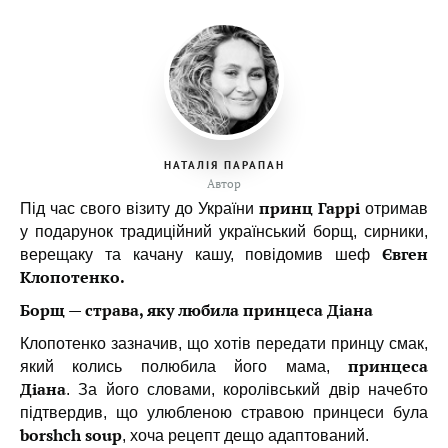
НАТАЛІЯ ПАРАПАН
Автор
принц Гаррі
Під час свого візиту до України
отримав
у подарунок традиційний український борщ, сирники,
Євген
верещаку та качану кашу, повідомив шеф
Клопотенко.
Борщ — страва, яку любила принцеса Діана
Клопотенко зазначив, що хотів передати принцу смак,
принцеса
який колись полюбила його мама,
Діана
. За його словами, королівський двір начебто
підтвердив, що улюбленою стравою принцеси була
borshch soup
, хоча рецепт дещо адаптований.