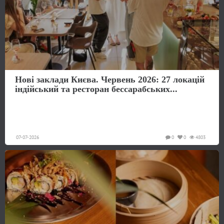
Нові заклади Києва. Червень 2026: 27 локацій
індійський та ресторан бессарабських...
07-07-2026
0
0
4803