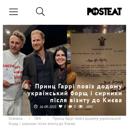
Принц Гаррі повіз додому
український борщ і сирники
після візиту до Києва
0
0
16-09-2025
1095
Головна
›
ЇЖА
›
Принц Гаррі повіз додому український
борщ і сирники після візиту до Києва