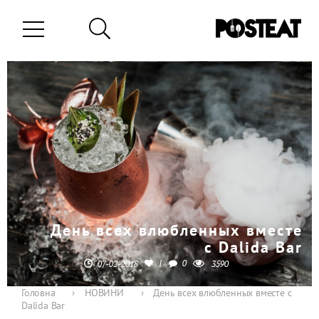
День всех влюбленных вместе
с Dalida Bar
1
0
07-02-2018
3590
Головна
›
НОВИНИ
›
День всех влюбленных вместе с
Dalida Bar