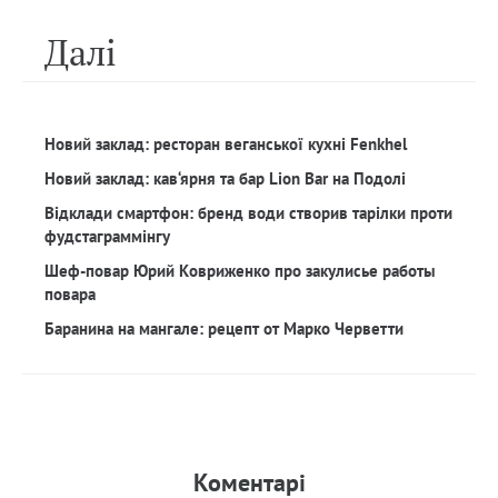
Далi
Новий заклад: ресторан веганської кухні Fenkhel
Новий заклад: кав‘ярня та бар Lion Bar на Подолі
Відклади смартфон: бренд води створив тарілки проти
фудстаграммінгу
Шеф-повар Юрий Ковриженко про закулисье работы
повара
Баранина на мангале: рецепт от Марко Черветти
Коментарi