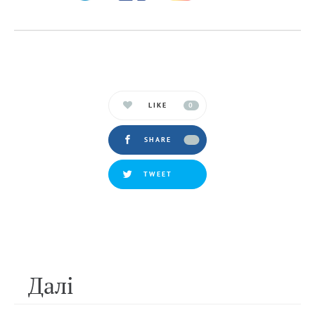
LIKE
0
SHARE
TWEET
Далi