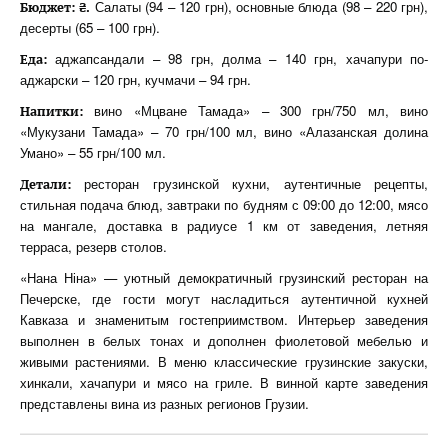
Салаты (94 – 120 грн), основные блюда (98 – 220 грн),
Бюджет: ₴.
десерты (65 – 100 грн).
аджапсандали – 98 грн, долма – 140 грн, хачапури по-
Еда:
аджарски – 120 грн, кучмачи – 94 грн.
вино «Мцване Тамада» – 300 грн/750 мл, вино
Напитки:
«Мукузани Тамада» – 70 грн/100 мл, вино «Алазанская долина
Умано» – 55 грн/100 мл.
ресторан грузинской кухни, аутентичные рецепты,
Детали:
стильная подача блюд, завтраки по будням с 09:00 до 12:00, мясо
на мангале, доставка в радиусе 1 км от заведения, летняя
терраса, резерв столов.
«Нана Ніна» — уютный демократичный грузинский ресторан на
Печерске, где гости могут насладиться аутентичной кухней
Кавказа и знаменитым гостеприимством. Интерьер заведения
выполнен в белых тонах и дополнен фиолетовой мебелью и
живыми растениями. В меню классические грузинские закуски,
хинкали, хачапури и мясо на гриле. В винной карте заведения
представлены вина из разных регионов Грузии.