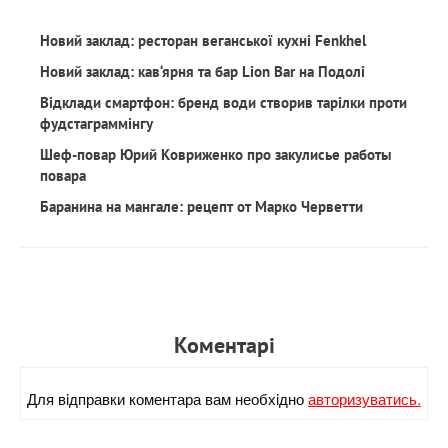
Новий заклад: ресторан веганської кухні Fenkhel
Новий заклад: кав‘ярня та бар Lion Bar на Подолі
Відклади смартфон: бренд води створив тарілки проти
фудстаграммінгу
Шеф-повар Юрий Ковриженко про закулисье работы
повара
Баранина на мангале: рецепт от Марко Черветти
Коментарi
Для вiдправки коментара вам необхiдно
авторизуватись.