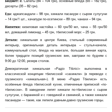
Салаты (84 – 104 грн), основные блюда (65 – 182 грн),
Бюджет: ₴.
десерты (35 – 82 грн).
аджапсандали – 98 грн, хинкали пасанури с сыром сулугуни
Еда:
– 14 грн/1 шт., хачапури по-осетински – 89 грн, чанахи – 94 грн.
кизиловая настойка – 60 грн/50 мл, чача – 55 грн/50
Напитки:
мл, домашний лимонад – 45 грн, тбилисский морс – 25 грн.
хинкальная в центре Киева, стильный современный
Детали:
интерьер, оригинальная деталь интерьера – стулья-качели,
коммунальный стол, блюда на мангале, большая винная карта,
более тридцати позиций грузинских вин, завтраки по будням с
9:00 до 12:00, резерв столов.
Демократичная хинкальная «Радіо Тбілісі» выполнена в
классической концепции тбилисской «сахинкли» (в переводе с
грузинского «хинкальная»). В меню «Радио Тбилиси» есть
особенные блюда тбилисской кухни, отмеченные припиской «по-
тбилисски». В заведении лепят хинкали по-тбилисски с сыром
сулугуни, с бараниной и с говядиной и свининой, а также хинкали
пасанаури — такие, как лепили давным-давно грузинские горцы.