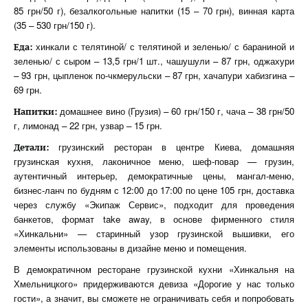
85 грн/50 г), безалкогольные напитки (15 – 70 грн), винная карта
(35 – 530 грн/150 г).
хинкали с телятиной/ с телятиной и зеленью/ с бараниной и
Еда:
зеленью/ с сыром – 13,5 грн/1 шт., чашушули – 87 грн, оджахури
– 93 грн, цыпленок по-чкмерульски – 87 грн, хачапури хабизгина –
69 грн.
домашнее вино (Грузия) – 60 грн/150 г, чача – 38 грн/50
Напитки:
г, лимонад – 22 грн, узвар – 15 грн.
грузинский ресторан в центре Киева, домашняя
Детали:
грузинская кухня, лаконичное меню, шеф-повар — грузин,
аутентичный интерьер, демократичные цены, мангал-меню,
бизнес-ланч по будням с 12:00 до 17:00 по цене 105 грн, доставка
через службу «Экипаж Сервис», подходит для проведения
банкетов, формат take away, в основе фирменного стиля
«Хинкальни» — старинный узор грузинской вышивки, его
элементы использованы в дизайне меню и помещения.
В демократичном ресторане грузинской кухни «Хинкальня на
Хмельницкого» придерживаются девиза «Дорогие у нас только
гости», а значит, вы сможете не ограничивать себя и попробовать