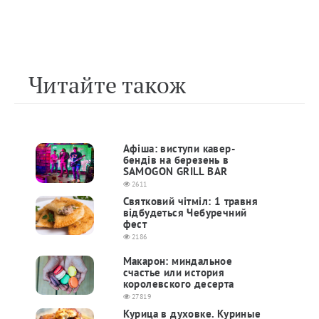
Читайте також
Афіша: виступи кавер-
бендів на березень в
SAMOGON GRILL BAR
2611
Святковий чітміл: 1 травня
відбудеться Чебуречний
фест
2186
Макарон: миндальное
счастье или история
королевского десерта
27819
Курица в духовке. Куриные