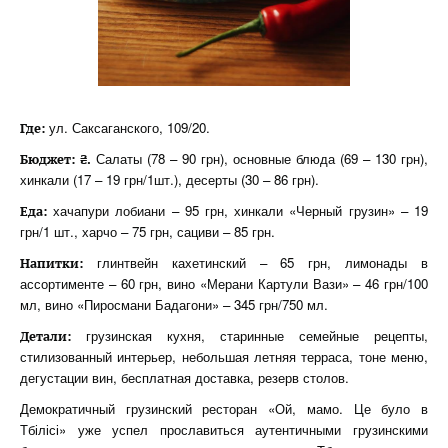
ул. Саксаганского, 109/20.
Где:
Салаты (78 – 90 грн), основные блюда (69 – 130 грн),
Бюджет: ₴.
хинкали (17 – 19 грн/1шт.), десерты (30 – 86 грн).
хачапури лобиани – 95 грн, хинкали «Черный грузин» – 19
Еда:
грн/1 шт., харчо – 75 грн, сациви – 85 грн.
глинтвейн кахетинский – 65 грн, лимонады в
Напитки:
ассортименте – 60 грн, вино «Мерани Картули Вази» – 46 грн/100
мл, вино «Пиросмани Бадагони» – 345 грн/750 мл.
грузинская кухня, старинные семейные рецепты,
Детали:
стилизованный интерьер, небольшая летняя терраса, тоне меню,
дегустации вин, бесплатная доставка, резерв столов.
Демократичный грузинский ресторан «Ой, мамо. Це було в
Тбілісі» уже успел прославиться аутентичными грузинскими