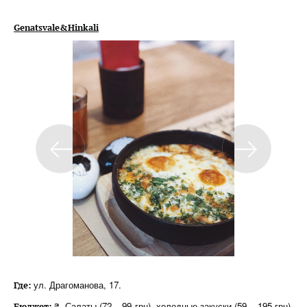
Genatsvale&Hinkali
ул. Драгоманова, 17.
Где:
Салаты (72 – 99 грн), холодные закуски (59 – 195 грн),
Бюджет: ₴.