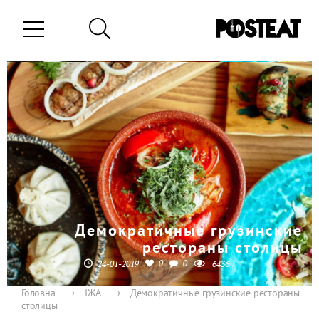
Демократичные грузинские
рестораны столицы
0
0
24-01-2019
6436
Головна
›
ЇЖА
›
Демократичные грузинские рестораны
столицы