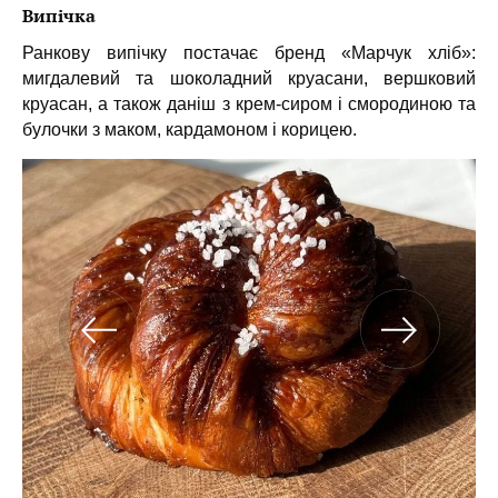
Випічка
Ранкову випічку постачає бренд «Марчук хліб»:
мигдалевий та шоколадний круасани, вершковий
круасан, а також даніш з крем-сиром і смородиною та
булочки з маком, кардамоном і корицею.