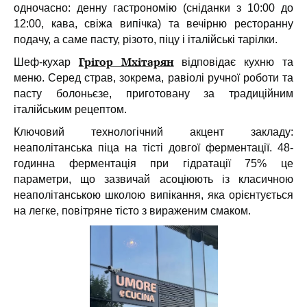
одночасно: денну гастрономію (сніданки з 10:00 до
12:00, кава, свіжа випічка) та вечірню ресторанну
подачу, а саме пасту, різото, піцу і італійські тарілки.
Грігор Мхітарян
Шеф-кухар
відповідає кухню та
меню. Серед страв, зокрема, равіолі ручної роботи та
пасту болоньєзе, приготовану за традиційним
італійським рецептом.
Ключовий технологічний акцент закладу:
неаполітанська піца на тісті довгої ферментації. 48-
годинна ферментація при гідратації 75% це
параметри, що зазвичай асоціюють із класичною
неаполітанською школою випікання, яка орієнтується
на легке, повітряне тісто з вираженим смаком.