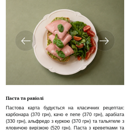
Паста та равіолі
Пастова карта будується на класичних рецептах:
карбонара (370 грн), качо е пепе (370 грн), арабіата
(330 грн), альфредо з куркою (370 грн) та тальятеле з
яловичою вирізкою (520 грн). Паста з креветками та