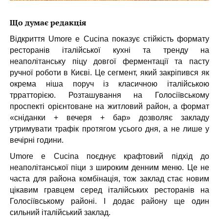
Що думає редакція
Відкриття Umore e Cucina показує стійкість формату
ресторанів італійської кухні та тренду на
неаполітанську піцу довгої ферментації та пасту
ручної роботи в Києві. Це сегмент, який закріпився як
окрема ніша поруч із класичною італійською
трратторією. Розташування на Голосіївському
проспекті орієнтоване на житловий район, а формат
«сніданки + вечеря + бар» дозволяє закладу
утримувати трафік протягом усього дня, а не лише у
вечірні години.
Umore e Cucina поєднує крафтовий підхід до
неаполітанської піци з широким денним меню. Це не
часта для района комбінація, тож заклад стає новим
цікавим гравцем серед італійських ресторанів на
Голосіївському районі. І додає району ще один
сильний італійський заклад.