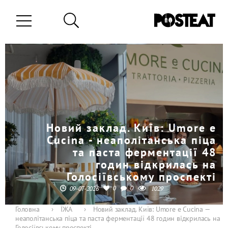
Новий заклад. Київ: Umore e
Cucina - неаполітанська піца
та паста ферментації 48
годин відкрилась на
Голосіївському проспекті
0
0
09-07-2026
1029
Головна
›
ЇЖА
›
Новий заклад. Київ: Umore e Cucina —
неаполітанська піца та паста ферментації 48 годин відкрилась на
Голосіївському проспекті