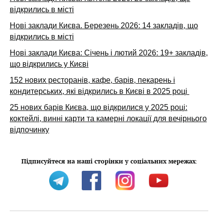
відкрились в місті
Нові заклади Києва. Березень 2026: 14 закладів, що
відкрились в місті
Нові заклади Києва: Січень і лютий 2026: 19+ закладів,
що відкрились у Києві
152 нових ресторанів, кафе, барів, пекарень і
кондитерських, які відкрились в Києві в 2025 році
25 нових барів Києва, що відкрилися у 2025 році:
коктейлі, винні карти та камерні локації для вечірнього
відпочинку
Підписуйтеся на наші сторінки у соціальних мережах
: