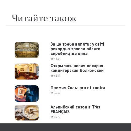
Читайте також
За це треба випити: у світі
рекордно зросли обсяги
виробництва вина
4424
Открылась новая пекарня-
кондитерская Волконский
6247
Премия Соль: pro et contra
3637
Альпийский сезон в Très
FRANÇAIS
1970