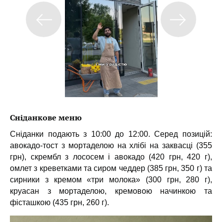
Сніданкове меню
Сніданки подають з 10:00 до 12:00. Серед позицій:
авокадо-тост з мортаделою на хлібі на заквасці (355
грн), скрембл з лососем і авокадо (420 грн, 420 г),
омлет з креветками та сиром чеддер (385 грн, 350 г) та
сирники з кремом «три молока» (300 грн, 280 г),
круасан з мортаделою, кремовою начинкою та
фісташкою (435 грн, 260 г).