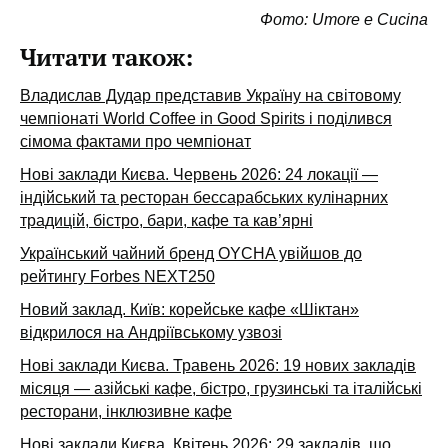
Фото: Umore e Cucina
Читати також:
Владислав Дудар представив Україну на світовому
чемпіонаті World Coffee in Good Spirits і поділився
сімома фактами про чемпіонат
Нові заклади Києва. Червень 2026: 24 локації —
індійський та ресторан бессарабських кулінарних
традицій, бістро, бари, кафе та кав’ярні
Український чайний бренд OYCHA увійшов до
рейтингу Forbes NEXT250
Новий заклад. Київ: корейське кафе «Шіктан»
відкрилося на Андріївському узвозі
Нові заклади Києва. Травень 2026: 19 нових закладів
місяця — азійські кафе, бістро, грузинські та італійські
ресторани, інклюзивне кафе
Нові заклади Києва. Квітень 2026: 29 закладів, що