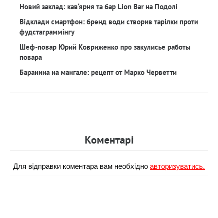
Новий заклад: кав‘ярня та бар Lion Bar на Подолі
Відклади смартфон: бренд води створив тарілки проти
фудстаграммінгу
Шеф-повар Юрий Ковриженко про закулисье работы
повара
Баранина на мангале: рецепт от Марко Черветти
Коментарi
Для вiдправки коментара вам необхiдно
авторизуватись.