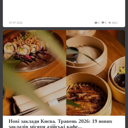
07-07-2026
0
0
4812
Нові заклади Києва. Травень 2026: 19 нових
закладів місяця азійські кафе...