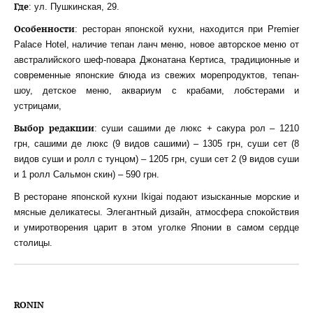
Где
: ул. Пушкинская, 29.
Особенности
: ресторан японской кухни, находится при Premier
Palace Hotel, наличие тепан ланч меню, новое авторское меню от
австралийского шеф-повара Джонатана Кертиса, традиционные и
современные японские блюда из свежих морепродуктов, тепан-
шоу, детское меню, аквариум с крабами, лобстерами и
устрицами,
Выбор редакции
: суши сашими де люкс + сакура рол – 1210
грн, сашими де люкс (9 видов сашими) – 1305 грн, суши сет (8
видов суши и ролл с тунцом) – 1205 грн, суши сет 2 (9 видов суши
и 1 ролл Сальмон скин) – 590 грн.
В ресторане японской кухни Ikigai подают изысканные морские и
мясные деликатесы. Элегантный дизайн, атмосфера спокойствия
и умиротворения царит в этом уголке Японии в самом сердце
столицы.
RONIN