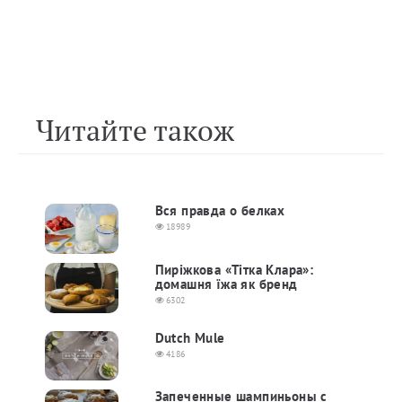
Читайте також
Вся правда о белках
18989
Пиріжкова «Тітка Клара»:
домашня їжа як бренд
6302
Dutch Mule
4186
Запеченные шампиньоны с