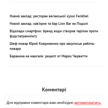
Новий заклад: ресторан веганської кухні Fenkhel
Новий заклад: кав‘ярня та бар Lion Bar на Подолі
Відклади смартфон: бренд води створив тарілки проти
фудстаграммінгу
Шеф-повар Юрий Ковриженко про закулисье работы
повара
Баранина на мангале: рецепт от Марко Черветти
Коментарi
Для вiдправки коментара вам необхiдно
авторизуватись.