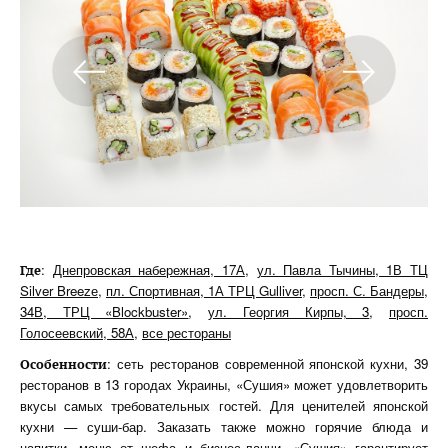
:
Днепровская набережная, 17А
,
ул. Павла Тычины, 1В ТЦ
Гд
е
Silver Breezе
,
пл. Спортивная, 1А ТРЦ Gulliver
,
просп. С. Бандеры,
34В, ТРЦ «Blockbuster»
,
ул. Георгия Кирпы, 3
,
просп.
Голосеевский, 58А
,
все рестораны
: сеть ресторанов современной японской кухни, 39
Особенности
ресторанов в 13 городах Украины, «Сушия» может удовлетворить
вкусы самых требовательных гостей. Для ценителей японской
кухни — суши-бар. Заказать также можно горячие блюда и
напитки, меню от шефа и бизнес-ланчи. «Сушия» гарантирует