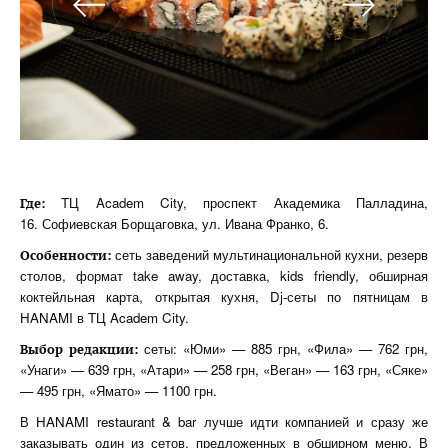
TЦ Academ City, проспект Академика Палладина,
Где:
16.
Софиевская Борщаговка, ул. Ивана Франко, 6.
сеть заведений мультинациональной кухни, резерв
Особенности:
столов, формат take away, доставка, kids friendly, обширная
коктейльная карта, открытая кухня, Dj-сеты по пятницам в
HANAMI в TЦ Academ City.
сеты: «Юми» — 885 грн, «Фила» — 762 грн,
Выбор редакции:
«Унаги» — 639 грн, «Атари» — 258 грн, «Веган» — 163 грн, «Сяке»
— 495 грн, «Ямато» — 1100 грн.
В HANAMI restaurant & bar лучше идти компанией и сразу же
заказывать один из сетов, предложенных в обширном меню. В