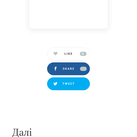
LIKE
0
SHARE
TWEET
Далi