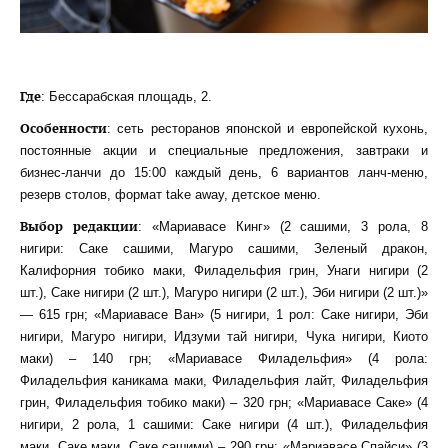
Где
: Бессарабская площадь, 2.
Особенности
: сеть ресторанов японской и европейской кухонь,
постоянные акции и специальные предложения, завтраки и
бизнес-ланчи до 15:00 каждый день, 6 вариантов ланч-меню,
резерв столов, формат take away, детское меню.
Выбор редакции
: «Мариавасе Кинг» (2 сашими, 3 рола, 8
нигири: Саке сашими, Магуро сашими, Зеленый дракон,
Калифорния тобико маки, Филадельфия грин, Унаги нигири (2
шт.), Саке нигири (2 шт.), Магуро нигири (2 шт.), Эби нигири (2 шт.)»
— 615 грн; «Мариавасе Ван» (5 нигири, 1 рол: Саке нигири, Эби
нигири, Магуро нигири, Идзуми тай нигири, Чука нигири, Киото
маки) – 140 грн; «Мариавасе Филадельфия» (4 рола:
Филадельфия каникама маки, Филадельфия лайт, Филадельфия
грин, Филадельфия тобико маки) – 320 грн; «Мариавасе Саке» (4
нигири, 2 рола, 1 сашими: Саке нигири (4 шт.), Филадельфия
маки, Саке маки, Саке сашими) – 290 грн; «Мариавасе Спайси» (3