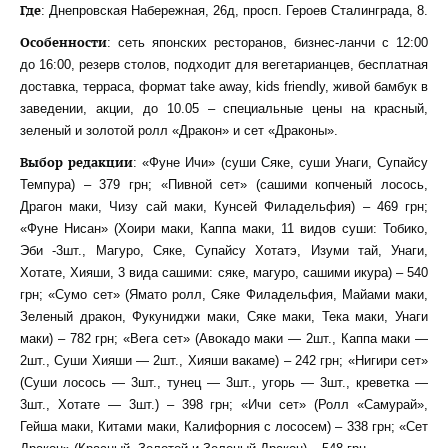
Где
: Днепровская Набережная, 26д, просп. Героев Сталинграда, 8.
Особенности
: сеть японских ресторанов, бизнес-ланчи с 12:00
до 16:00, резерв столов, подходит для вегетарианцев, бесплатная
доставка, терраса, формат take away, kids friendly, живой бамбук в
заведении, акции, до 10.05 – специальные цены на красный,
зеленый и золотой ролл «Дракон» и сет «Драконы».
Выбор редакции
: «Фуне Ичи» (суши Сяке, суши Унаги, Супайсу
Темпура) – 379 грн; «Пивной сет» (сашими копченый лосось,
Драгон маки, Чизу сай маки, Кунсей Филадельфия) – 469 грн;
«Фуне Нисан» (Хоири маки, Каппа маки, 11 видов суши: Тобико,
Эби -3шт., Магуро, Сяке, Супайсу Хотатэ, Изуми тай, Унаги,
Хотате, Хияши, 3 вида сашими: сяке, магуро, сашими икура) – 540
грн; «Сумо сет» (Ямато ролл, Сяке Филадельфия, Майами маки,
Зеленый дракон, Фукуниджи маки, Сяке маки, Тека маки, Унаги
маки) – 782 грн; «Вега сет» (Авокадо маки — 2шт., Каппа маки —
2шт., Суши Хияши — 2шт., Хияши вакаме) – 242 грн; «Нигири сет»
(Суши лосось — 3шт., тунец — 3шт., угорь — 3шт., креветка —
3шт., Хотате — 3шт.) – 398 грн; «Ичи сет» (Ролл «Самурай»,
Гейша маки, Китами маки, Калифорния с лососем) – 338 грн; «Сет