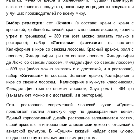
высокое качество продуктов, поскольку ингредиенты закупаются
у лучших производителей по всему миру.
: сет «
» (в составе: кранч с кранч с
Выбор редакции
Кранч
креветкой, крабовой палочкой, кранч с копченым лососем, кранч с
угрем и гребешком) – 389 грн (сет можно заказать только в
ресторане); набор «
» (в составе:
Лососевые
фантазии
Калифорния в икре со свежим лососем, Красный дракон, ролл с
лососем, Филадельфия грин со свежим лососем, Филадельфия
де Люкс со свежим лососем, Филадельфия со свежим лососем)
– 599 грн (набор можно заказать и с доставкой, и в ресторане),
набор «
» (в составе: Зеленый дракон, Калифорния в
Хитовый
икре со свежим лососем, Калифорния в кунжуте классическая,
Филадельфия грин со свежим лососем, Хауз ролл) – 484 грн
(заказать сет можно и с доставкой, и в ресторане).
Сеть ресторанов современной японской кухни «Сушия»
предлагает гостям японскую еду по демократичным ценам.
Единый корпоративный дизайн ресторанов запоминается гостям,
своей яркостью и интересными элементами декора с отсылкой к
азиатской культуре. В «Сушия» каждый найдет свое блюдо,
созданное по аутентичным японским рецептам.