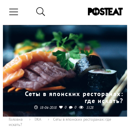
Сеты в японских ресторанах:
где искать?
0
0
18-04-2018
5128
Головна
›
ЇЖА
›
Сеты в японских ресторанах: где
искать?