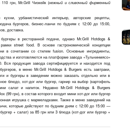
– 110 грн, Mr.Grill Чизкейк (
нежный и сливочный фирменный
кухни, урбанистический интерьер, авторские рецепты,
подача бургеров, бизнес-ланчи по будням с 12:00 до 15:00,
лов, доставка.
бургеры в ресторанной подаче, однако Mr.Grill Hotdogs &
рамки street food. В основе гастрономической концепции
ни в сочетании со стилем fusion. Основные ингредиенты,
водства и изготовляются на платформе завода «Тульчинмясо»
. Вся продукция завода сертифицируется и находится под
ургеров, в меню Mr.Grill Hotdogs & Burgers есть завтраки,
оги и бургеры в заведении можно заказать отдельно или в
ное блюдо, хот-дог или бургер, гарнир на выбор (картофель
ни салат и напиток. Недавно Mr.Grill Hotdogs & Burgers
x (99 грн), в состав которого входит мини хот-дог или бургер
ионная игрушка с мармеладками. Также в меню заведений на
нчи, которые действуют по будним дням с 12:00 до 15:00 —
бургер + салат) за 85 грн или 3 блюда (хот-дог или бургер +