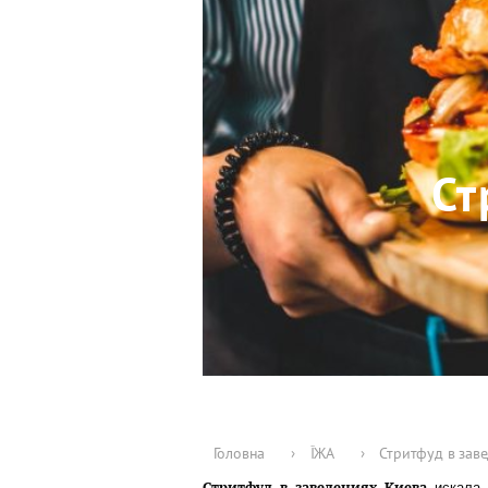
Ст
Головна
›
ЇЖА
›
Стритфуд в заве
искала р
Стритфуд в заведениях Киева