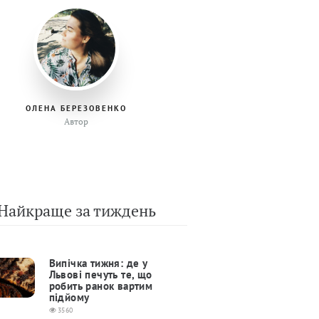
ОЛЕНА БЕРЕЗОВЕНКО
Автор
Найкраще за тиждень
Випічка тижня: де у
Львові печуть те, що
робить ранок вартим
підйому
3560