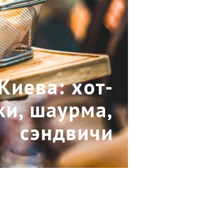
Киева: хот-
ки, шаурма,
сэндвичи