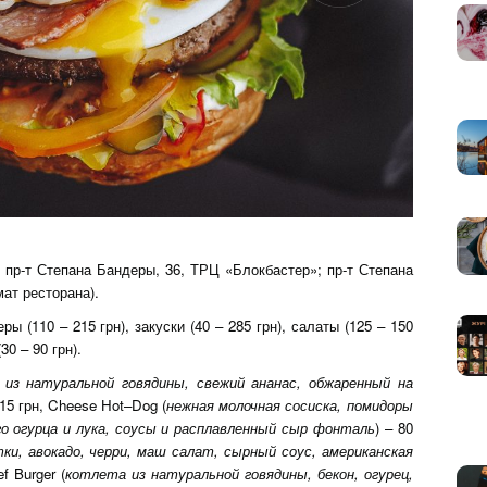
; пр-т Степана Бандеры, 36, ТРЦ «Блокбастер»; пр-т Степана
ат ресторана).
геры (110 – 215 грн), закуски (40 – 285 грн), салаты (125 – 150
30 – 90 грн).
из натуральной говядины, свежий ананас, обжаренный на
215 грн, Cheese Hot–Dog (
нежная молочная сосиска, помидоры
ого огурца и лука, соусы и расплавленный сыр фонталь
) – 80
тки, авокадо, черри, маш салат, сырный соус, американская
ef Burger (
котлета из натуральной говядины, бекон, огурец,