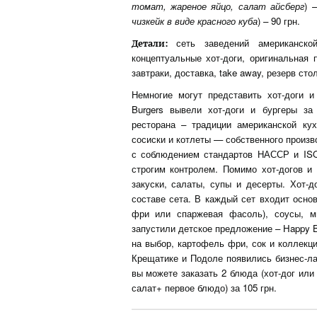
томат, жареное яйцо, салат айсберг
) 
чизкейк в виде красного куба
) – 90 грн.
сеть заведений американской 
Детали:
концептуальные хот-доги, оригинальная 
завтраки, доставка, take away, резерв сто
Немногие могут представить хот-доги и 
Burgers вывели хот-доги и бургеры за 
ресторана – традиции американской кух
сосиски и котлеты — собственного произ
с соблюдением стандартов НАССР и ISO
строгим контролем. Помимо хот-догов и б
закуски, салаты, супы и десерты. Хот-д
составе сета. В каждый сет входит основ
фри или спаржевая фасоль), соусы, ми
запустили детское предложение – Happy Bo
на выбор, картофель фри, сок и коллекц
Крещатике и Подоле появились бизнес-ла
вы можете заказать 2 блюда (хот-дог или 
салат+ первое блюдо) за 105 грн.