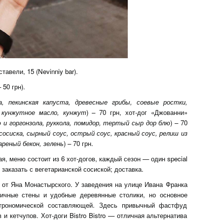
тавели, 15 (Nevinniy bar).
 50 грн).
а, пекинская капуста, древесные грибы, соевые ростки,
 кунжутное масло, кунжут
) – 70 грн, хот-дог «Джованни»
ю и горгонзола, руккола, помидор, тертый сыр дор блю
) – 70
сосиска, сырный соус, острый соус, красный соус, релиш из
ареный бекон, зелень
) – 70 грн.
, меню состоит из 6 хот-догов, каждый сезон — один special
 заказать с вегетарианской сосиской; доставка.
я от Яна Монастырского. У заведения на улице Ивана Франка
ичные стены и удобные деревянные столики, но основное
астрономической составляющей. Здесь привычный фастфуд
 и кетчупов. Хот-доги Bistro Bistro — отличная альтернатива