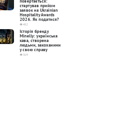
повертається:
cтартував прийом
заявок на Ukrainian
Hospitality Awards
2026. Як податися?
452
Історія бренду
Minelly: українська
кава, створена
людьми, закоханими
у свою справу
319