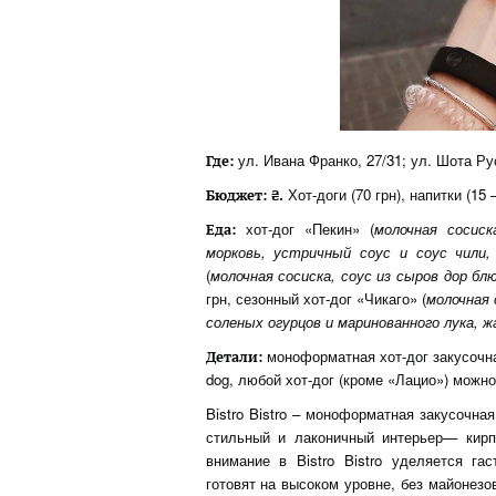
ул. Ивана Франко, 27/31; ул. Шота Рус
Где:
Хот-доги (70 грн), напитки (15 –
Бюджет:
₴.
хот-дог «Пекин» (
молочная сосиск
Еда:
морковь, устричный соус и соус чили,
(
молочная сосиска, соус из сыров дор бл
грн, сезонный хот-дог «Чикаго» (
молочная 
соленых огурцов и маринованного лука, ж
моноформатная хот-дог закусочная
Детали:
dog, любой хот-дог (кроме «Лацио») можно
Bistro Bistro – моноформатная закусочна
стильный и лаконичный интерьер— кирп
внимание в Bistro Bistro уделяется г
готовят на высоком уровне, без майонезов