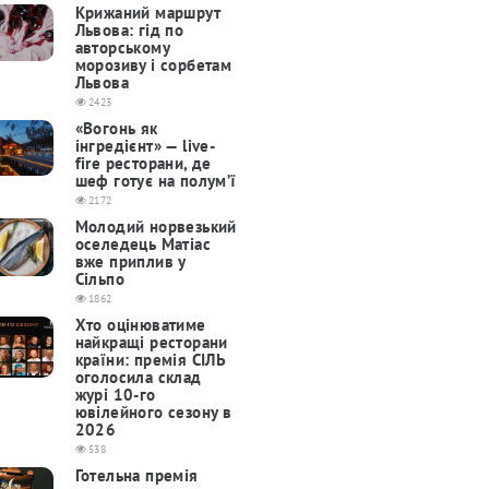
Крижаний маршрут
Львова: гід по
авторському
морозиву і сорбетам
Львова
2423
«Вогонь як
інгредієнт» — live-
fire ресторани, де
шеф готує на полум’ї
2172
Молодий норвезький
оселедець Матіас
вже приплив у
Сільпо
1862
Хто оцінюватиме
найкращі ресторани
країни: премія СІЛЬ
оголосила склад
журі 10-го
ювілейного сезону в
2026
538
Готельна премія