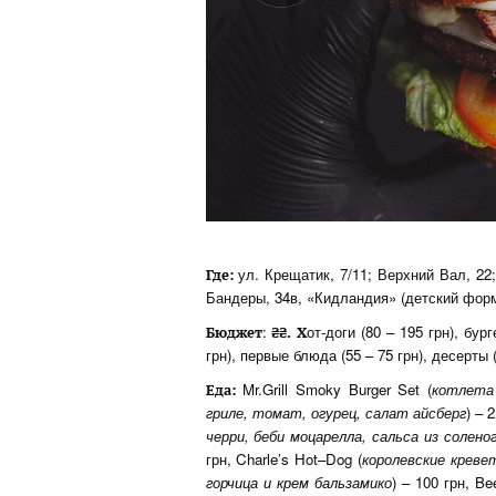
ул. Крещатик, 7/11; Верхний Вал, 22
Где:
Бандеры, 34в, «Кидландия» (детский форм
:
от-доги (80 – 195 грн), бур
Бюджет
₴₴.
Х
грн), первые блюда (55 – 75 грн), десерты (
Mr.Grill Smoky Burger Set (
котлета 
Еда:
гриле, томат, огурец, салат айсберг
) – 
черри, беби моцарелла, сальса из солен
грн, Charle’s Hot–Dog (
королевские креве
горчица и крем бальзамико
) – 100 грн, Be