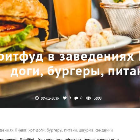
ритфуд в заведениях 
доги, бургеры, пита
0
0
08-02-2019
5003
дениях Киева: хот-доги, бургеры, питаки, шаурма, сэндвичи
едакция PostEat. Уличная еда обретает новое значение в