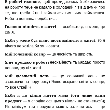
В роботі головне
, щоб прокидаючись й збираючись
на роботу, тебе не кидало в холодний піт від думки про
те, що треба йти і займатись тим, чим займаєшся.
Робота повинна подобатись.
Головна цінність в житті
— особисто для мене, це
сім’я.
Якби у мене був шанс щось змінити в житті
, то я
нічого не хотіла би змінювати.
Мій головний козир
— це чесність та щирість.
Я не прощаю в роботі
неохайність та бардак, просто
ненавиджу ці якості.
Мій ідеальний день
— це сонячний день, не
зважаючи на пору року) Якщо яскраво світить сонце,
то все О’кей ))
Якби я до кінця життя мала їсти лише один
продукт
— я сподіваюся цього ніколи не станеться)))
Як мінімум три продукти мають залишитись — це