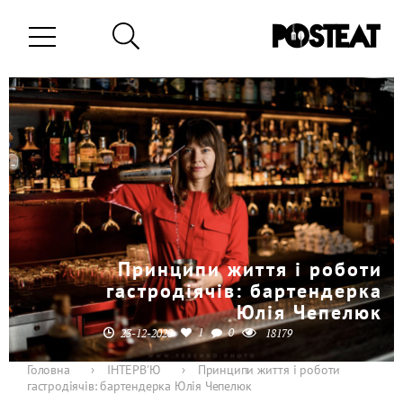
Принципи життя і роботи
гастродіячів: бартендерка
Юлія Чепелюк
1
0
23-12-2020
18179
Головна
›
ІНТЕРВ'Ю
›
Принципи життя і роботи
гастродіячів: бартендерка Юлія Чепелюк