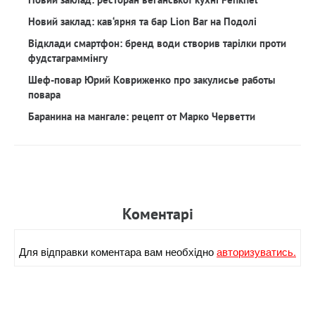
Новий заклад: кав‘ярня та бар Lion Bar на Подолі
Відклади смартфон: бренд води створив тарілки проти
фудстаграммінгу
Шеф-повар Юрий Ковриженко про закулисье работы
повара
Баранина на мангале: рецепт от Марко Черветти
Коментарi
Для вiдправки коментара вам необхiдно
авторизуватись.