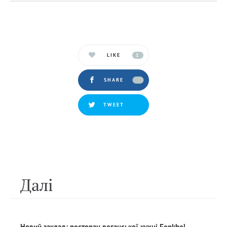
LIKE
1
SHARE
TWEET
Далi
Новий заклад: ресторан веганської кухні Fenkhel