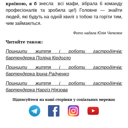
країною, я б
знесла всі мафи, зібрала б команду
професіоналів та зробила це!) Головне — знайти
людей, які будуть на одній хвилі з тобою та горіти тим,
чим займаються.
Фото надала Юлія Чепелюк
Читайте також:
Принципи життя і роботи гастродіячів:
бартендерка Поліна Кірдогло
Принципи життя і роботи гастродіячів:
бартендерка Ірина Радченко
Принципи життя і роботи гастродіячів:
бартендерка Наргіз Ніязова
Підписуйтеся на наші сторінки у соціальних мережах
: