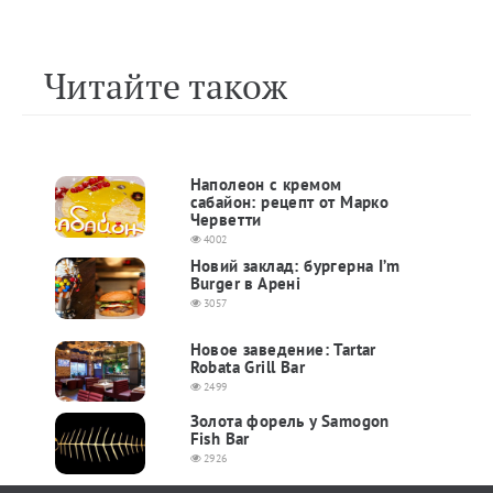
Читайте також
Наполеон с кремом
сабайон: рецепт от Марко
Черветти
4002
Новий заклад: бургерна I’m
Burger в Арені
3057
Новое заведение: Tartar
Robata Grill Bar
2499
Золота форель у Samogon
Fish Bar
2926