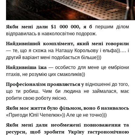
Якби мені дали $1 000 000, я б
першим ділом
відправилась в навколосвітню подорож.
Найдивніший комплімент, який мені говорили
— те, що я схожа на Наташу Корольову і ельфа))…. і
другий варіант мені подобається більше)))
Найдивніша їжа
— особисто для мене це ембріони
птахів, не розумію цих смаколиків))
Професіоналізм проявляється у
відношенні до того,
що ти робиш. Чим би людина не займалася, має
робити свою роботу якісно.
Якби моє життя було фільмом, воно б називалось
«Пригоди Юлії Чепелюк»)) Але це не точно)))
Якби мені дали необмежені повноваження та
ресурси, щоб зробити Укрї̈ну гастрономічною