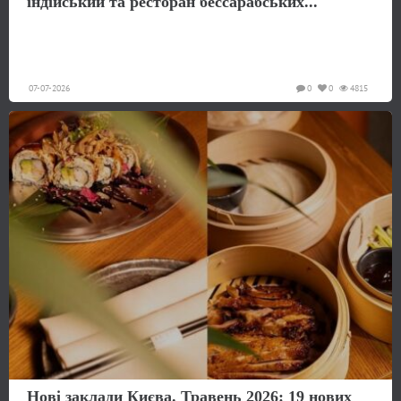
індійський та ресторан бессарабських...
07-07-2026
0
0
4815
Нові заклади Києва. Травень 2026: 19 нових