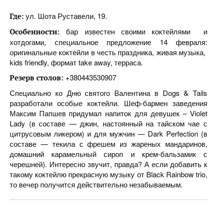
ул. Шота Руставели, 19.
Где:
бар известен своими коктейлями и
Особенности:
хотдогами, специальное предложение 14 февраля:
оригинальные коктейли в честь праздника, живая музыка,
kids friendly, формат take away, терраса.
+380443530907
Резерв столов:
Специально ко Дню святого Валентина в Dogs & Tails
разработали особые коктейли. Шеф-бармен заведения
Максим Папшев придумал напиток для девушек – Violet
Lady (в составе — джин, настоянный на тайском чае с
цитрусовым ликером) и для мужчин — Dark Perfection (в
составе — текила с фрешем из жареных мандаринов,
домашний карамельный сироп и крем-бальзамик с
черешней). Интересно звучит, правда? А если добавить к
такому коктейлю прекрасную музыку от Black Rainbow trio,
то вечер получится действительно незабываемым.