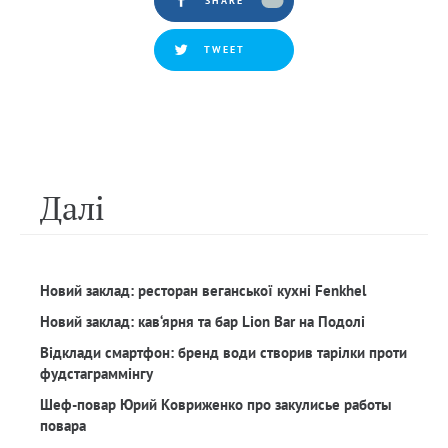
SHARE
TWEET
Далi
Новий заклад: ресторан веганської кухні Fenkhel
Новий заклад: кав‘ярня та бар Lion Bar на Подолі
Відклади смартфон: бренд води створив тарілки проти
фудстаграммінгу
Шеф-повар Юрий Ковриженко про закулисье работы
повара