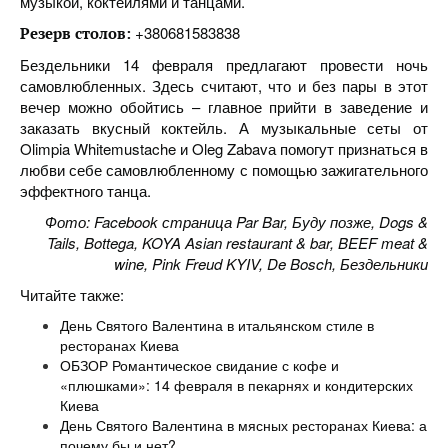
музыкой, коктейлями и танцами.
+380681583838
Резерв столов:
Бездельники 14 февраля предлагают провести ночь
самовлюбленных. Здесь считают, что и без пары в этот
вечер можно обойтись – главное прийти в заведение и
заказать вкусный коктейль. А музыкальные сеты от
Olimpia Whitemustache и Oleg Zabavа помогут признаться в
любви себе самовлюбленному с помощью зажигательного
эффектного танца.
Фото: Facebook страница
Par Bar,
Буду
позже
,
Dogs &
Tails, Bottega, KOYA
Asian restaurant & bar, BEEF meat &
wine, Pink Freud KYIV, De Bosch, Бездельники
Читайте также:
День Святого Валентина в итальянском стиле в
ресторанах Киева
ОБЗОР Романтическое свидание с кофе и
«плюшками»: 14 февраля в пекарнях и кондитерских
Киева
День Святого Валентина в мясных ресторанах Киева: а
почему бы и нет?