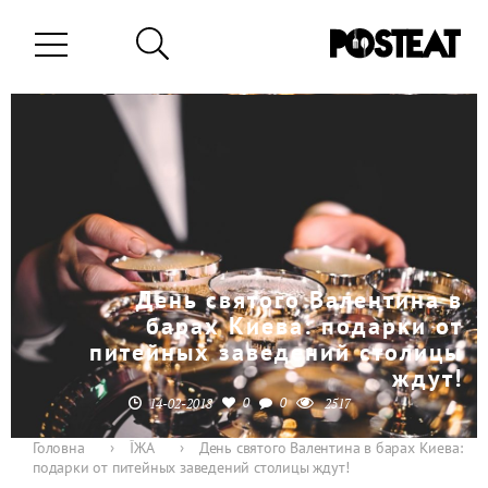
День святого Валентина в
барах Киева: подарки от
питейных заведений столицы
ждут!
0
0
14-02-2018
2517
Головна
›
ЇЖА
›
День святого Валентина в барах Киева:
подарки от питейных заведений столицы ждут!