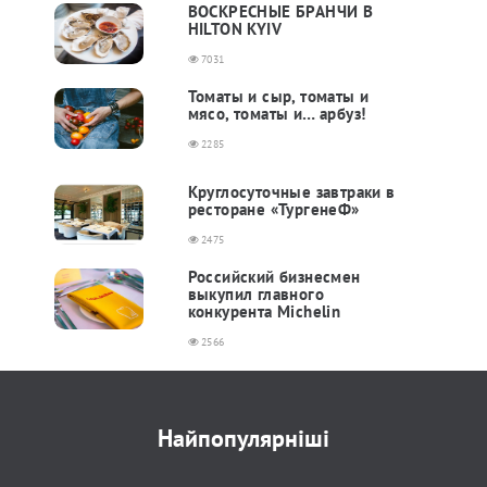
ВОСКРЕСНЫЕ БРАНЧИ В
HILTON KYIV
7031
Томаты и сыр, томаты и
мясо, томаты и… арбуз!
2285
Круглосуточные завтраки в
ресторане «ТургенеФ»
2475
Российский бизнесмен
выкупил главного
конкурента Michelin
2566
Найпопулярніші