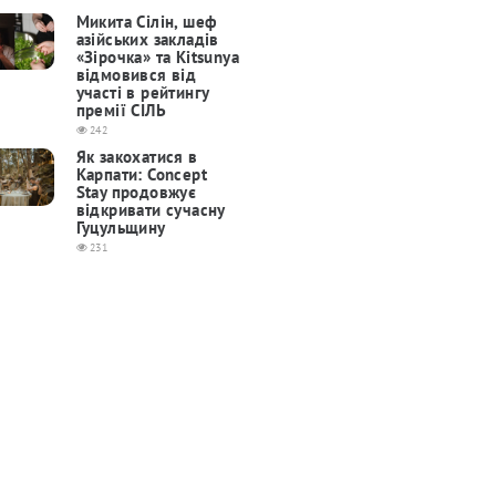
Микита Сілін, шеф
азійських закладів
«Зірочка» та Kitsunya
відмовився від
участі в рейтингу
премії СІЛЬ
242
Як закохатися в
Карпати: Concept
Stay продовжує
відкривати сучасну
Гуцульщину
231