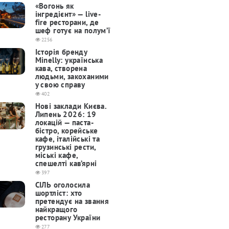
«Вогонь як
інгредієнт» — live-
fire ресторани, де
шеф готує на полум’ї
2256
Історія бренду
Minelly: українська
кава, створена
людьми, закоханими
у свою справу
402
Нові заклади Києва.
Липень 2026: 19
локацій — паста-
бістро, корейське
кафе, італійські та
грузинські рести,
міські кафе,
спешелті кав’ярні
397
СІЛЬ оголосила
шортліст: хто
претендує на звання
найкращого
ресторану України
277