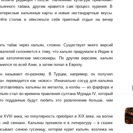
ьянного табака, другим нравится сам процесс курения. В
нтересные кальянные карты и новые нестандартные вкусы.
уйте столик и обеспечьте себе приятный отдых на вечер
ть табак через кальян, сложно. Существует много версий
вателей склоняются к тому, что кальян придумали в Индии в
бак католические миссионеры. По другим версиям, кальян
нился по всей Азии, а затем попал в Европу.
ян называют по-разному. В Турции, например, он получил
а» переводится как «кокос». Изначально сосуд для кальяна
 изготавливать кальяны из металла, а колбы — из фарфора и
льян стал во времена правления султана Мурада IV, который
что подданные будут любить это развлечение больше, чем
 XVIII века, но популярность приобрел в XIX веке, на волне
с ней связано. Кальяны проникли и в литературу – в сказке
сывает синюю гусеницу, которая курит кальян, возлежа на