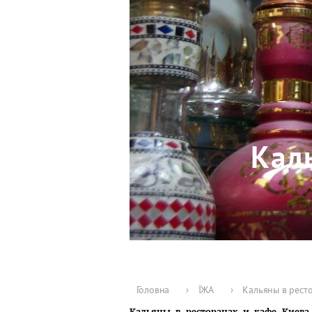
Кал
Головна
›
ЇЖА
›
Кальяны в ресто
Кальяны в ресторанах и кафе Киева