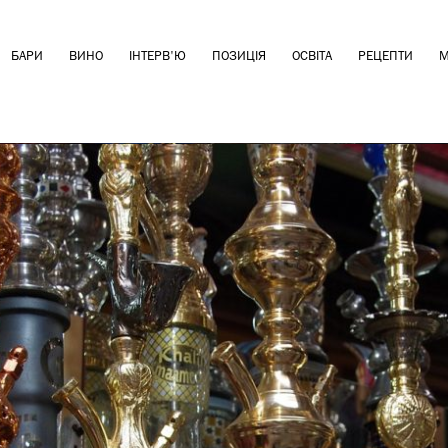
БАРИ
ВИНО
ІНТЕРВ'Ю
ПОЗИЦІЯ
ОСВІТА
РЕЦЕПТИ
М