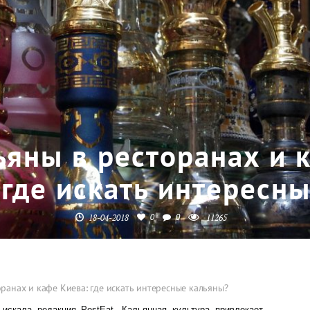
ьяны в ресторанах и 
где искать интересн
0
0
18-04-2018
11265
ранах и кафе Киева: где искать интересные кальяны?
искала редакция PostEat. Кальянная культура привлекает