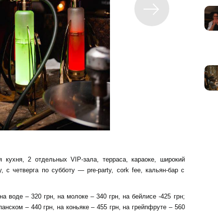
ая кухня, 2 отдельных VIP-зала, терраса, караоке, широкий
 с четверга по субботу — pre-party, сork fee, кальян-бар с
на воде – 320 грн, на молоке – 340 грн, на бейлисе -425 грн;
панском – 440 грн, на коньяке – 455 грн, на грейпфруте – 560