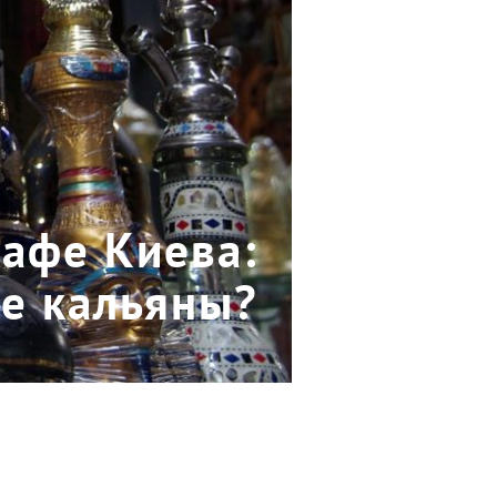
кафе Киева:
ые кальяны?