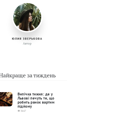
ЮЛИЯ ЗВЕРЬКОВА
Автор
Найкраще за тиждень
Випічка тижня: де у
Львові печуть те, що
робить ранок вартим
підйому
3667