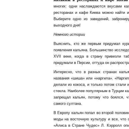
многих: одни наслаждаются вкусами кал
ресторанах и кафе Киева можно найти и
Выберите одно из заведений, забронир
выходного дня!
Немного истории
Выяснить, кто же первым придумал кури
появления кальяна. Большинство исследо
XVII веке, когда в страну привезли та
придумали в Персии, оттуда он распростра
Интересно, что в разных странах каль
названия «шиша» или «наргила». «Наргил
делали из кокоса, и только потом стали
стекла. Наиболее популярным в Турции ка
запрещал кальян, потому что боялся, 
самого султана.
В Европу кальян попал во второй половине
моды на восточную культуру и все, что 
«Алиса в Стране Чудес» Л. Кэрролл опи