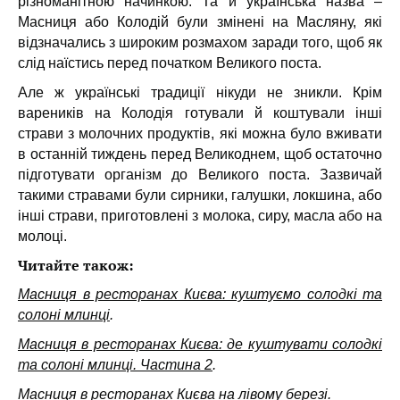
різноманітною начинкою. Та й українська назва –
Масниця або Колодій були змінені на Масляну, які
відзначались з широким розмахом заради того, щоб як
слід наїстись перед початком Великого поста.
Але ж українські традиції нікуди не зникли. Крім
вареників на Колодія готували й коштували інші
страви з молочних продуктів, які можна було вживати
в останній тиждень перед Великоднем, щоб остаточно
підготувати організм до Великого поста. Зазвичай
такими стравами були сирники, галушки, локшина, або
інші страви, приготовлені з молока, сиру, масла або на
молоці.
Читайте також:
Масниця в ресторанах Києва: куштуємо солодкі та
солоні млинці
.
Масниця в ресторанах Києва: де куштувати солодкі
та солоні млинці. Частина 2
.
Масниця в ресторанах Києва на лівому березі
.