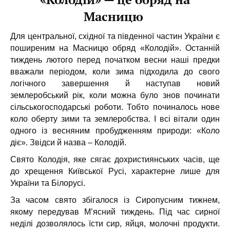
Масницю
Для центральної, східної та південної частин України є
поширеним на Масницю обряд «Колодій». Останній
тиждень лютого перед початком весни наші предки
вважали періодом, коли зима підходила до свого
логічного завершення й наступав новий
землеробський рік, коли можна було знов починати
сільськогосподарські роботи. Тобто починалось нове
коло оберту зими та землеробства. І всі вітали один
одного із весняним пробудженням природи: «Коло
діє». Звідси й назва – Колодій.
Свято Колодія, яке сягає дохристиянських часів, ще
до хрещення Київської Русі, характерне лише для
України та Білорусі.
За часом свято збігалося із Сиропусним тижнем,
якому передував М’ясний тиждень. Під час сирної
неділі дозволялось їсти сир, яйця, молочні продукти.