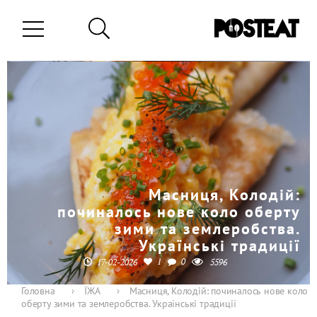
Масниця, Колодій:
починалось нове коло оберту
зими та землеробства.
Українські традиції
1
0
17-02-2026
5596
Головна
›
ЇЖА
›
Масниця, Колодій: починалось нове коло
оберту зими та землеробства. Українські традиції