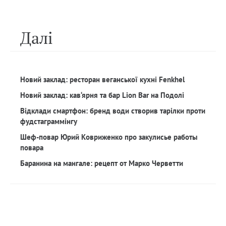
Далi
Новий заклад: ресторан веганської кухні Fenkhel
Новий заклад: кав‘ярня та бар Lion Bar на Подолі
Відклади смартфон: бренд води створив тарілки проти
фудстаграммінгу
Шеф-повар Юрий Ковриженко про закулисье работы
повара
Баранина на мангале: рецепт от Марко Черветти