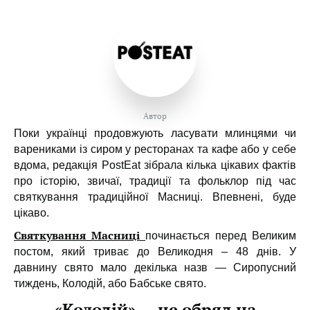
Автор
Поки українці продовжують ласувати млинцями чи
варениками із сиром у ресторанах та кафе або у себе
вдома, редакція PostEat зібрала кілька цікавих фактів
про історію, звичаї, традиції та фольклор під час
святкування традиційної Масниці. Впевнені, буде
цікаво.
Святкування Масниці
починається перед Великим
постом, який триває до Великодня – 48 днів. У
давнину свято мало декілька назв — Сиропусний
тиждень, Колодій, або Бабське свято.
«Колодій» — це обряд на