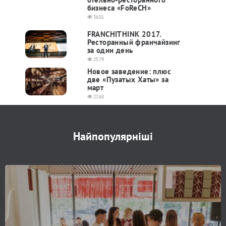
бизнеса «FoReCH»
3601
FRANCHITHINK 2017.
Ресторанный франчайзинг
за один день
2579
Новое заведение: плюс
две «Пузатых Хаты» за
март
2268
Найпопулярніші