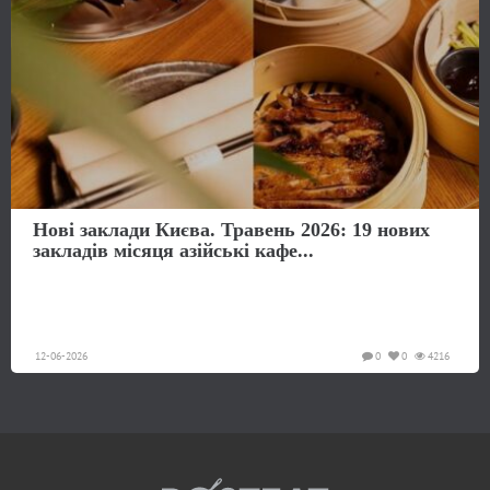
Нові заклади Києва. Травень 2026: 19 нових
закладів місяця азійські кафе...
12-06-2026
0
0
4216