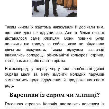
Таким чином їх жартома наказували й дорікали тим,
що вони досі не одружилися. Але ж більш всього
діставалося саме хлопцям. Вони повинні були
волочити цю колоду за собою, доки не віддавали
дівчатам відкупного. Таким відкупом зазвичай
вважались солодощі, різноманітні кольорові стрічки,
квіти, намисто, або навіть горілка.
Насамперед, у першу чергу такі слов’янські дивні
обряди мали за мету змусити молодих парубків
замислитись щодо одруження й продовження свого
роду.
Вареники із сиром чи млинці?
Головною стравою Колодія вважались вареники із