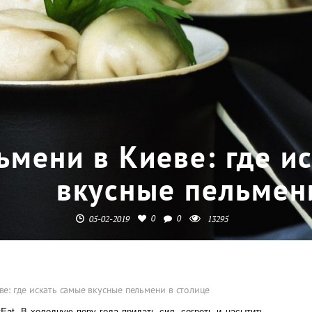
ьмени в Киеве: где и
вкусные пельмен
0
0
05-02-2019
13295
е: где искать самые вкусные пельмени в столице
Eat. В холодную пору года придать сил, согреть и насытить