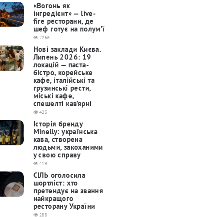
«Вогонь як
інгредієнт» — live-
fire ресторани, де
шеф готує на полум’ї
2266
Нові заклади Києва.
Липень 2026: 19
локацій — паста-
бістро, корейське
кафе, італійські та
грузинські рести,
міські кафе,
спешелті кав’ярні
423
Історія бренду
Minelly: українська
кава, створена
людьми, закоханими
у свою справу
419
СІЛЬ оголосила
шортліст: хто
претендує на звання
найкращого
ресторану України
288