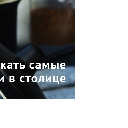
скать самые
и в столице