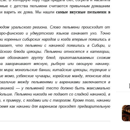
омые с детства пельмени считаются привычным домашним
а и варить их дома. Мы нашли
самые вкусные пельмени в
дом уральского региона. Слово пельмени происходит от
гро-финского и удмуртского языков означает ухо. Точно
ни коренных сибирских народов и когда впервые появились в
лагает, что пельмени с начинкой появились в Сибири, и
йского блюда цзяоцзы. Пельмени относятся к категории,
орая обозначает группу блюд, приготавливаемых схожим
а заворачивают мясную, рыбную или овощную начинку.
х мира: монгольские банши, китайские цзяоцзы, турецкие и
е момо, узбекские чучвары, корейские манду, японские гёза
различие между пельменями и варениками заключается в
ачинкой — у пельменей тесто должно быть максимально
ольше. Пельмени никогда не подают со сладкой начинкой, в
 к примеру, с ягодами или с творогом. Кроме того, начинки
время как начинки для вареников проходят предварительную