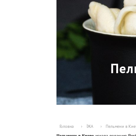
Пел
Головна
›
ЇЖА
›
Пельмени в Киев
искала редакция Post
Пельмени в Киеве