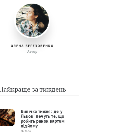
ОЛЕНА БЕРЕЗОВЕНКО
Автор
Найкраще за тиждень
Випічка тижня: де у
Львові печуть те, що
робить ранок вартим
підйому
3686