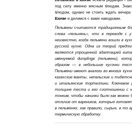
под силу именно мясным блюдам. Знак
блюдом, однако не стоить ждать вечер
и делимся с вами наводками.
Киеве
Пельмени считаются традиционным блю
слова «пельнянь», что в переводе с у
неизвестно, когда пельмени вошли в кух
русской кухне. Одна из теорий предпо
являются упрощенной адаптацией кита
именуемой dumplings (пельмени), кот
образом — в небольшие кусочки тест
Пельмени имеют аналоги во многих кухня
казахские манты, непальские и тибетски
и итальянские тортеллини. Ключевое 
толщине теста и его соотношении с н
тонким, чтобы начинки было как можно б
отличие от вареников, которые готовят,
в пельменях, как правило, сырые, в то 
термическую обработку.