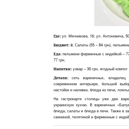
ул. Мечникова, 16; ул. Антоновича, 50
Где:
Салаты (55 – 84 грн), пельмени 
Бюджет: ₴.
пельмени фирменные с индейкой – 77 
Еда:
77 грн.
узвар – 30 грн, ягодный компот 
Напитки:
сеть вареничных, владелец 
Детали:
современном интерьере, большой выбо
настойки и наливки, блюда из печи, лояль
На гастрокарте столицы уже две вар
украинскую кухню. В вареничных «Балув
блюда, салаты и блюда в печи. Также в з
свининой, телятиной и фирменные с индей