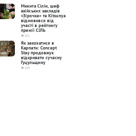
Микита Сілін, шеф
азійських закладів
«Зірочка» та Kitsunya
відмовився від
участі в рейтингу
премії СІЛЬ
251
Як закохатися в
Карпати: Concept
Stay продовжує
відкривати сучасну
Гуцульщину
239