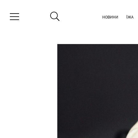
НОВИНИ
ЇЖА