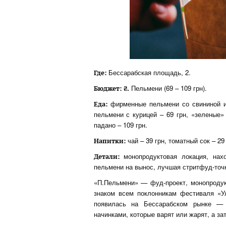
Бессарабская площадь, 2.
Где:
Пельмени (69 – 109 грн).
Бюджет: ₴.
фирменные пельмени со свининой и 
Еда:
пельмени с курицей – 69 грн, «зеленые»
падано – 109 грн.
чай – 39 грн, томатный сок – 29 
Напитки:
монопродуктовая локация, нах
Детали:
пельмени на вынос, лучшая стритфуд-точк
«П.Пельмени» — фуд-проект, монопродукт
знаком всем поклонникам фестиваля «У
появилась на Бессарабском рынке —
начинками, которые варят или жарят, а з