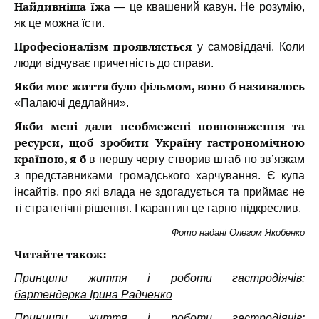
Найдивніша їжа
— це квашений кавун. Не розумію,
як це можна їсти.
Професіоналізм проявляється
у самовіддачі. Коли
люди відчуває причетність до справи.
Якби моє життя було фільмом, воно б називалось
«Палаючі дедлайни».
Якби мені дали необмежені повноваження та
ресурси, щоб зробити Україну гастрономічною
країною, я б
в першу чергу створив штаб по зв’язкам
з представниками громадського харчування. Є купа
інсайтів, про які влада не здогадується та приймає не
ті стратегічні рішення. І карантин це гарно підкреслив.
Фото надані Олегом Якобенко
Читайте також:
Принципи життя і роботи гастродіячів:
бартендерка Ірина Радченко
Принципи життя і роботи гастродіячів: