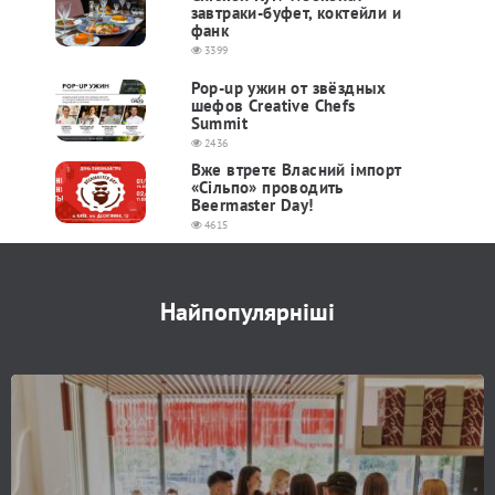
завтраки-буфет, коктейли и
фанк
3399
Pop-up ужин от звёздных
шефов Creative Chefs
Summit
2436
Вже втретє Власний імпорт
«Сільпо» проводить
Beermaster Day!
4615
Найпопулярніші