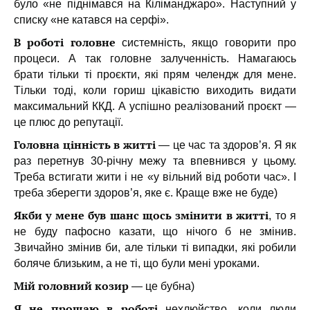
було «не піднімався на Кіліманджаро». Наступний у
списку «не катався на серфі».
В роботі головне
системність, якщо говорити про
процеси. А так головне залученність. Намагаюсь
брати тільки ті проєкти, які прям челендж для мене.
Тільки тоді, коли гориш цікавістю виходить видати
максимальний ККД. А успішно реалізований проєкт —
це плюс до репутації.
Головна цінність в житті
— це час та здоров’я. Я як
раз перетнув 30-річну межу та впевнився у цьому.
Треба встигати жити і не «у вільний від роботи час». І
треба зберегти здоров’я, яке є. Краще вже не буде)
Якби у мене був шанс щось змінити в житті
, то я
не буду пафосно казати, що нічого б не змінив.
Звичайно змінив би, але тільки ті випадки, які робили
боляче близьким, а не ті, що були мені уроками.
Мій головний козир
— це бубна)
Я не прощаю в роботі
нехлюйство, коли люди