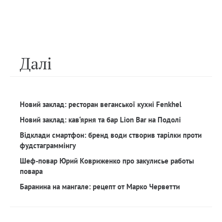
Далi
Новий заклад: ресторан веганської кухні Fenkhel
Новий заклад: кав‘ярня та бар Lion Bar на Подолі
Відклади смартфон: бренд води створив тарілки проти
фудстаграммінгу
Шеф-повар Юрий Ковриженко про закулисье работы
повара
Баранина на мангале: рецепт от Марко Черветти