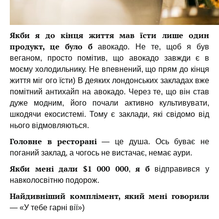
Якби я до кінця життя мав їсти лише один
продукт, це було б
авокадо. Не те, щоб я був
веганом, просто помітив, що авокадо завжди є в
моєму холодильнику. Не впевнений, що прям до кінця
життя міг ого їсти) В деяких лондонських закладах вже
помітний антихайп на авокадо. Через те, що він став
дуже модним, його почали активно культивувати,
шкодячи екосистемі. Тому є заклади, які свідомо від
нього відмовляються.
Головне в ресторані
— це душа. Ось буває не
поганий заклад, а чогось не вистачає, немає аури.
Якби мені дали $1 000 000
я б
,
відправився у
навколосвітню подорож.
Найдивніший комплімент, який мені говорили
— «У тебе гарні вії»)