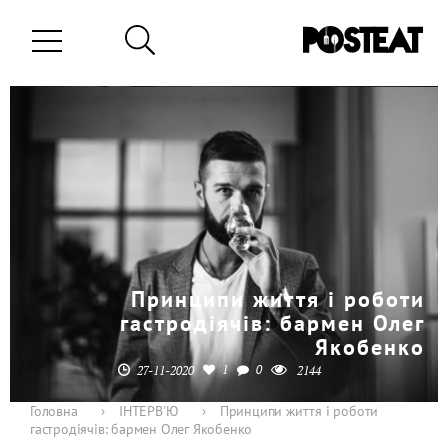
Принципи життя і роботи
гастродіячів: бармен Олег
Якобенко
1
0
27-11-2020
2144
Головна
›
ІНТЕРВ'Ю
›
Принципи життя і роботи
гастродіячів: бармен Олег Якобенко