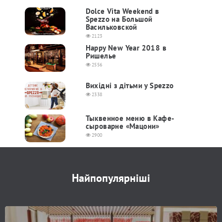
Dolce Vita Weekend в
Spezzo на Большой
Васильковской
2123
Happy New Year 2018 в
Ришелье
2556
Вихідні з дітьми у Spezzo
2338
Тыквенное меню в Кафе-
сыроварне «Мацони»
2900
Найпопулярніші