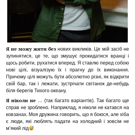
Я не можу жити без
нових викликів. Це мій засіб не
зупинятися, це те, що змушує прокидатися вранці і
щось робити, рухатися вперед. Я ставлю перед собою
нові цілі, візуалізую їх і прагну до їх виконання.
Причому цілі можуть бути абсолютно різні, як відкрити
свій бар, так і лежати, зустрічати світанок де-небудь
біля берегів Тихого океану.
Я ніколи не
… (так багато варіантів). Так багато ще
справ не зроблено. Наприклад, я ніколи не катався на
ковзанах. Моя дружина говорить, що я боюся, але хіба
є люди, які люблять падати на холодний і зовсім не
м’який лід