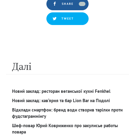
SHARE
TWEET
Далi
Новий заклад: ресторан веганської кухні Fenkhel
Новий заклад: кав‘ярня та бар Lion Bar на Подолі
Відклади смартфон: бренд води створив тарілки проти
фудстаграммінгу
Шеф-повар Юрий Ковриженко про закулисье работы
повара