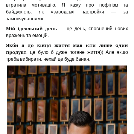
втратила мотивацію. Я кажу про пофігізм та
байдужість, як «заводські настройки — за
замовчуванням».
Мій ідеальний день
— це день, сповнений нових
вражень та емоцій.
Якби я до кінця життя мав їсти лише один
продукт
, це було б дуже погане життя)) Але якщо
треба вибирати, нехай це буде банан.