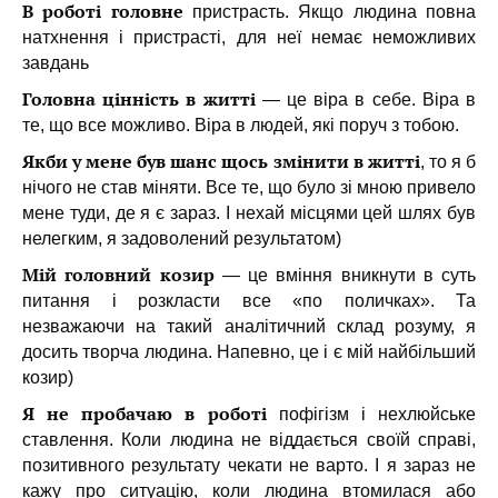
В роботі головне
пристрасть. Якщо людина повна
натхнення і пристрасті, для неї немає неможливих
завдань
Головна цінність в житті
— це віра в себе. Віра в
те, що все можливо. Віра в людей, які поруч з тобою.
Якби у мене був шанс щось змінити в житті
, то я б
нічого не став міняти. Все те, що було зі мною привело
мене туди, де я є зараз. І нехай місцями цей шлях був
нелегким, я задоволений результатом)
Мій головний козир
— це вміння вникнути в суть
питання і розкласти все «по поличках». Та
незважаючи на такий аналітичний склад розуму, я
досить творча людина. Напевно, це і є мій найбільший
козир)
Я не пробачаю в роботі
пофігізм і нехлюйське
ставлення. Коли людина не віддається своїй справі,
позитивного результату чекати не варто. І я зараз не
кажу про ситуацію, коли людина втомилася або