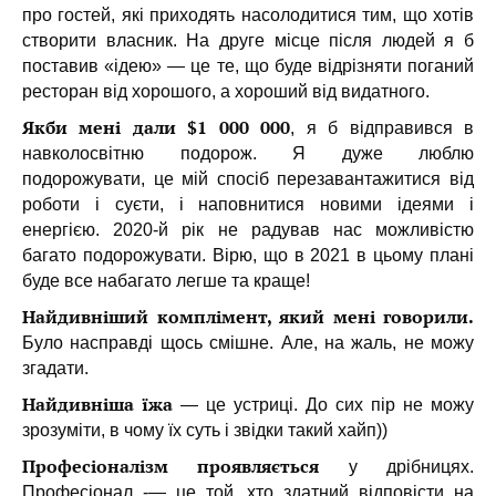
про гостей, які приходять насолодитися тим, що хотів
створити власник. На друге місце після людей я б
поставив «ідею» — це те, що буде відрізняти поганий
ресторан від хорошого, а хороший від видатного.
Якби мені дали $1 000 000
, я б відправився в
навколосвітню подорож. Я дуже люблю
подорожувати, це мій спосіб перезавантажитися від
роботи і суєти, і наповнитися новими ідеями і
енергією. 2020-й рік не радував нас можливістю
багато подорожувати. Вірю, що в 2021 в цьому плані
буде все набагато легше та краще!
Найдивніший комплімент, який мені говорили.
Було насправді щось смішне. Але, на жаль, не можу
згадати.
Найдивніша їжа
— це устриці. До сих пір не можу
зрозуміти, в чому їх суть і звідки такий хайп))
Професіоналізм проявляється
у дрібницях.
Професіонал -— це той, хто здатний відповісти на