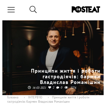
Принципи життя і роботи
гастродіячів: бармен
Владислав Романішин
2
0
16-03-2021
2276
Головна
›
ІНТЕРВ'Ю
›
Принципи життя і роботи
гастродіячів: бармен Владислав Романішин