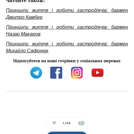
Читайте також:
Принципи життя і роботи гастродіячів: бармен
Дмитро Камбер
Принципи життя і роботи гастродіячів: бармен
Назар Макаров
Принципи життя і роботи гастродіячів: бармен
Михайло Сафонюк
Підписуйтеся на наші сторінки у соціальних мережах
:
LIKE
2