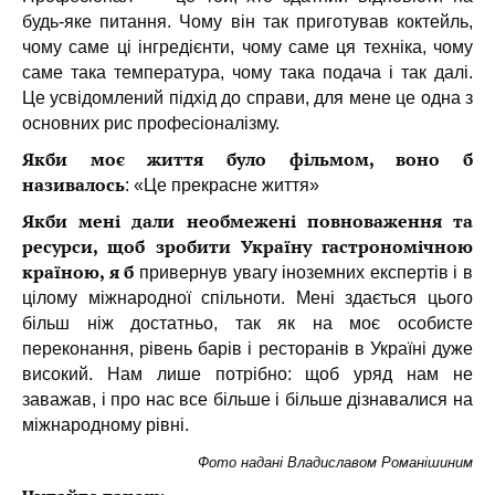
будь-яке питання. Чому він так приготував коктейль,
чому саме ці інгредієнти, чому саме ця техніка, чому
саме така температура, чому така подача і так далі.
Це усвідомлений підхід до справи, для мене це одна з
основних рис професіоналізму.
Якби моє життя було фільмом, воно б
називалось
: «Це прекрасне життя»
Якби мені дали необмежені повноваження та
ресурси, щоб зробити Україну гастрономічною
країною, я б
привернув увагу іноземних експертів і в
цілому міжнародної спільноти. Мені здається цього
більш ніж достатньо, так як на моє особисте
переконання, рівень барів і ресторанів в Україні дуже
високий. Нам лише потрібно: щоб уряд нам не
заважав, і про нас все більше і більше дізнавалися на
міжнародному рівні.
Фото надані Владиславом Романішиним