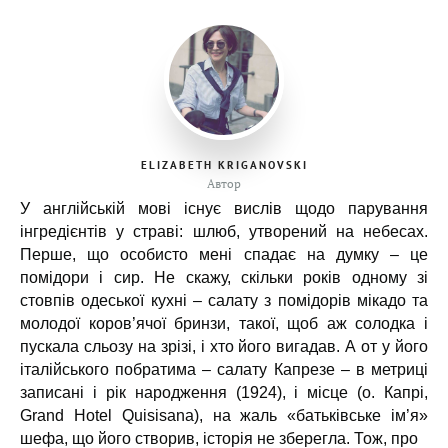
ELIZABETH KRIGANOVSKI
Автор
У англійській мові існує вислів щодо парування
інгредієнтів у страві: шлюб, утворений на небесах.
Перше, що особисто мені спадає на думку – це
помідори і сир. Не скажу, скільки років одному зі
стовпів одеської кухні – салату з помідорів мікадо та
молодої коров’ячої бринзи, такої, щоб аж солодка і
пускала сльозу на зрізі, і хто його вигадав. А от у його
італійського побратима – салату Капрезе – в метриці
записані і рік народження (1924), і місце (о. Капрі,
Grand Hotel Quisisana), на жаль «батьківське ім’я»
шефа, що його створив, історія не зберегла. Тож, про