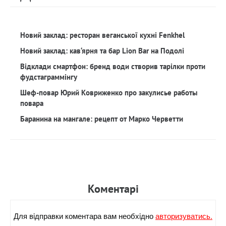
Новий заклад: ресторан веганської кухні Fenkhel
Новий заклад: кав‘ярня та бар Lion Bar на Подолі
Відклади смартфон: бренд води створив тарілки проти
фудстаграммінгу
Шеф-повар Юрий Ковриженко про закулисье работы
повара
Баранина на мангале: рецепт от Марко Черветти
Коментарi
Для вiдправки коментара вам необхiдно
авторизуватись.