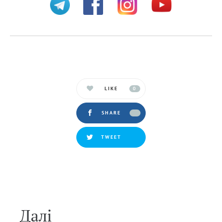
LIKE
0
SHARE
TWEET
Далi