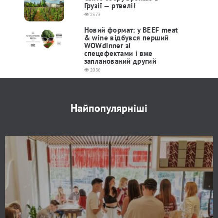
Грузії — ртвелі!
2373
Новий формат: у BEEF meat
& wine відбувся перший
WOWdinner зі
спецефектами і вже
запланований другий
2086
Найпопулярніші