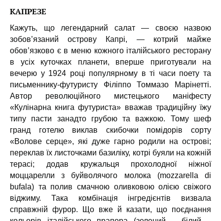
КАПРЕЗЕ
Кажуть, що легендарний салат — своєю назвою
зобов’язаний острову Капрі, — котрий майже
обов’язково є в меню кожного італійського ресторану
в усіх куточках планети, вперше приготували на
вечерю у 1924 році популярному в ті часи поету та
письменнику-футуристу Філіппо Томмазо Марінетті.
Автор революційного мистецького маніфесту
«Кулінарна книга футуриста» вважав традиційну їжу
типу пасти занадто грубою та важкою. Тому шеф
гранд готелю виклав скибочки помідорів сорту
«Волове серце», які дуже гарно родили на острові;
переклав їх листочками базиліку, котрі буяли на кожній
терасі; додав кружальця прохолодної ніжної
моццарелли з буйволячого молока (mozzarella di
bufala) та полив смачною оливковою олією свіжого
віджиму. Така комбінація інгредієнтів визвала
справжній фурор. Що вже й казати, що поєднання
кольорів італійського прапора (зелений – білий –