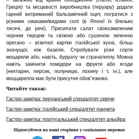
Греція) та місцевості виробництва (теруару) додати
гарний витриманий бальзамічний оцет, погратися з
різними смаками/видами солі (в Японії їх близько
тисячі, до речі). Присипати салат свіжозмеленим
чорним перцем та свіжою або сушеною зеленню
орегано – візитної картки італійської кухні, більш
значущої, ніж базилік. Спробувати різні сорти
моцарели або, навіть, буррату чи страчателлу. Можна
навіть замінити помідори на фрукти або ягоди
(нектарин, персик, полуницю, лохину і т. ін.), але
моццарелла має бути присутня обов’язково.
Читайте також:
Гастро-замітка: перуанський спеціалітет севіче
Гастро-замітка: італійський спеціалітет панчета
Гастро-замітка: португальський спеціалітет альєйра
Підписуйтеся на наші сторінки у соціальних мережах
: