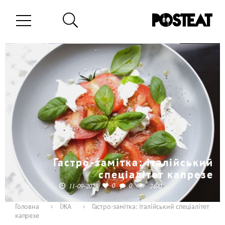
Гастро-замітка: італійський
спеціалітет капрезе
0
0
11-09-2023
2490
Головна
›
ЇЖА
›
Гастро-замітка: італійський спеціалітет
капрезе