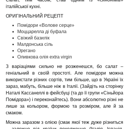
італійської кухні.
ОРИГІНАЛЬНИЙ РЕЦЕПТ
Помідори «Волове серце»
Моццарелла ді буфала
Свіжий базилік
Малдонська сіль
Орегано
Оливкова олія extra virgin
З варіаціями сильно не розженешся, бо салат –
геніальний в своїй простоті. Але помідори можна
використати різних сортів, тим більше, що в Україні їх
зараз, мабуть, більше ніж в Італії. (Зайдіть на сторінку
Наталі Кассанеллі в фейсбуці (та до її групи «Сіньйора
Помідора») і переконайтесь). Вони абсолютно різні не
лише за кольором, формою та розміром, але й за
смаком.
Можна заразом з олією (смак якої теж дуже різниться
– залежно від країни походження (Італія, Іспанія,