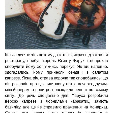
Кілька десятиліть потому до готелю, якраз під закриття
ресторану, прибув король Єгипту Фарух і попрохав
спорудити йому хоч якийсь перекус. Як ви, напевно,
здогадались, йому принесли сендвіч з салатом
капрезе. Ясна річ, страва королю так сподобалась, що
він розповів про цю виняткову пізню вечерю друзям-
мільйонерам, а вони розповсюдили рецепт по всьому
світу. (До речі, спеціально для Фаруха розробили
версію капрезе з чорнилами каракатиці замість
базиліку, але це не справило враження на монарха).
Салат, тим часом, став одним із «синонімів»