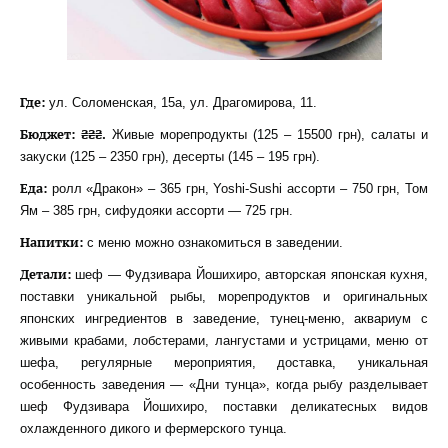
Где:
ул. Соломенская, 15а, ул. Драгомирова, 11.
Бюджет: ₴₴₴.
Живые морепродукты (125 – 15500 грн), салаты и
закуски (125 – 2350 грн), десерты (145 – 195 грн).
Еда:
ролл «Дракон» – 365 грн, Yoshi-Sushi ассорти – 750 грн, Том
Ям – 385 грн, сифудояки ассорти — 725 грн.
Напитки:
с меню можно ознакомиться в заведении.
Детали:
шеф — Фудзивара Йошихиро, авторская японская кухня,
поставки уникальной рыбы, морепродуктов и оригинальных
японских ингредиентов в заведение, тунец-меню, аквариум с
живыми крабами, лобстерами, лангустами и устрицами, меню от
шефа, регулярные мероприятия, доставка, уникальная
особенность заведения — «Дни тунца», когда рыбу разделывает
шеф Фудзивара Йошихиро, поставки деликатесных видов
охлажденного дикого и фермерского тунца.