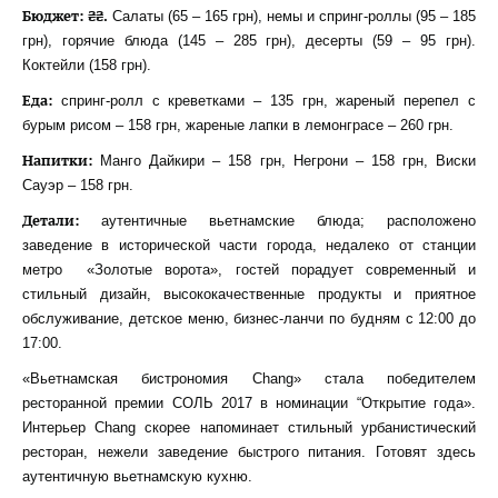
Бюджет: ₴₴.
Салаты (65 – 165 грн), немы и спринг-роллы (95 – 185
грн), горячие блюда (145 – 285 грн), десерты (59 – 95 грн).
Коктейли (158 грн).
Еда:
спринг-ролл с креветками – 135 грн, жареный перепел с
бурым рисом – 158 грн, жареные лапки в лемонграсе – 260 грн.
Напитки:
Манго Дайкири – 158 грн, Негрони – 158 грн, Виски
Сауэр – 158 грн.
Детали:
аутентичные вьетнамские блюда; расположено
заведение в исторической части города, недалеко от станции
метро «Золотые ворота», гостей порадует современный и
стильный дизайн, высококачественные продукты и приятное
обслуживание, детское меню, бизнес-ланчи по будням с 12:00 до
17:00.
«Вьетнамская бистрономия Chang» стала победителем
ресторанной премии СОЛЬ 2017 в номинации “Открытие года».
Интерьер Chang скорее напоминает стильный урбанистический
ресторан, нежели заведение быстрого питания. Готовят здесь
аутентичную вьетнамскую кухню.