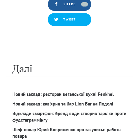
SHARE
TWEET
Далi
Новий заклад: ресторан веганської кухні Fenkhel
Новий заклад: кав‘ярня та бар Lion Bar на Подолі
Відклади смартфон: бренд води створив тарілки проти
фудстаграммінгу
Шеф-повар Юрий Ковриженко про закулисье работы
повара