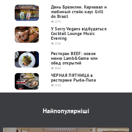
День Бразилии. Карнавал и
любимый стейк-хаус Grill
do Brasil
2375
У Sorry Vegans відбудеться
Cocktail Lounge Music
Evening
2536
Ресторан BEEF: новое
меню Lamb&Game или
обед открытий
3884
ЧЕРНАЯ ПЯТНИЦА в
ресторане Рыба-Пила
2550
Найпопулярніші