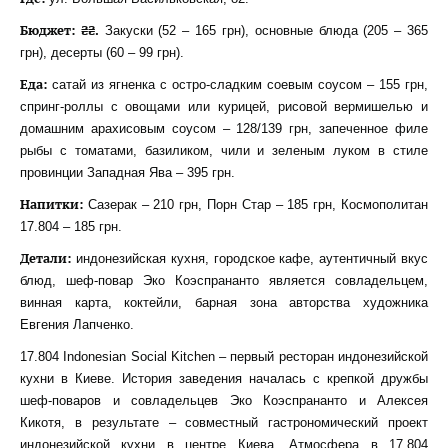
Бюджет: ₴₴.
Закуски (52 – 165 грн), основные блюда (205 – 365
грн), десерты (60 – 99 грн).
Еда:
сатай из ягненка с остро-сладким соевым соусом – 155 грн,
спринг-роллы с овощами или курицей, рисовой вермишелью и
домашним арахисовым соусом – 128/139 грн, запеченное филе
рыбы с томатами, базиликом, чили и зеленым луком в стиле
провинции Западная Ява – 395 грн.
Напитки:
Сазерак – 210 грн, Порн Стар – 185 грн, Космополитан
17.804 – 185 грн.
Детали:
индонезийская кухня, городское кафе, аутентичный вкус
блюд, шеф-повар Эко Коэспрананто является совладельцем,
винная карта, коктейли, барная зона авторства художника
Евгения Лапченко.
17.804 Indonesian Social Kitchen – первый ресторан индонезийской
кухни в Киеве. История заведения началась с крепкой дружбы
шеф-поваров и совладельцев Эко Коэспрананто и Алексея
Кикотя, в результате – совместный гастрономический проект
индонезийской кухни в центре Киева. Атмосфера в 17.804