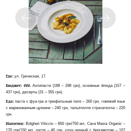
Где:
ул. Греческая, 17.
Бюджет: ₴₴₴.
Антипасти (188 – 298 грн), основные блюда (157 –
437 грн), десерты (31 – 355 грн).
Еда:
паста с фуа-гра и трюфельным пате – 260 грн, говяжий язык
с маринованным цуккини – 240 грн, тальятелле страчателла – 220
грн.
Напитки:
Bolgheri Viticcio – 850 грн/750 мл, Cava Masia Organic –
170 грн/150 мл, латте – 40 грн, улун черный с бергамотом – 107