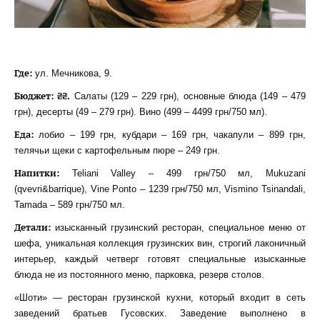
Где:
ул. Мечникова, 9.
Бюджет: ₴₴.
Салаты (129 – 229 грн), основные блюда (149 – 479
грн), десерты (49 – 279 грн). Вино (499 – 4499 грн/750 мл).
Еда:
лобио – 199 грн, кубдари – 169 грн, чакапули – 899 грн,
телячьи щеки с картофельным пюре – 249 грн.
Напитки:
Teliani Valley – 499 грн/750 мл, Mukuzani
(qvevri&barrique), Vine Ponto – 1239 грн/750 мл, Vismino Tsinandali,
Tamada – 589 грн/750 мл.
Детали:
изысканный грузинский ресторан, специальное меню от
шефа, уникальная коллекция грузинских вин, строгий лаконичный
интерьер, каждый четверг готовят специальные изысканные
блюда не из постоянного меню, парковка, резерв столов.
«Шоти» — ресторан грузинской кухни, который входит в сеть
заведений братьев Гусовских. Заведение выполнено в