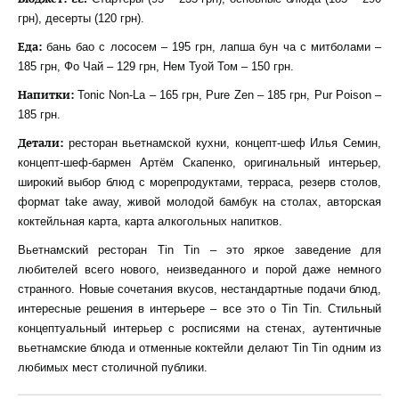
грн), десерты (120 грн).
Еда:
бань бао с лососем – 195 грн, лапша бун ча с митболами –
185 грн, Фо Чай – 129 грн, Нем Туой Том – 150 грн.
Напитки
:
Tonic Non-La – 165 грн, Pure Zen – 185 грн, Pur Poison –
185 грн.
Детали:
ресторан вьетнамской кухни, концепт-шеф Илья Семин,
концепт-шеф-бармен Артём Скапенко, оригинальный интерьер,
широкий выбор блюд с морепродуктами, терраса, резерв столов,
формат take away, живой молодой бамбук на столах, авторская
коктейльная карта, карта алкогольных напитков.
Вьетнамский ресторан Tin Tin – это яркое заведение для
любителей всего нового, неизведанного и порой даже немного
странного. Новые сочетания вкусов, нестандартные подачи блюд,
интересные решения в интерьере – все это о Tin Tin. Стильный
концептуальный интерьер с росписями на стенах, аутентичные
вьетнамские блюда и отменные коктейли делают Tin Tin одним из
любимых мест столичной публики.