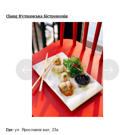
Chang В’єтнамська Бістрономія
Где:
ул. Ярославов вал, 23а.