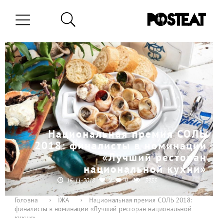
Национальная премия СОЛЬ
2018: финалисты в номинации
«Лучший ресторан
национальной кухни»
0
0
16-11-2018
3833
Головна
›
ЇЖА
›
Национальная премия СОЛЬ 2018:
финалисты в номинации «Лучший ресторан национальной
кухни»