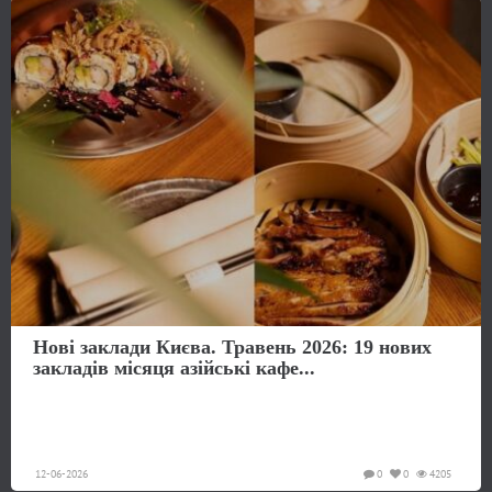
Нові заклади Києва. Травень 2026: 19 нових
закладів місяця азійські кафе...
12-06-2026
0
0
4205