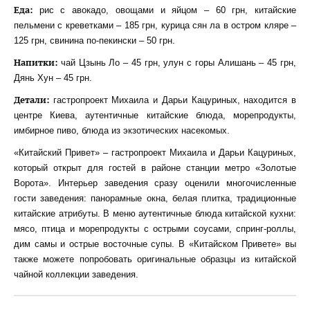
Еда:
рис с авокадо, овощами и яйцом – 60 грн, китайские
пельмени с креветками – 185 грн, курица сян ла в остром кляре –
125 грн, свинина по-пекински – 50 грн.
Напитки:
чай Цзынь Ло – 45 грн, улун с горы Алишань – 45 грн,
Дянь Хун – 45 грн.
Детали:
гастропроект Михаила и Дарьи Кацуриных, находится в
центре Киева, аутентичные китайские блюда, морепродукты,
имбирное пиво, блюда из экзотических насекомых.
«Китайский Привет» – гастропроект Михаила и Дарьи Кацуриных,
который открыт для гостей в районе станции метро «Золотые
Ворота». Интерьер заведения сразу оценили многочисленные
гости заведения: панорамные окна, белая плитка, традиционные
китайские атрибуты. В меню аутентичные блюда китайской кухни:
мясо, птица и морепродукты с острыми соусами, спринг-роллы,
дим самы и острые восточные супы. В «Китайском Привете» вы
также можете попробовать оригинальные образцы из китайской
чайной коллекции заведения.