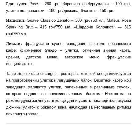
Еда:
тунец Розе – 260 грн, баранина по-бургундски – 190 грн,
улитки по-провански – 180 грн/дюжина, бланкет – 150 грн.
Напитки:
Soave Classico Zenato – 380 грн/750 мл, Mateus Rose
Sparkling Brut – 415 грн/750 мл, «Шардоне Колонист» — 315
грн/750 мл.
Детали:
французская кухня, заведение в стиле прованского
кафе, фирменное блюдо – улитки, отменная винная карта,
бранчи, детское меню, авторское меню, французские
специалитеты.
Tante Sophie cafe escargot – ресторан, который специализируется
на приготовлении улиток и лягушачьих лапок. Визитной карточкой
заведения являются улитки, запеченные в различных соусах,
которых подают со свежеиспеченным багетом. Настоятельно
рекомендуем заглянуть в конце дня и успеть насладиться вкусом
дюжины улиток с бокалом вина, наблюдая за неспешным ритмом
вечернего города.