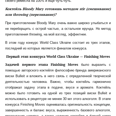
своего ремесла на 100% и еще чуть-чуть.
Коктейль Bloody Mary готовишь методом stir (смешивание)
или throwing (переливание)?
При приготовлении Bloody Mary очень важно широко улыбаться и
не переборщить с острой частью, а остальное ерунда. Но метод
приготовления throwing, на мой взгляд, эффектнее.
В этом году конкурс World Class Ukraine состоит из трех этапов,
последний из которых является финалом конкурса.
Первый этап конкурса World Class Ukraine — Finishing Moves
Задачей первого этапа Finishing Moves
было выразить с
помощью авторского коктейля философию бренда американского
виски Bulleit и вложить в него связь с определенной творческой
деятельностью человека. Важно, чтобы коктейль гармонично
отображал задачу этапа в подаче, вкусе и аромате. Коктейль
можно было готовить на одной из трех позиций виски Bulleit и
использовать в рецептуре не менее 30 мл этого алкоголя. В этапе
конкурса Finishing Moves оценивалась оригинальность концепции,
завершенность и баланс вкуса, выраженность базового алкоголя,
презентация напитка, а также наличие коктейля в барной карте