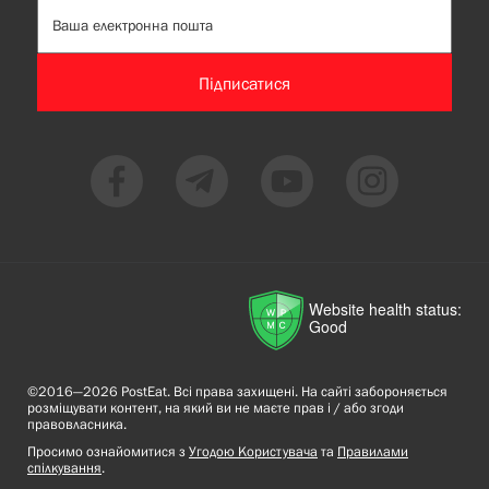
Підписатися
Website health status:
Good
©2016—2026 PostEat. Всі права захищені. На сайті забороняється
розміщувати контент, на який ви не маєте прав і / або згоди
правовласника.
Просимо ознайомитися з
Угодою Користувача
та
Правилами
спілкування
.