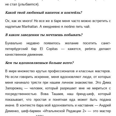
не стал (
улыбается
).
Какой твой любимый напиток и коктейль?
Ох, как их много! Но все же в баре меня часто можно встретить с
надпитым Manhattan. А ежедневно я люблю пить чай.
В каком заведении ты мечтаешь побывать?
Буквально недавно появилось желание посетить санкт-
петербургский бар El Copitas — кажется, ребята делают
качественное движение.
Кем ты вдохновляешься больше всего?
В мире множество крутых профессионалов и классных мастеров.
Но если говорить искренне, меня вдохновляют люди, от которых
меня начинало трясти при нашем личном знакомстве. Это Дима
Запорожец — человек, который разрешает мне не мириться с
посредственностью. Вова Ташаев, наш бренд-шеф, который
показывает, что простая и понятная еда может быть подана
иначе. В контексте бара мой вдохновитель и наставник — Андрей
Деменко, шеф-бармен «Итальянской Редакции 2» — это мастер