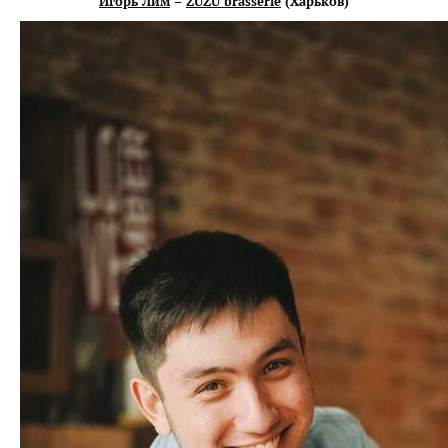
Игорь Лим
–
ZUZU brasserie
(Харьков)