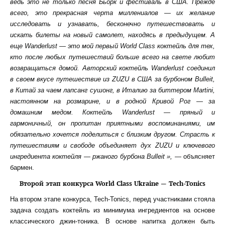
ведь это не только песня Бьорк и фестиваль в США. Прежде
всего, это прекрасная черта миллениалов — их желание
исследовать и узнавать, бесконечно путешествовать и
искать билеты на новый самолет, находясь в предыдущем. А
еще Wanderlust — это мой первый World Class коктейль для тех,
кто после любых путешествий больше всего на свете любит
возвращаться домой. Авторский коктейль Wanderlust соединил
в своем вкусе путешествие из ZUZU в США за бурбоном Bulleit,
в Китай за чаем лапсанг сушонг, в Италию за биттером Martini,
настоянном на розмарине, и в родной Кривой Рог — за
домашним медом. Коктейль Wanderlust — пряный и
гармоничный, он пропитан приятными воспоминаниями, им
обязательно хочется поделиться с близким другом. Страсть к
путешествиям и свободе объединяет дух ZUZU и ключевого
ингредиента коктейля — ржаного бурбона Bulleit »,
— объясняет
бармен.
Второй этап конкурса World Class Ukraine — Tech-Tonics
На втором этапе конкурса, Tech-Tonics, перед участниками стояла
задача создать коктейль из минимума ингредиентов на основе
классического джин-тоника. В основе напитка должен быть