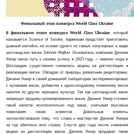
Финальный этап конкурса World Class Ukraine
В финальном этапе конкурса World Class Ukraine
, который
называется Science of Smoke, барменам предстоит приготовить
дымный коктейль на основе одного из самых популярных в мире
шотландских виски Johnnie Walker. Основатель компании Джонни
Уокер начал путь к своему успеху в 1823 году — именно тогда в
Шотландии существенно снизились акцизы на дистилляцию и
реализацию виски. Обладая от природы развитыми рецепторами,
Джонни Уокер в своей домашней лаборатории экспериментировал
с купажами виски, добавляя к односолодовому ячменному виски
напитки из других зерновых культур. Так как шотландский закон
запрещал продажу купажированного виски, Джонни Уокер готовил
такой напиток исключительно под заказ, учитывая вкусовые
пожелания своих клиентов. Довольные клиенты
поспособствовали тому, что слава о мастерстве Джонни Уокера
за год облетела всю страну. Спустя два года после снижения
акциза на дистилляцию виски, Джонни Уокер продавал такие