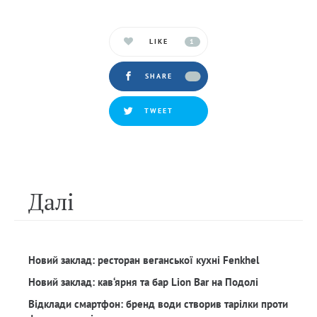
LIKE
1
SHARE
TWEET
Далi
Новий заклад: ресторан веганської кухні Fenkhel
Новий заклад: кав‘ярня та бар Lion Bar на Подолі
Відклади смартфон: бренд води створив тарілки проти