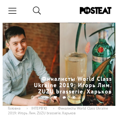
Финалисты World Class
Ukraine 2019: Игорь Лим.
ZUZU brasserie. Харьков
1
0
13-06-2019
6111
Головна
›
ІНТЕРВ'Ю
›
Финалисты World Class Ukraine
2019: Игорь Лим. ZUZU brasserie. Харьков