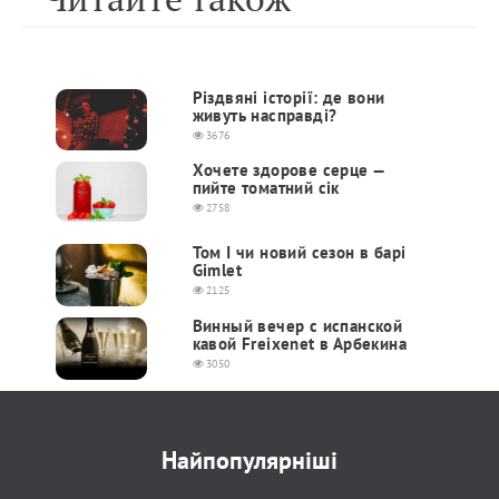
Різдвяні історії: де вони
живуть насправді?
3676
Хочете здорове серце —
пийте томатний сік
2758
Том I чи новий сезон в барі
Gimlet
2125
Винный вечер с испанской
кавой Freixenet в Арбекина
3050
Найпопулярніші