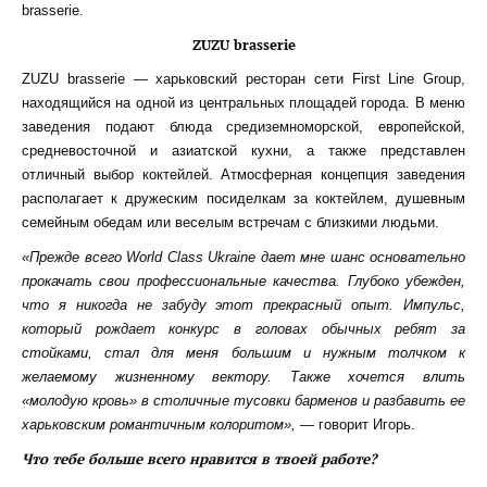
brasserie.
ZUZU brasserie
ZUZU brasserie — харьковский ресторан сети First Line Group,
находящийся на одной из центральных площадей города. В меню
заведения подают блюда средиземноморской, европейской,
средневосточной и азиатской кухни, а также представлен
отличный выбор коктейлей. Атмосферная концепция заведения
располагает к дружеским посиделкам за коктейлем, душевным
семейным обедам или веселым встречам с близкими людьми.
«Прежде всего World Class Ukraine дает мне шанс основательно
прокачать свои профессиональные качества. Глубоко убежден,
что я никогда не забуду этот прекрасный опыт. Импульс,
который рождает конкурс в головах обычных ребят за
стойками, стал для меня большим и нужным толчком к
желаемому жизненному вектору. Также хочется влить
«молодую кровь» в столичные тусовки барменов и разбавить ее
харьковским романтичным колоритом»,
— говорит Игорь.
Что тебе больше всего нравится в твоей работе?