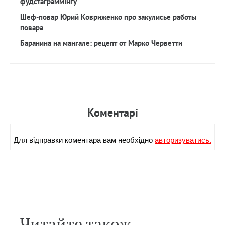
фудстаграммінгу
Шеф-повар Юрий Ковриженко про закулисье работы
повара
Баранина на мангале: рецепт от Марко Черветти
Коментарi
Для вiдправки коментара вам необхiдно
авторизуватись.
Читайте також