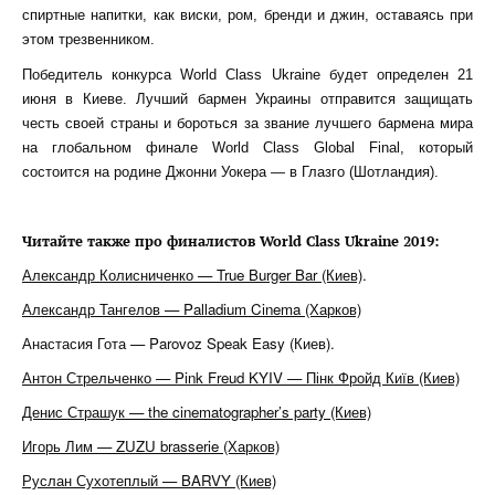
спиртные напитки, как виски, ром, бренди и джин, оставаясь при
этом трезвенником.
Победитель конкурса World Class Ukraine будет определен 21
июня в Киеве. Лучший бармен Украины отправится защищать
честь своей страны и бороться за звание лучшего бармена мира
на глобальном финале World Class Global Final, который
состоится на родине Джонни Уокера — в Глазго (Шотландия).
Читайте также про финалистов World Class
Ukraine 2019:
Александр Колисниченко — True Burger Bar (Киев)
.
Александр Тангелов — Palladium Cinema (Харков)
Анастасия Гота — Parovoz Speak Easy (Киев).
Антон Стрельченко — Pink Freud KYIV — Пінк Фройд Київ (Киев)
Денис Страшук — the cinematographer’s party (Киев)
Игорь Лим — ZUZU brasserie (Харков)
Руслан Сухотеплый — BARVY (Киев)