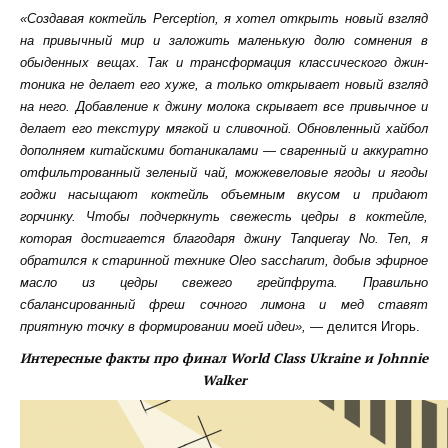
«Создавая коктейль Perception, я хотел открыть новый взгляд
на привычный мир и заложить маленькую долю сомнения в
обыденных вещах. Так и трансформация классического джин-
тоника не делает его хуже, а только открывает новый взгляд
на него. Добавление к джину молока скрывает все привычное и
делает его текстуру мягкой и сливочной. Обновленный хайбол
дополняем китайскими ботаникалами — сваренный и аккуратно
отфильтрованный зеленый чай, можжевеловые ягоды и ягоды
годжи насыщают коктейль объемным вкусом и придают
горчинку. Чтобы подчеркнуть свежесть цедры в коктейле,
которая достигается благодаря джину Tanqueray No. Ten, я
обратился к старинной технике Oleo saccharum, добыв эфирное
масло из цедры свежего грейпфрута. Правильно
сбалансированный фреш сочного лимона и мед ставят
приятную точку в формировании моей идеи»,
— делится Игорь.
Интересные факты про финал World Class Ukraine и Johnnie
Walker