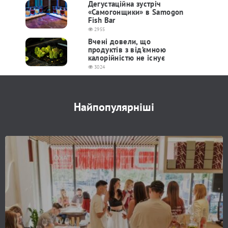
Дегустаційна зустріч
«Самогонщики» в Samogon
Fish Bar
2955
Вчені довели, що
продуктів з від’ємною
калорійністю не існує
3024
Найпопулярніші