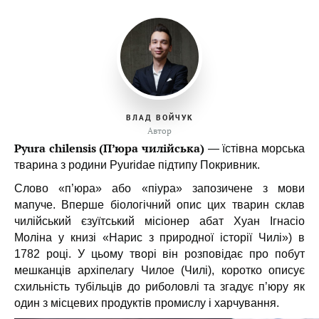
ВЛАД ВОЙЧУК
Автор
Pyura chilensis (П’юра чилійська)
— їстівна морська
тварина з родини Pyuridae підтипу Покривник.
Слово «п’юра» або «піура» запозичене з мови
мапуче. Вперше біологічний опис цих тварин склав
чилійський єзуїтський місіонер абат Хуан Ігнасіо
Моліна у книзі «Нарис з природної історії Чилі») в
1782 році. У цьому творі він розповідає про побут
мешканців архіпелагу Чилое (Чилі), коротко описує
схильність тубільців до риболовлі та згадує п’юру як
один з місцевих продуктів промислу і харчування.