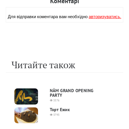
Коментарi
Для вiдправки коментара вам необхiдно
авторизуватись.
Читайте також
NĂM GRAND OPENING
PARTY
3376
Торт Ежик
3793