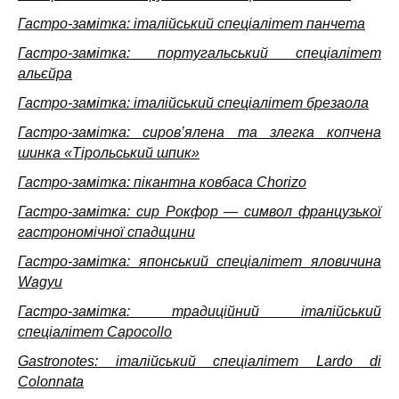
Гастро-замітка: італійський спеціалітет панчета
Гастро-замітка: португальський спеціалітет
альєйра
Гастро-замітка: італійський спеціалітет брезаола
Гастро-замітка: сиров’ялена та злегка копчена
шинка «Тірольський шпик»
Гастро-замітка: пікантна ковбаса Chorizo
Гастро-замітка: сир Рокфор — символ французької
гастрономічної спадщини
Гастро-замітка: японський спеціалітет яловичина
Wagyu
Гастро-замітка: традиційний італійський
спеціалітет Capocollo
Gastronotes: італійський спеціалітет Lardo di
Colonnata