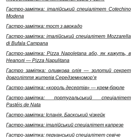
Гастро-замітка: італійський спеціалітет Cotechino
Modena
Гастро-замітка: тост з авокадо
Гастро-замітка: італійський спеціалітет Mozzarella
di Bufala Campana
Гастро-замітка: Pizza Napoletana або, як кажуть, в
Неаполі — Pizza Napulitana
Гастро замітка: оливкова олія — золотий секрет
довголіття жителів Середземномор’я
Гастро-замітка: «король десертів» — крем-брюле
Гастро-замітка: португальський спеціалітет
Pastéis de Nata
Гастро-замітка: Іспанія. Баскський чізкейк
Гастро-замітка: італійський спеціалітет капрезе
Гастро-замітка: перуанський спеціалітет севіче