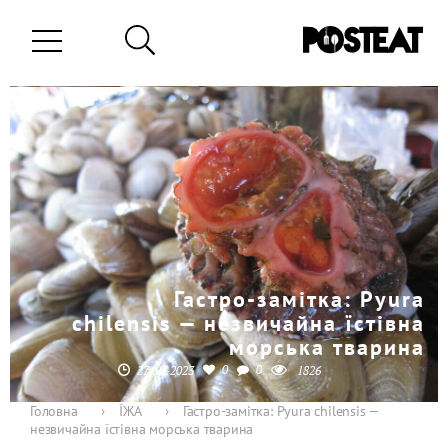
Гастро-замітка: Pyura
chilensis — незвичайна їстівна
морська тварина
0
0
27-10-2023
1826
Головна
›
ЇЖА
›
Гастро-замітка: Pyura chilensis —
незвичайна їстівна морська тварина