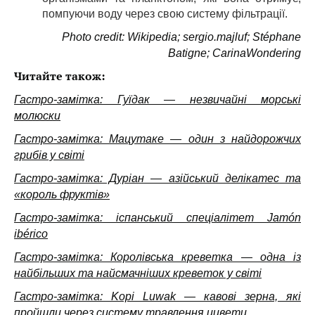
помпуючи воду через свою систему фільтрації.
Photo credit: Wikipedia; sergio.majluf; Stéphane
Batigne; CarinaWondering
Читайте також:
Гастро-замітка: Гуїдак — незвичайні морські
молюски
Гастро-замітка: Мацутаке — один з найдорожчих
грибів у світі
Гастро-замітка: Дуріан — азійський делікатес та
«король фруктів»
Гастро-замітка: іспанський спеціалітет Jamón
ibérico
Гастро-замітка: Королівська креветка — одна із
найбільших та найсмачніших креветок у світі
Гастро-замітка: Kopi Luwak — кавові зерна, які
пройшли через систему травлення цивети