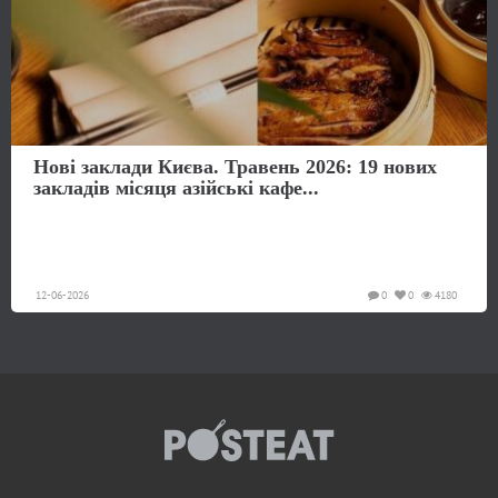
Нові заклади Києва. Травень 2026: 19 нових
закладів місяця азійські кафе...
12-06-2026
0
0
4180