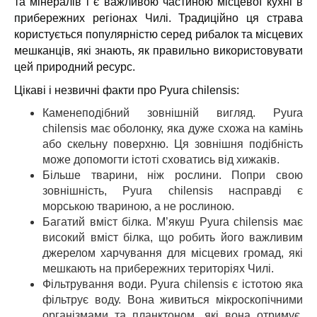
та мінералів і є важливою частиною місцевої кухні в
прибережних регіонах Чилі. Традиційно ця страва
користується популярністю серед рибалок та місцевих
мешканців, які знають, як правильно використовувати
цей природний ресурс.
Цікаві і незвичні факти про Pyura chilensis:
Каменеподібний зовнішній вигляд. Pyura
chilensis має оболонку, яка дуже схожа на камінь
або скельну поверхню. Ця зовнішня подібність
може допомогти істоті сховатись від хижаків.
Більше тварини, ніж рослини. Попри свою
зовнішність, Pyura chilensis насправді є
морською твариною, а не рослиною.
Багатий вміст білка. М’якуш Pyura chilensis має
високий вміст білка, що робить його важливим
джерелом харчування для місцевих громад, які
мешкають на прибережних територіях Чилі.
Фільтрування води. Pyura chilensis є істотою яка
фільтрує воду. Вона живиться мікроскопічними
організмами та планктоном, які вона отримує,