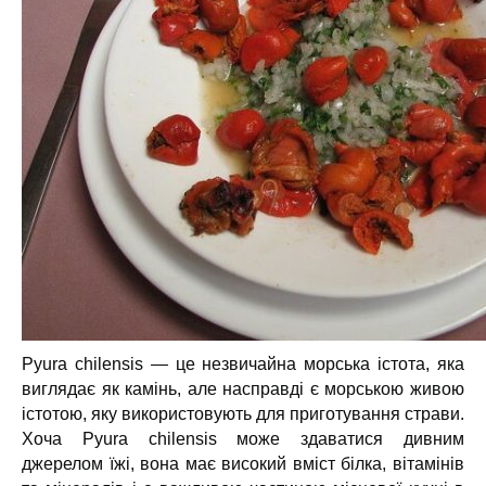
Pyura chilensis — це незвичайна морська істота, яка
виглядає як камінь, але насправді є морською живою
істотою, яку використовують для приготування страви.
Хоча Pyura chilensis може здаватися дивним
джерелом їжі, вона має високий вміст білка, вітамінів