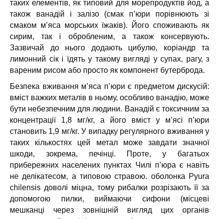
таких елементів, як типовий для морепродуктів йод, а
також ванадій і залізо (смак п’юри порівнюють зі
смаком м’яса морських їжаків). Його споживають як
сирим, так і обробленим, а також консервують.
Зазвичай до нього додають цибулю, коріандр та
лимонний сік і їдять у такому вигляді у супах, рагу, з
вареним рисом або просто як компонент бутерброда.
Безпека вживання м’яса п’юри є предметом дискусій:
вміст важких металів в ньому, особливо ванадію, може
бути небезпечним для людини. Ванадій є токсичним за
концентрації 1,8 мг/кг, а його вміст у м’ясі п’юри
становить 1,9 мг/кг. У випадку регулярного вживання у
таких кількостях цей метал може завдати значної
шкоди, зокрема, печінці. Проте, у багатьох
прибережних населених пунктах Чилі п’юра є навіть
не делікатесом, а типовою стравою. оболонка Pyura
chilensis доволі міцна, тому рибалки розрізають її за
допомогою пилки, виймаючи сифони (місцеві
мешканці через зовнішній вигляд цих органів