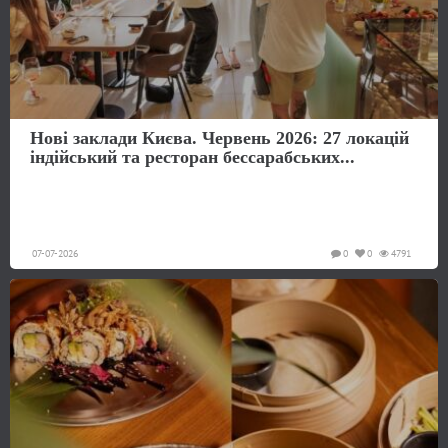
Нові заклади Києва. Червень 2026: 27 локацій
індійський та ресторан бессарабських...
07-07-2026
0
0
4791