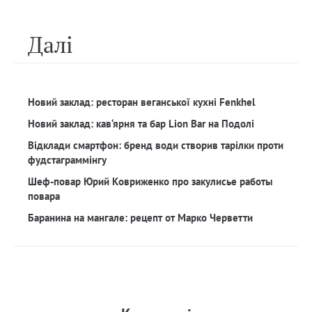
Далi
Новий заклад: ресторан веганської кухні Fenkhel
Новий заклад: кав‘ярня та бар Lion Bar на Подолі
Відклади смартфон: бренд води створив тарілки проти
фудстаграммінгу
Шеф-повар Юрий Ковриженко про закулисье работы
повара
Баранина на мангале: рецепт от Марко Черветти