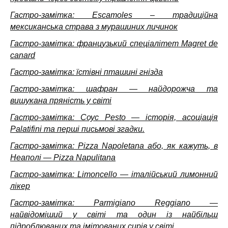
Гастро-замітка: Escamoles – традиційна
мексиканська страва з мурашиних личинок
Гастро-замітка: французький спеціалітет Magret de
canard
Гастро-замітка: їстівні пташині гнізда
Гастро-замітка: шафран — найдорожча та
вишукана пряність у світі
Гастро-замітка: Соус Pesto — історія, асоціація
Palatifini та перші письмові згадки.
Гастро-замітка: Pizza Napoletana або, як кажуть, в
Неаполі — Pizza Napulitana
Гастро-замітка: Limoncello — італійський лимонний
лікер
Гастро-замітка: Parmigiano Reggiano —
найвідоміший у світі та один із найбільш
підроблюваних та імітованих сирів у світі