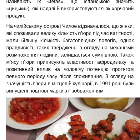
називають їх «tetas», що іспанською значить
«цицьки»), які надалі й використовуються як харчовий
продукт.
На чилійському острові Чилое відзначалося, що жінки,
які споживали велику кількість п’юри під час вагітності,
мали більшу кількість багатоплідних пологів, однак
правдивість таких тверджень, з огляду на механізми
розмноження людини, залишається сумнівною. Також
м’ясу п’юри приписують властивості афродизіаку та
позитивний вплив на чоловічу потенцію протягом
певного періоду часу після споживання. З огляду на
значущість п’юри в місцевій кулінарії, в 1991 році були
випущені поштові марки з її зображенням.