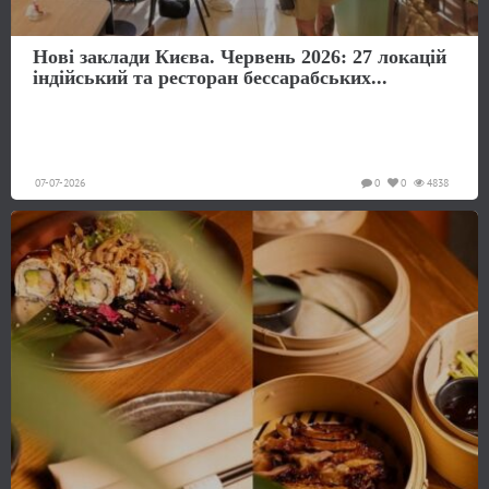
Нові заклади Києва. Червень 2026: 27 локацій
індійський та ресторан бессарабських...
07-07-2026
0
0
4838