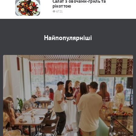
Салат з овочами-гриль та
рікоттою
6721
Найпопулярніші