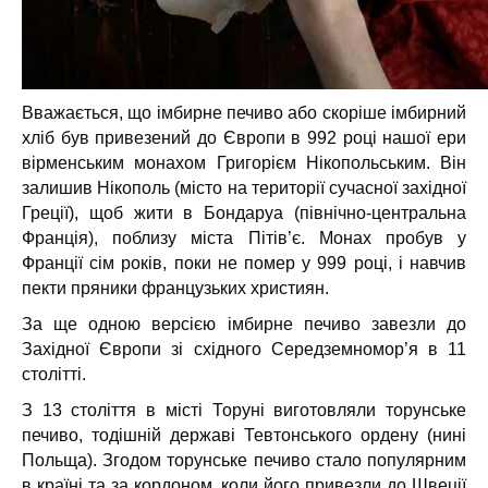
Вважається, що імбирне печиво або скоріше імбирний
хліб був привезений до Європи в 992 році нашої ери
вірменським монахом Григорієм Нікопольським. Він
залишив Нікополь (місто на території сучасної західної
Греції), щоб жити в Бондаруа (північно-центральна
Франція), поблизу міста Пітів’є. Монах пробув у
Франції сім років, поки не помер у 999 році, і навчив
пекти пряники французьких християн.
За ще одною версією імбирне печиво завезли до
Західної Європи зі східного Середземномор’я в 11
столітті.
З 13 століття в місті Торуні виготовляли торунське
печиво, тодішній державі Тевтонського ордену (нині
Польща). Згодом торунське печиво стало популярним
в країні та за кордоном, коли його привезли до Швеції