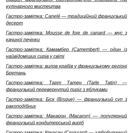
кулінарного мистецтва
Гастро-замітка: Canelé — традиційний французький
десерт
Гастро-замітка: Mousse de foie de canard — мус з
качиної печінки
Гастро-замітка: Камамбер (Camembert) — один із
найвідоміших сирів у світі
Гастро-замітка: вилов крабів у французькому регіоні
Бретань
Гастро-замітка: Тарт Татен (Tarte Tatin) —
французький перевернутий пиріг з яблуками
Гастро-замітка: Біск (Bisque) — французький суп з
ракоподібних
Гастро-замітка: Макарон (Macaron) — популярний
французький кондитерський виріб
Гастро-замітка: Круасан (Croissant) — хлібобулочний