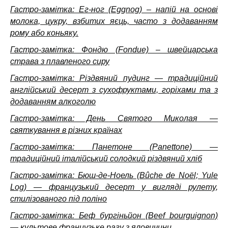
Гастро-замітка: Ег-ног (Eggnog) – напій на основі
молока, цукру, взбитих яєць, часто з додаванням
рому або коньяку.
Гастро-замітка: Фондю (Fondue) – швейцарська
страва з плавленого сиру
Гастро-замітка: Різдвяний пудинг — традиційний
англійський десерт з сухофруктами, горіхами та з
додаванням алкоголю
Гастро-замітка: День Святого Миколая —
святкування в різних країнах
Гастро-замітка: Панетоне (Panettone) —
традиційний італійський солодкий різдвяний хліб
Гастро-замітка: Бюш-де-Ноель (Bûche de Noël; Yule
Log) — французький десерт у вигляді рулету,
стилізованого під поліно
Гастро-замітка: Беф бургіньйон (Beef bourguignon)
— культове французьке рагу з яловичини