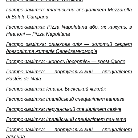
Гастро-замітка: італійський спеціалітет Mozzarella
di Bufala Campana
Гастро-замітка: Pizza Napoletana або, як кажуть, в
Неаполі — Pizza Napulitana
Гастро замітка: оливкова олія — золотий секрет
довголіття жителів Середземномор’я
Гастро-замітка: «король десертів» — крем-брюле
Гастро-замітка: португальський спеціалітет
Pastéis de Nata
Гастро-замітка: Іспанія. Баскський чізкейк
Гастро-замітка: італійський спеціалітет капрезе
Гастро-замітка: перуанський спеціалітет севіче
Гастро-замітка: італійський спеціалітет панчета
Гастро-замітка: португальський спеціалітет
альєйра