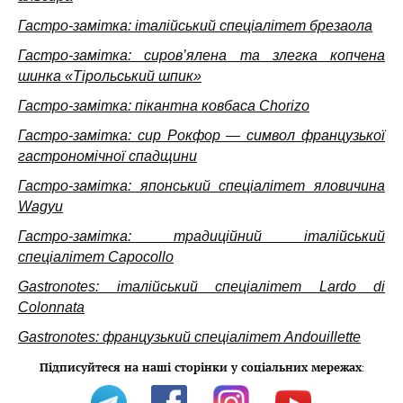
Гастро-замітка: італійський спеціалітет брезаола
Гастро-замітка: сиров’ялена та злегка копчена
шинка «Тірольський шпик»
Гастро-замітка: пікантна ковбаса Chorizo
Гастро-замітка: сир Рокфор — символ французької
гастрономічної спадщини
Гастро-замітка: японський спеціалітет яловичина
Wagyu
Гастро-замітка: традиційний італійський
спеціалітет Capocollo
Gastronotes: італійський спеціалітет Lardo di
Colonnata
Gastronotes: французький спеціалітет Andouillette
Підписуйтеся на наші сторінки у соціальних мережах
: