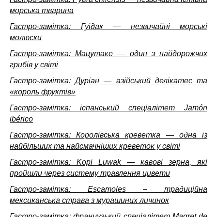
морська тварина
Гастро-замітка: Гуїдак — незвичайні морські
молюски
Гастро-замітка: Мацутаке — один з найдорожчих
грибів у світі
Гастро-замітка: Дуріан — азійський делікатес та
«король фруктів»
Гастро-замітка: іспанський спеціалітет Jamón
ibérico
Гастро-замітка: Королівська креветка — одна із
найбільших та найсмачніших креветок у світі
Гастро-замітка: Kopi Luwak — кавові зерна, які
пройшли через систему травлення цивети
Гастро-замітка: Escamoles – традиційна
мексиканська страва з мурашиних личинок
Гастро-замітка: французький спеціалітет Magret de