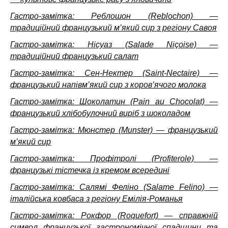
Гастро-замітка: Реблошон (Reblochon) —
традиційний французький м’який сир з регіону Савоя
Гастро-замітка: Нісуаз (Salade Niçoise) —
традиційний французький салат
Гастро-замітка: Сен-Нектер (Saint-Nectaire) —
французький напівм’який сир з коров’ячого молока
Гастро-замітка: Шоколатин (Pain au Chocolat) —
французький хлібобулочний виріб з шоколадом
Гастро-замітка: Мюнстер (Munster) — французький
м’який сир
Гастро-замітка: Профітролі (Profiterole) —
французькі тістечка із кремом всередині
Гастро-замітка: Салямі Феліно (Salame Felino) —
італійська ковбаса з регіону Емілія-Романья
Гастро-замітка: Рокфор (Roquefort) — справжній
символ французької гастрономічної спадщини та