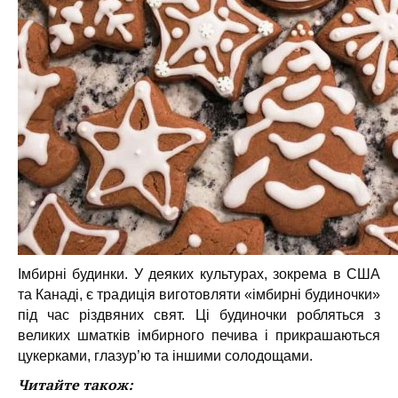
Імбирні будинки. У деяких культурах, зокрема в США
та Канаді, є традиція виготовляти «імбирні будиночки»
під час різдвяних свят. Ці будиночки робляться з
великих шматків імбирного печива і прикрашаються
цукерками, глазур’ю та іншими солодощами.
Читайте також: