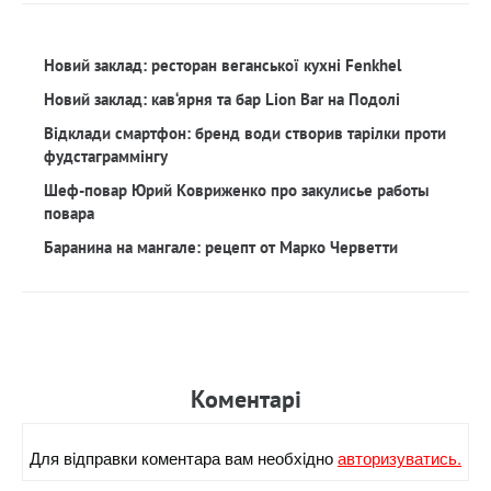
Новий заклад: ресторан веганської кухні Fenkhel
Новий заклад: кав‘ярня та бар Lion Bar на Подолі
Відклади смартфон: бренд води створив тарілки проти
фудстаграммінгу
Шеф-повар Юрий Ковриженко про закулисье работы
повара
Баранина на мангале: рецепт от Марко Черветти
Коментарi
Для вiдправки коментара вам необхiдно
авторизуватись.