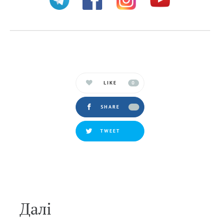
LIKE
0
SHARE
TWEET
Далi