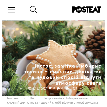
Гастро-замітка: Імбирне
печиво – смачний делікатес
та чудовий спосіб відчути
атмосферу свята
0
0
12-12-2023
1528
Головна
›
ЇЖА
›
Гастро-замітка: Імбирне печиво –
смачний делікатес та чудовий спосіб відчути атмосферу свята