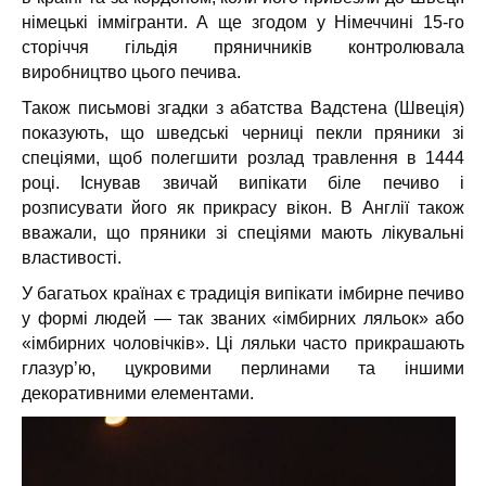
німецькі іммігранти. А ще згодом у Німеччині 15-го
сторіччя гільдія пряничників контролювала
виробництво цього печива.
Також письмові згадки з абатства Вадстена (Швеція)
показують, що шведські черниці пекли пряники зі
спеціями, щоб полегшити розлад травлення в 1444
році. Існував звичай випікати біле печиво і
розписувати його як прикрасу вікон. В Англії також
вважали, що пряники зі спеціями мають лікувальні
властивості.
У багатьох країнах є традиція випікати імбирне печиво
у формі людей — так званих «імбирних ляльок» або
«імбирних чоловічків». Ці ляльки часто прикрашають
глазур’ю, цукровими перлинами та іншими
декоративними елементами.