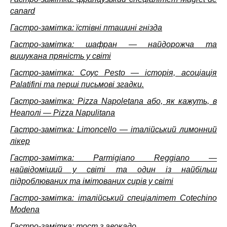
canard
Гастро-замітка: їстівні пташині гнізда
Гастро-замітка: шафран — найдорожча та
вишукана пряність у світі
Гастро-замітка: Соус Pesto — історія, асоціація
Palatifini та перші письмові згадки.
Гастро-замітка: Pizza Napoletana або, як кажуть, в
Неаполі — Pizza Napulitana
Гастро-замітка: Limoncello — італійський лимонний
лікер
Гастро-замітка: Parmigiano Reggiano —
найвідоміший у світі та один із найбільш
підроблюваних та імітованих сирів у світі
Гастро-замітка: італійський спеціалітет Cotechino
Modena
Гастро-замітка: тост з авокадо