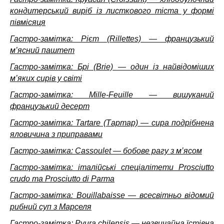
кондитерський виріб із листкового тіста у формі
півмісяця
Гастро-замітка: Рієт (Rillettes) — французький
м’ясний паштет
Гастро-замітка: Брі (Brie) — один із найвідоміших
м’яких сирів у світі
Гастро-замітка: Mille-Feuille — вишуканий
французький десерт
Гастро-замітка: Tartare (Тартар) — сира подрібнена
яловичина з приправами
Гастро-замітка: Cassoulet — бобове рагу з м’ясом
Гастро-замітка: італійські спеціалітети Prosciutto
crudo та Prosciutto di Parma
Гастро-замітка: Bouillabaisse — всесвітньо відомий
рибний суп з Марселя
Гастро-замітка: Pyura chilensis — незвичайна їстівна